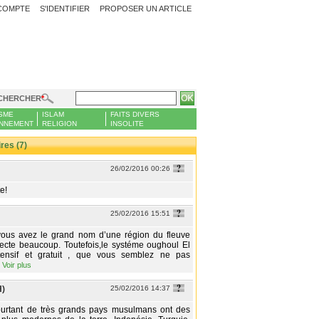
COMPTE
S'IDENTIFIER
PROPOSER UN ARTICLE
CHERCHER
SME
ISLAM
FAITS DIVERS
NNEMENT
RELIGION
INSOLITE
es (7)
26/02/2016 00:26
e!
25/02/2016 15:51
 vous avez le grand nom d’une région du fleuve
ecte beaucoup. Toutefois,le systéme oughoul El
ntensif et gratuit , que vous semblez ne pas
…
Voir plus
H)
25/02/2016 14:37
rtant de très grands pays musulmans ont des