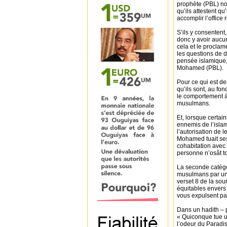
prophète (PBL) nou
qu’ils attestent q
accomplir l’office r
S’ils y consentent,
donc y avoir aucun
cela et le proclam
les questions de 
pensée islamique
Mohamed (PBL).
Pour ce qui est d
qu’ils sont, au fo
le comportement à 
musulmans.
Et, lorsque certai
ennemis de l’isla
l’autorisation de 
Mohamed tuait ses
cohabitation ave
personne n’osât to
La seconde catégo
musulmans par un 
verset 8 de la so
équitables envers 
vous expulsent pas
Dans un hadith – p
« Quiconque tue u
l’odeur du Paradis