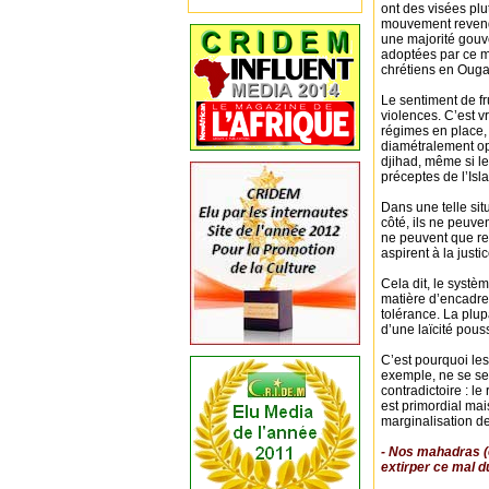
ont des visées pl
mouvement revend
une majorité gouv
adoptées par ce m
chrétiens en Ouga
Le sentiment de fr
violences. C’est v
régimes en place,
diamétralement opp
djihad, même si les
préceptes de l’Isl
Dans une telle situ
côté, ils ne peuven
ne peuvent que re
aspirent à la justic
Cela dit, le syst
matière d’encadrem
tolérance. La plup
d’une laïcité pous
C’est pourquoi le
exemple, ne se sen
contradictoire : l
est primordial mai
marginalisation de
- Nos mahadras (é
extirper ce mal d