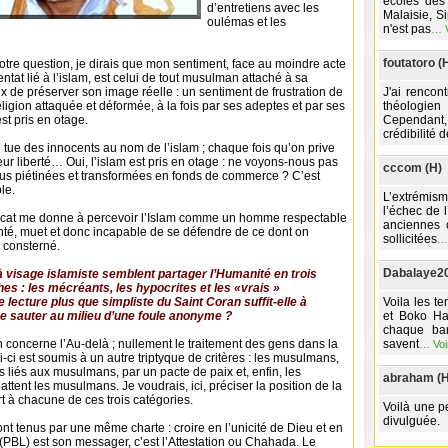
écoles des 
d’entretiens avec les
Malaisie, S
oulémas et les
n'est pas
…
foutatoro (
tre question, je dirais que mon sentiment, face au moindre acte
entat lié à l’islam, est celui de tout musulman attaché à sa
ux de préserver son image réelle : un sentiment de frustration de
J'ai rencon
religion attaquée et déformée, à la fois par ses adeptes et par ses
théologien
st pris en otage.
Cependant
crédibilité 
tue des innocents au nom de l’islam ; chaque fois qu’on prive
eur liberté… Oui, l’islam est pris en otage : ne voyons-nous pas
cccom (H)
rtus piétinées et transformées en fonds de commerce ? C’est
le.
L’extrémis
l’échec de 
ocat me donne à percevoir l’Islam comme un homme respectable
anciennes 
nté, muet et donc incapable de se défendre de ce dont on
sollicitées
s consterné.
Dabalaye20
 à visage islamiste semblent partager l’Humanité en trois
es : les mécréants, les hypocrites et les «vrais »
lecture plus que simpliste du Saint Coran suffit-elle à
Voila les t
aire sauter au milieu d’une foule anonyme ?
et Boko Har
chaque bar
on concerne l’Au-delà ; nullement le traitement des gens dans la
savent
…
Voi
i-ci est soumis à un autre triptyque de critères : les musulmans,
liés aux musulmans, par un pacte de paix et, enfin, les
abraham (H
tent les musulmans. Je voudrais, ici, préciser la position de la
rt à chacune de ces trois catégories.
Voilà une pe
divulguée.
t tenus par une même charte : croire en l’unicité de Dieu et en
BL) est son messager, c’est l’Attestation ou Chahada. Le