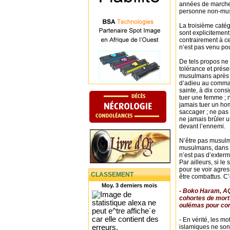
années de marche 
personne non-musu
La troisième catég
sont explicitement
contrairement à ce
n’est pas venu po
De tels propos ne 
tolérance et prése
musulmans après 
d’adieu au comma
sainte, à dix cons
tuer une femme ; n
jamais tuer un hom
saccager ; ne pas 
ne jamais brûler u
devant l’ennemi.
N’être pas musulm
musulmans, dans le
n’est pas d’exterm
Par ailleurs, si le
pour se voir agres
CLASSEMENT
être combattus. C
Moy. 3 derniers mois
- Boko Haram, AQ
cohortes de morts
oulémas pour cont
- En vérité, les 
islamiques ne son