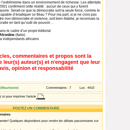
e l’extrémisme dans un environnement de richesse. Les attentats
01 confirment cette réalité : aucun de ceux qui y furent
pauvre. Serait-ce que la démocratie soit la seule force, comme le
capable d’éradiquer ce fléau ? Pour ma part, si je ne crois pas
tre non-démocratie et violence, soit bien établie, je reconnais la
ratie en tant qu’outil de pouvoir…
ans le cadre d’un projet éditorial
Afronline
(Italie)
a indépendants africains
icles, commentaires et propos sont la
e leur(s) auteur(s) et n'engagent que leur
avis, opinion et responsabilité
(Mauritanie)
Commentaires :
7
Lus :
4410
 ici pour imprimer l'article
POSTEZ UN COMMENTAIRE
ntaires
menter! Quelques dispositions pour rendre les débats passionnants sur