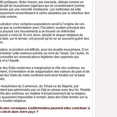
utôt politiques. Boko Haram, par exemple, débuta comme un
icatif de musulmans nigérians qui se considéraient comme
ernée par une minorité chrétienne. Les méthodes de lutte
ouvement ressemblaient à celles adoptées par la rébellion des
nda voisine.
ustration chez certaines populations serait à l’origine de ces
rai que la confrontation avec l’Occident, soutien principal des
 a poussé ces mouvements à se trouver un référentiel
osé à celui-là. Ils ont, alors, adopté le slogan religieux du
 faits, sur le terrain, ont prouvé qu’ils ne se soucient guère des
am.
ation, la position est difficile, pour les érudits musulmans. D’un
t tolérer cette violence prônée au nom de l’Islam. De l’autre, ils
connaître les revendications légitimes des opprimés qui
e et à l’équité.
ème des Etats modernes a marginalisé le rôle des oulémas, en
ent, d’orientation et de vulgarisation des valeurs de paix et de
art des Etats de notre continent sont ainsi fondés sur la base
sée.
s musulmans du Cameroun, du Tchad ou du Nigeria, par
tent pas administrés par un Etat en phase avec leur foi. Réalité
e rôle des oulémas, en matière d’éclaircissement de la religion,
s quasiment impossible à remplir, dans des Etats fondés sur la
s érudits religieux.
coles coraniques traditionnelles) peuvent-elles contribuer à
u siècle dans notre pays ?