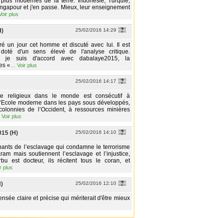
plus modernes de la terre. Indonésie, Turquie,
ingapour et j'en passe. Mieux, leur enseignement
Voir plus
H)
25/02/2016 14:29
tré un jour cet homme et discuté avec lui. Il est
 doté d'un sens élevé de l'analyse critique.
, je suis d'accord avec dabalaye2015, la
des «
…
Voir plus
25/02/2016 14:17
me religieux dans le monde est consécutif à
l’Ecole moderne dans les pays sous développés,
colonnies de l’Occident, à ressources minières
…
Voir plus
15 (H)
25/02/2016 14:10
enants de l’esclavage qui condamne le terrorisme
am mais soutiennent l’esclavage et l’injustice,
bu est docteur, ils récitent tous le coran, et
r plus
)
25/02/2016 12:10
nsée claire et précise qui mériterait d'être mieux