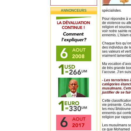
ANNONCEURS
spécialistes.
Pour répondre à vo
de violence ou att
religion et soucie
voir notre sainte 
ennemis. L’Islam e
Chaque fois qu’on 
des individus de l
ses valeurs et ve
vraiment lamentab
Ma vocation d’av
de très grande bo
l’accuse. J’en sui
- Les terroristes
catégories étanch
musulmans. Cette 
justifier de se f
Cette classificati
vie présente. Celu
les mou’âhidounes 
ennemis qui combat
religion par rappo
Les musulmans son
ce que Mohamed (P