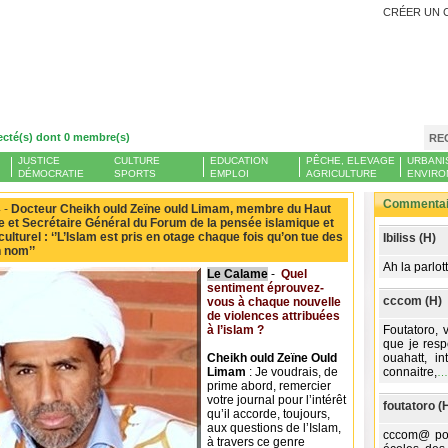
CRÉER UN 
ecté(s) dont 0 membre(s)
RE
JUSTICE
CULTURE
EDUCATION
PÊCHE, ELEVAGE
URBANI
DÉMOCRATIE
SPORTS
EMPLOI
AGRICULTURE
ENVIRO
Commentair
 -
Docteur Cheikh ould Zeïne ould Limam, membre du Haut
e et Secrétaire Général du Forum de la pensée islamique et
culturel : ‘’L’Islam est pris en otage chaque fois qu’on tue des
Ibiliss (H)
 nom’’
Ah la parlott
Le Calame
-
Quel
sentiment éprouvez-
cccom (H)
vous à chaque nouvelle
de violences attribuées
à l’islam ?
Foutatoro,
que je resp
Cheikh ould Zeïne Ould
ouahatt, i
Limam
: Je voudrais, de
connaitre,
prime abord, remercier
votre journal pour l’intérêt
foutatoro (
qu’il accorde, toujours,
aux questions de l’Islam,
cccom@ pou
à travers ce genre