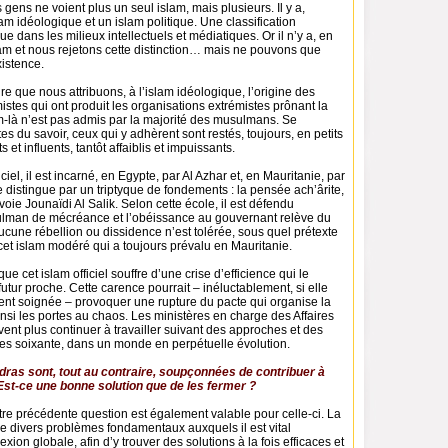
les gens ne voient plus un seul islam, mais plusieurs. Il y a,
m idéologique et un islam politique. Une classification
 dans les milieux intellectuels et médiatiques. Or il n’y a, en
slam et nous rejetons cette distinction… mais ne pouvons que
istence.
re que nous attribuons, à l’islam idéologique, l’origine des
tes qui ont produit les organisations extrémistes prônant la
m-là n’est pas admis par la majorité des musulmans. Se
es du savoir, ceux qui y adhèrent sont restés, toujours, en petits
s et influents, tantôt affaiblis et impuissants.
iciel, il est incarné, en Egypte, par Al Azhar et, en Mauritanie, par
e distingue par un triptyque de fondements : la pensée ach’ârite,
a voie Jounaïdi Al Salik. Selon cette école, il est défendu
lman de mécréance et l’obéissance au gouvernant relève du
Aucune rébellion ou dissidence n’est tolérée, sous quel prétexte
 cet islam modéré qui a toujours prévalu en Mauritanie.
 que cet islam officiel souffre d’une crise d’efficience qui le
tur proche. Cette carence pourrait – inéluctablement, si elle
ent soignée – provoquer une rupture du pacte qui organise la
insi les portes au chaos. Les ministères en charge des Affaires
vent plus continuer à travailler suivant des approches et des
es soixante, dans un monde en perpétuelle évolution.
ras sont, tout au contraire, soupçonnées de contribuer à
 Est-ce une bonne solution que de les fermer ?
re précédente question est également valable pour celle-ci. La
e divers problèmes fondamentaux auxquels il est vital
xion globale, afin d’y trouver des solutions à la fois efficaces et