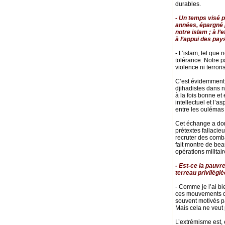
durables.
- Un temps visé p
années, épargné p
notre islam ; à l
à l’appui des pa
- L’islam, tel que
tolérance. Notre p
violence ni terror
C’est évidemment u
djihadistes dans 
à la fois bonne et
intellectuel et l’a
entre les oulémas 
Cet échange a donn
prétextes fallacie
recruter des comb
fait montre de be
opérations militai
- Est-ce la pauvre
terreau privilégié
- Comme je l’ai b
ces mouvements de 
souvent motivés pa
Mais cela ne veut
L’extrémisme est,