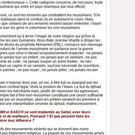
ininterrompue ». Cette catégorie concerne, de nos jours, toute
lmane qui entre en pays islamique par visa officiel.
orie, ce sont les ennemis qui combattent les musulmans. S’ils
 impliqués dans le combat, ils en subissent le cours. Mais,
 que certains de ses ennemis veulent laisser entendre, l’Islam
ur tuer les gens ni exterminer les non-musulmans.
cherchent qu’à ternir l’image de notre religion qui prône la
rve les vies humaines. Abou Bakr, premier khalife à diriger les
le décès du prophète Mohamed (PBL), consacra son message
ndant de l’armée musulmane en partance pour la guerre
ignes que celui-ci devait scrupuleusement respecter : ne jamais
e jamais tuer un enfant ; ne jamais tuer un vieillard ; ne pas
me de culte ; ne jamais couper un arbre fruitier ; ne rien
tuer un caprin ni un camelin, sauf par nécessité de nourriture ;
n palmier ; ne pas noyer ; ne jamais piller ; ne jamais reculer
an n’expose donc pas, en soi, à être tué ou épargné par les
ur combat légal. Voila la position de l’Islam. Le but du djihad
iner les mécréants mais, plutôt, de repousser les agresseurs.
 simple fait d’être non-musulman constituait une raison suffisante
sé par un musulman, alors les prêtres seraient les premiers à
’est une interprétation erronée du djihad, malheureusement.
MI et DAECH se sont implantés au Sahel, avec leurs
 et de malheurs. Pourquoi ? Et que peuvent faire les
rer leur influence ?
motifs des mouvements violents qui se donnent des noms
t pas totalement religieux. La plupart de ces mouvements armés