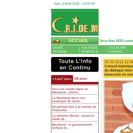
Sam, 8 Août 2026 -
12:45:41
ACCUEIL
Vous êtes 5533 conn
SANTÉ
POLITIQUE
ECONOMIE
HYGIÈNE
GÉNÉRALE
FINANCE
25-02-2016 11:54
Conseil Islamiqu
du dialogue inter
innocents en son
/30 jours
+ Lus/7 jours
Pour une retraite digne en
Mauritanie : relever...
La Mauritanie lance une
campagne de semis...
Nouakchott face à la montée de
l’insécurité...
La mémoire effacée : quand la
mairie de...
Mauritanie : le gouvernement
renforce le...