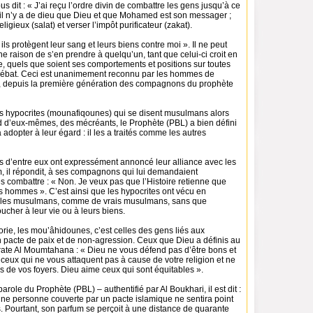
s dit : « J’ai reçu l’ordre divin de combattre les gens jusqu’à ce
u’il n’y a de dieu que Dieu et que Mohamed est son messager ;
eligieux (salat) et verser l’impôt purificateur (zakat).
 ils protègent leur sang et leurs biens contre moi ». Il ne peut
e raison de s’en prendre à quelqu’un, tant que celui-ci croit en
e, quels que soient ses comportements et positions sur toutes
débat. Ceci est unanimement reconnu par les hommes de
, depuis la première génération des compagnons du prophète
es hypocrites (mounafiqounes) qui se disent musulmans alors
nd d’eux-mêmes, des mécréants, le Prophète (PBL) a bien défini
adopter à leur égard : il les a traités comme les autres
ns d’entre eux ont expressément annoncé leur alliance avec les
m, il répondit, à ses compagnons qui lui demandaient
les combattre : « Non. Je veux pas que l’Histoire retienne que
 hommes ». C’est ainsi que les hypocrites ont vécu en
c les musulmans, comme de vrais musulmans, sans que
ucher à leur vie ou à leurs biens.
rie, les mou’âhidounes, c’est celles des gens liés aux
pacte de paix et de non-agression. Ceux que Dieu a définis au
urate Al Moumtahana : « Dieu ne vous défend pas d’être bons et
ceux qui ne vous attaquent pas à cause de votre religion et ne
 de vos foyers. Dieu aime ceux qui sont équitables ».
arole du Prophète (PBL) – authentifié par Al Boukhari, il est dit :
ne personne couverte par un pacte islamique ne sentira point
. Pourtant, son parfum se perçoit à une distance de quarante