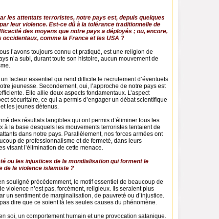
ar les attentats terroristes, notre pays est, depuis quelques
ar leur violence. Est-ce dû à la tolérance traditionnelle de
’efficacité des moyens que notre pays a déployés ; ou, encore,
ys occidentaux, comme la France et les USA ?
 nous l’avons toujours connu et pratiqué, est une religion de
ays n’a subi, durant toute son histoire, aucun mouvement de
isme.
n facteur essentiel qui rend difficile le recrutement d’éventuels
notre jeunesse. Secondement, oui, l’approche de notre pays est
 efficiente. Elle allie deux aspects fondamentaux. L’aspect
spect sécuritaire, ce qui a permis d’engager un débat scientifique
et les jeunes détenus.
é des résultats tangibles qui ont permis d’éliminer tous les
ux à la base desquels les mouvements terroristes tentaient de
attants dans notre pays. Parallèlement, nos forces armées ont
aucoup de professionnalisme et de fermeté, dans leurs
res visant l’élimination de cette menace.
té ou les injustices de la mondialisation qui forment le
e de la violence islamiste ?
ien souligné précédemment, le motif essentiel de beaucoup de
violence n’est pas, forcément, religieux. Ils seraient plus
r un sentiment de marginalisation, de pauvreté ou d’injustice.
 pas dire que ce soient là les seules causes du phénomène.
 en soi, un comportement humain et une provocation satanique.