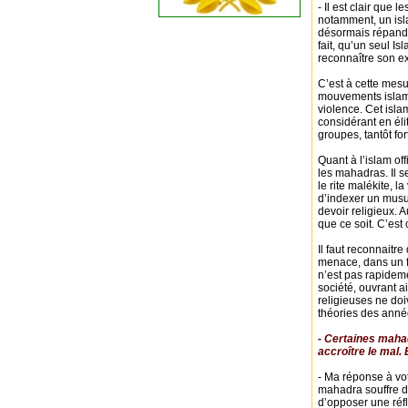
- Il est clair que 
notamment, un isla
désormais répandue
fait, qu’un seul I
reconnaître son ex
C’est à cette mesu
mouvements islamis
violence. Cet isla
considérant en élit
groupes, tantôt fort
Quant à l’islam off
les mahadras. Il s
le rite malékite, l
d’indexer un musu
devoir religieux. 
que ce soit. C’est
Il faut reconnaitre
menace, dans un fu
n’est pas rapidem
société, ouvrant a
religieuses ne doi
théories des anné
- Certaines mahad
accroître le mal.
- Ma réponse à vot
mahadra souffre d
d’opposer une réfle