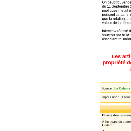
On peut trouver d
du 11 Septembre 20
impliqués n’était 
pensent certains, 
que la relation, en
valeur de la démoc
Interview réalisé d
soutenu par
VITA/
associant 25 médi
Les art
propriété d
Source :
Le Calame 
Impression :
Cliquez
Charte des comme
A lire avant de com
Cridem :