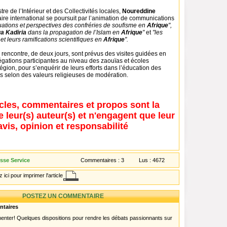
tre de l’Intérieur et des Collectivités locales,
Noureddine
re international se poursuit par l’animation de communications
tuations et perspectives des confréries de soufisme en
Afrique
",
qa Kadiria
dans la propagation de l’Islam en
Afrique
"
et
"les
t leurs ramifications scientifiques en
Afrique
".
rencontre, de deux jours, sont prévus des visites guidées en
égations participantes au niveau des zaouïas et écoles
égion, pour s’enquérir de leurs efforts dans l’éducation des
s selon des valeurs religieuses de modération.
icles, commentaires et propos sont la
e leur(s) auteur(s) et n'engagent que leur
avis, opinion et responsabilité
esse Service
Commentaires :
3
Lus :
4672
 ici pour imprimer l'article
POSTEZ UN COMMENTAIRE
ntaires
menter! Quelques dispositions pour rendre les débats passionnants sur