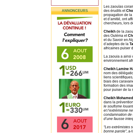
Les zaouïas corani
ANNONCEURS
des érudits et
Cho
propagation de la 
et d’amitié, ont af
chercheurs, lors d
Cheikh
de la zao
des Ouléma et
Ch
et du Savoir en Alg
d’adeptes de la
T
africaines puiser 
La zaouia a ainsi 
environnement afric
Cheikh Lamine 
nom des délégation
liens scientifiques
biais des caravan
formation des ima
pour puiser de la 
Cheikh Mohamed
dans la préventio
le soufisme louant
et l’extrémisme ne
condamnation de c
d’une fausse interp
"Les extrémistes s
bonne parole"
, a-