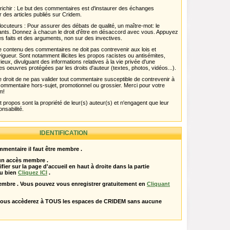
chir : Le but des commentaires est d'instaurer des échanges
r des articles publiés sur Cridem.
ocuteurs : Pour assurer des débats de qualité, un maître-mot: le
pants. Donnez à chacun le droit d'être en désaccord avec vous. Appuyez
s faits et des arguments, non sur des invectives.
 Le contenu des commentaires ne doit pas contrevenir aux lois et
igueur. Sont notamment illicites les propos racistes ou antisémites,
rieux, divulguant des informations relatives à la vie privée d'une
es oeuvres protégées par les droits d'auteur (textes, photos, vidéos...).
 droit de ne pas valider tout commentaire susceptible de contrevenir à
ut commentaire hors-sujet, promotionnel ou grossier. Merci pour votre
m!
propos sont la propriété de leur(s) auteur(s) et n'engagent que leur
onsabilité.
IDENTIFICATION
mentaire il faut être membre .
 un accès membre .
ifier sur la page d'accueil en haut à droite dans la partie
u bien
Cliquez ICI
.
embre . Vous pouvez vous enregistrer gratuitement en
Cliquant
vous accèderez à TOUS les espaces de CRIDEM sans aucune