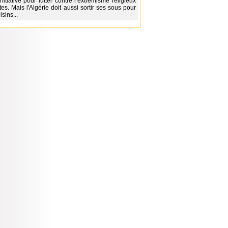
nitiative pour lutter contre l’extrémisme religieux
es. Mais l'Algérie doit aussi sortir ses sous pour
sins...