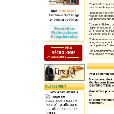
Commentez pour enri
enrichissants à parti
Respectez vos interl
respect des partici
vos réponses sur de
Contenus illicites :
réglementations en v
diffamatoires ou inju
personne, utilisant d
Cridem se réserve le
la loi, ainsi que to
participation à Cride
Les commentaires et 
avis, opinion et resp
Pour poster un com
Si vous avez déjà
Veuillez vous ident
IDENTIFICATION o
CLASSEMENT
Vous n'êtes pas m
Moy. 3 derniers mois
ICI
.
En étant membre 
restriction .