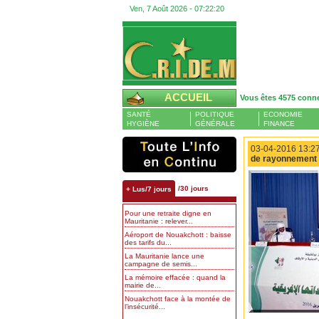
Ven, 7 Août 2026 -
07:22:21
ACCUEIL
Vous êtes 4575 conn
SANTÉ
POLITIQUE
ECONOMIE
HYGIÈNE
GÉNÉRALE
FINANCE
03-04-2016 13:27
de rayonnement a
/30 jours
+ Lus/7 jours
Pour une retraite digne en
Mauritanie : relever...
Aéroport de Nouakchott : baisse
des tarifs du...
La Mauritanie lance une
campagne de semis...
La mémoire effacée : quand la
mairie de...
Nouakchott face à la montée de
l’insécurité...