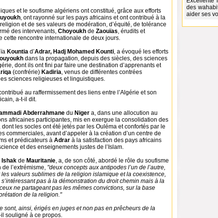
Excellente i
des wahabit
ques et le soufisme algériens ont constitué, grâce aux efforts
aider ses voi
uyoukh
, ont rayonné sur les pays africains et ont contribué à la
religion et de ses valeurs de modération, d’équité, de tolérance
firmé des intervenants,
Choyoukh
de
Zaouïas
, érudits et
e cette rencontre internationale de deux jours.
uïa
Kountia
d’
Adrar, Hadj Mohamed Kounti
, a évoqué les efforts
ouyoukh
dans la propagation, depuis des siècles, des sciences
érie, dont ils ont fini par faire une destination d’apprenants et
ariqa
(confrérie)
Kadiria
, venus de différentes contrées
des sciences religieuses et linguistiques.
contribué au raffermissement des liens entre l’Algérie et son
ain, a-t-il dit.
Hammadi Abderrahmane
du
Niger
a, dans une allocution au
s africaines participantes, mis en exergue la consolidation des
, dont les socles ont été jetés par les Ouléma et confortés par le
es commerciales, avant d’appeler à la création d’un centre de
ms et prédicateurs à
Adrar
à la satisfaction des pays africains
science et des enseignements justes de l’Islam.
 Ishak
de
Mauritanie
, a, de son côté, abordé le rôle du soufisme
n de l’extrémisme,
"deux concepts aux antipodes l’un de l’autre,
 les valeurs sublimes de la religion islamique et la coexistence,
 s’intéressant pas à la démonstration du droit chemin mais à la
eux ne partageant pas les mêmes convictions, sur la base
rétation de la religion."
e sont, ainsi, érigés en juges et non pas en prêcheurs de la
t-il souligné à ce propos.