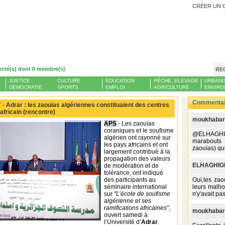
CRÉER UN 
ecté(s) dont 0 membre(s)
RE
JUSTICE
CULTURE
EDUCATION
PÊCHE, ELEVAGE
URBANI
DÉMOCRATIE
SPORTS
EMPLOI
AGRICULTURE
ENVIRO
Commentair
 -
Adrar : les zaouïas algériennes constituaient des centres
fricain (rencontre)
moukhabara
APS
- Les zaouïas
coraniques et le soufisme
@ELHAGHIG
algérien ont rayonné sur
marabouts 
les pays africains et ont
zaouïas) qu
largement contribué à la
propagation des valeurs
ELHAGHIGH
de modération et de
tolérance, ont indiqué
des participants au
Oui,les zao
séminaire international
leurs malhon
sur
"L’école de soufisme
n'y'avait pa
algérienne et ses
ramifications africaines"
,
moukhabara
ouvert samedi à
l’Université d’
Adrar
.