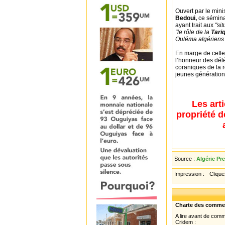
Ouvert par le minis
Bedoui,
ce séminai
ayant trait aux
"si
"le rôle de la
Tari
Ouléma algériens e
En marge de cette 
l’honneur des dél
coraniques de la r
jeunes génération
Les art
propriété d
Source :
Algérie Pr
Impression :
Cliquez
Charte des comme
A lire avant de com
Cridem :