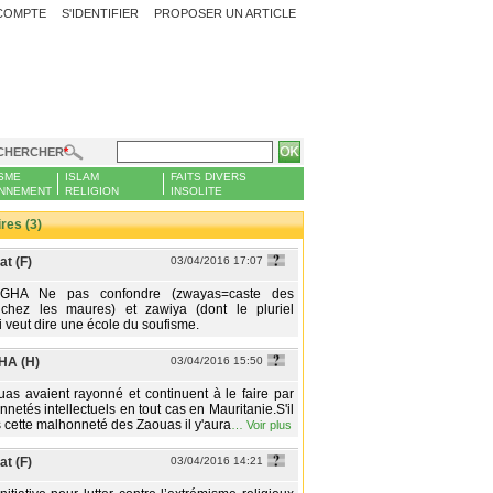
COMPTE
S'IDENTIFIER
PROPOSER UN ARTICLE
CHERCHER
SME
ISLAM
FAITS DIVERS
NNEMENT
RELIGION
INSOLITE
es (3)
t (F)
03/04/2016 17:07
HA Ne pas confondre (zwayas=caste des
chez les maures) et zawiya (dont le pluriel
i veut dire une école du soufisme.
A (H)
03/04/2016 15:50
uas avaient rayonné et continuent à le faire par
netés intellectuels en tout cas en Mauritanie.S'il
s cette malhonneté des Zaouas il y'aura
…
Voir plus
t (F)
03/04/2016 14:21