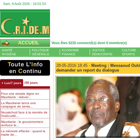
Sam, 8 Août 2026 -
16:01:54
ACCUEIL
Vous êtes 5216 connecté(s) dont 0 membre(s)
SANTÉ
POLITIQUE
ECONOMIE
JUSTICE
CULTURE
HYGIÈNE
GÉNÉRALE
FINANCE
DÉMOCRATIE
SPORTS
28-05-2016 18:45 -
Meeting : Messaoud Ould 
demander un report du dialogue
/30 jours
+ Lus/7 jours
Pour une retraite digne en
Mauritanie : relever...
La Mauritanie lance une
campagne de semis...
Nouakchott face à la montée de
l’insécurité...
Mauritanie : le gouvernement
renforce le...
La mémoire effacée : quand la
mairie de...