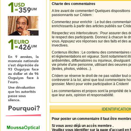
Charte des commentaires
A lire avant de commenter! Quelques dispositions
passionnants sur Cridem :
Commentez pour enrichir : Le but des commentair
enrichissants à partir des articles publiés sur Cri
Respectez vos interlocuteurs : Pour assurer des d
le respect des participants. Donnez à chacun le d
vous. Appuyez vos réponses sur des faits et des 
invectives.
Contenus illicites : Le contenu des commentaires n
et réglementations en vigueur. Sont notamment illi
antisémites, diffamatoires ou injurieux, divulguant
vie privée d'une personne, utilisant des oeuvres p
(textes, photos, vidéos...).
Cridem se réserve le droit de ne pas valider tout
contrevenir à la loi, ainsi que tout commentaire h
grossier. Merci pour votre participation à Cridem!
Les commentaires et propos sont la propriété de l
que leur avis, opinion et responsabilité.
IDENTIFICATIO
Pour poster un commentaire il faut être membre
Si vous avez déjà un accès membre .
Veuillez vous identifier sur la page d'accueil en 