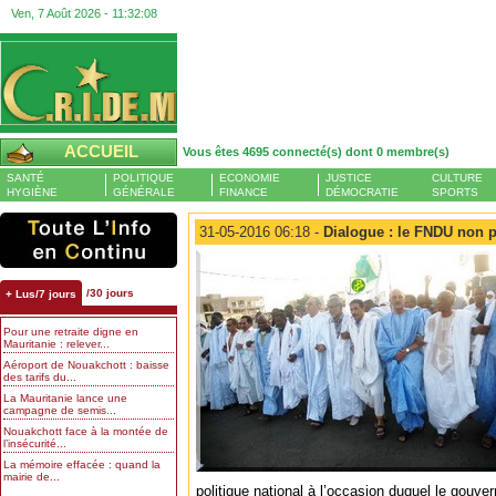
Ven, 7 Août 2026 -
11:32:08
ACCUEIL
Vous êtes 4695 connecté(s) dont 0 membre(s)
SANTÉ
POLITIQUE
ECONOMIE
JUSTICE
CULTURE
HYGIÈNE
GÉNÉRALE
FINANCE
DÉMOCRATIE
SPORTS
31-05-2016 06:18 -
Dialogue : le FNDU non p
/30 jours
+ Lus/7 jours
Pour une retraite digne en
Mauritanie : relever...
Aéroport de Nouakchott : baisse
des tarifs du...
La Mauritanie lance une
campagne de semis...
Nouakchott face à la montée de
l’insécurité...
La mémoire effacée : quand la
mairie de...
politique national à l’occasion duquel le gouv