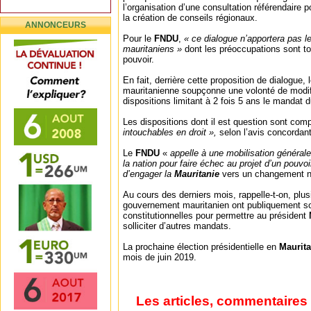
l’organisation d’une consultation référendaire 
la création de conseils régionaux.
ANNONCEURS
Pour le
FNDU
,
« ce dialogue n’apportera pas l
mauritaniens »
dont les préoccupations sont to
pouvoir.
En fait, derrière cette proposition de dialogue, l
mauritanienne soupçonne une volonté de modifi
dispositions limitant à 2 fois 5 ans le mandat 
Les dispositions dont il est question sont co
intouchables en droit »,
selon l’avis concordant
Le
FNDU
«
appelle à une mobilisation générale
la nation pour faire échec au projet d’un pouvo
d’engager la
Mauritanie
vers un changement n
Au cours des derniers mois, rappelle-t-on, pl
gouvernement mauritanien ont publiquement so
constitutionnelles pour permettre au président
solliciter d’autres mandats.
La prochaine élection présidentielle en
Maurit
mois de juin 2019.
Les articles, commentaires 