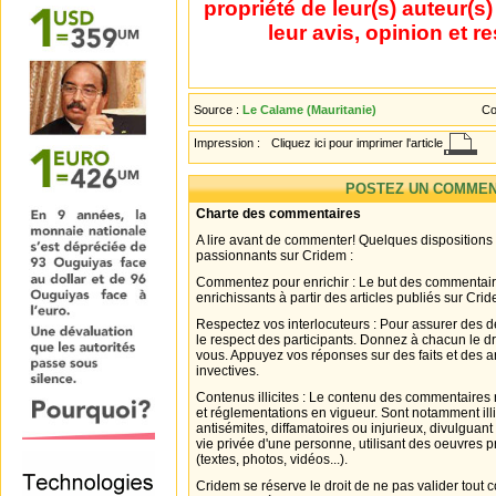
propriété de leur(s) auteur(s
leur avis, opinion et r
Source :
Le Calame (Mauritanie)
Co
Impression :
Cliquez ici pour imprimer l'article
POSTEZ UN COMMEN
Charte des commentaires
A lire avant de commenter! Quelques dispositions
passionnants sur Cridem :
Commentez pour enrichir : Le but des commentair
enrichissants à partir des articles publiés sur Cri
Respectez vos interlocuteurs : Pour assurer des d
le respect des participants. Donnez à chacun le d
vous. Appuyez vos réponses sur des faits et des 
invectives.
Contenus illicites : Le contenu des commentaires n
et réglementations en vigueur. Sont notamment illi
antisémites, diffamatoires ou injurieux, divulguant
vie privée d'une personne, utilisant des oeuvres p
(textes, photos, vidéos...).
Cridem se réserve le droit de ne pas valider tout