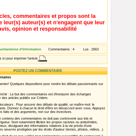
icles, commentaires et propos sont la
e leur(s) auteur(s) et n'engagent que leur
avis, opinion et responsabilité
ritanienne d'Information
Commentaires :
4
Lus :
2663
 ici pour imprimer l'article
POSTEZ UN COMMENTAIRE
ntaires
menter! Quelques dispositions pour rendre les débats passionnants sur
chir : Le but des commentaires est d'instaurer des échanges
r des articles publiés sur Cridem.
ocuteurs : Pour assurer des débats de qualité, un maître-mot: le
pants. Donnez à chacun le droit d'être en désaccord avec vous. Appuyez
s faits et des arguments, non sur des invectives.
 Le contenu des commentaires ne doit pas contrevenir aux lois et
igueur. Sont notamment illicites les propos racistes ou antisémites,
rieux, divulguant des informations relatives à la vie privée d'une
es oeuvres protégées par les droits d'auteur (textes, photos, vidéos...).