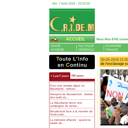
Ven, 7 Août 2026 -
23:52:51
ACCUEIL
Vous êtes 6741 conn
SANTÉ
POLITIQUE
ECONOMIE
HYGIÈNE
GÉNÉRALE
FINANCE
30-05-2016 21:00
de l'esclavage su
/30 jours
+ Lus/7 jours
Pour une retraite digne en
Mauritanie : relever...
Aéroport de Nouakchott : baisse
des tarifs du...
La Mauritanie lance une
campagne de semis...
Nouakchott face à la montée de
l’insécurité...
La mémoire effacée : quand la
mairie de...