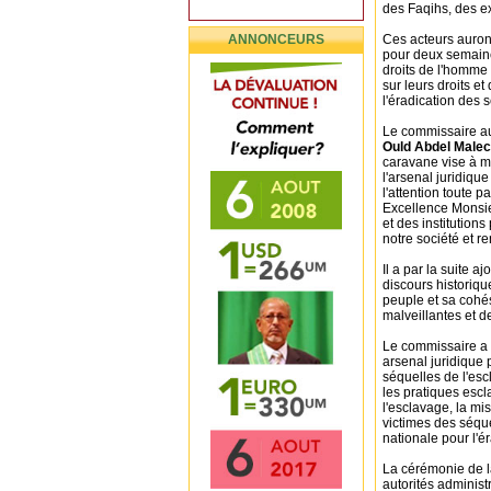
des Faqihs, des ex
ANNONCEURS
Ces acteurs auron
pour deux semaine
droits de l'homme 
sur leurs droits et
l'éradication des 
Le commissaire aux
Ould Abdel Male
caravane vise à me
l'arsenal juridique
l'attention toute 
Excellence Monsi
et des institution
notre société et r
Il a par la suite 
discours historiq
peuple et sa cohé
malveillantes et 
Le commissaire a 
arsenal juridique 
séquelles de l'esc
les pratiques escl
l'esclavage, la m
victimes des séque
nationale pour l'ér
La cérémonie de l
autorités administr