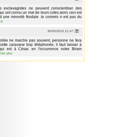
s esclavagistes ne peuvent conscientiser des
ui ont connu un mal de leurs cotes alors ceci est
d une minorité féodale .le commis n est pas du
lus
30/05/2016 21:47
collée ne marche pas souvent, personne ne fera
 cette caravane trop téléphonée, il faut laisser à
ui est à César, en l'occurrence notre Biram
Voir plus