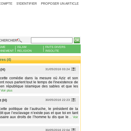
COMPTE
S'IDENTIFIER
PROPOSER UN ARTICLE
CHERCHER
SME
ISLAM
FAITS DIVERS
NNEMENT
RELIGION
INSOLITE
es (4)
 (H)
31/05/2016 03:24
 cette comédie dans la mesure où Aziz et son
t nous parlent tout le temps de l'inexistence de
 en république islamique des sables et que les
…
Voir plus
 (H)
30/05/2016 22:23
cette politique de l’autruche, le président de la
it que l’esclavage n’existe pas et que toi en tant
aire aux droits de l’homme tu dis que le
…
Voir
30/05/2016 22:04