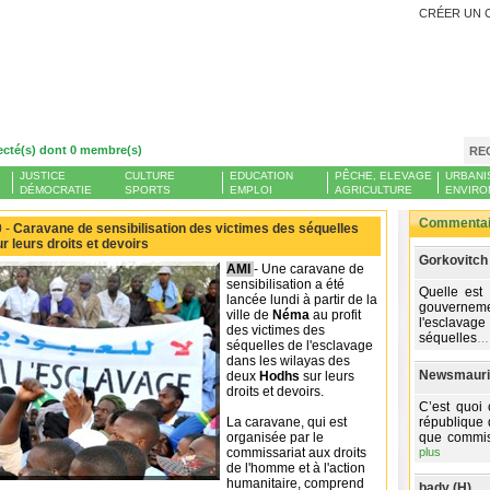
CRÉER UN 
ecté(s) dont 0 membre(s)
RE
JUSTICE
CULTURE
EDUCATION
PÊCHE, ELEVAGE
URBANI
DÉMOCRATIE
SPORTS
EMPLOI
AGRICULTURE
ENVIRO
Commentair
 -
Caravane de sensibilisation des victimes des séquelles
r leurs droits et devoirs
Gorkovitch
AMI
- Une caravane de
sensibilisation a été
Quelle est
lancée lundi à partir de la
gouvernemen
ville de
Néma
au profit
l'esclavage
des victimes des
séquelles
séquelles de l'esclavage
dans les wilayas des
Newsmaurit
deux
Hodhs
sur leurs
droits et devoirs.
C’est quoi 
La caravane, qui est
république d
organisée par le
que commiss
commissariat aux droits
plus
de l'homme et à l'action
humanitaire, comprend
bady (H)