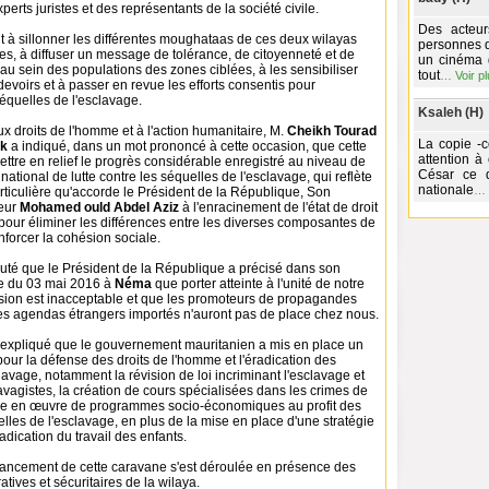
perts juristes et des représentants de la société civile.
Des acteur
t à sillonner les différentes moughataas de ces deux wilayas
personnes q
s, à diffuser un message de tolérance, de citoyenneté et de
un cinéma 
au sein des populations des zones ciblées, à les sensibiliser
tout
…
Voir p
 devoirs et à passer en revue les efforts consentis pour
séquelles de l'esclavage.
Ksaleh (H)
 droits de l'homme et à l'action humanitaire, M.
Cheikh Tourad
La copie -
ck
a indiqué, dans un mot prononcé à cette occasion, que cette
attention à
ttre en relief le progrès considérable enregistré au niveau de
César ce q
 national de lutte contre les séquelles de l'esclavage, qui reflète
nationale
…
particulière qu'accorde le Président de la République, Son
eur
Mohamed ould Abdel Aziz
à l'enracinement de l'état de droit
s pour éliminer les différences entre les diverses composantes de
enforcer la cohésion sociale.
ajouté que le Président de la République a précisé dans son
ue du 03 mai 2016 à
Néma
que porter atteinte à l'unité de notre
sion est inacceptable et que les promoteurs de propagandes
des agendas étrangers importés n'auront pas de place chez nous.
expliqué que le gouvernement mauritanien a mis en place un
pour la défense des droits de l'homme et l'éradication des
lavage, notamment la révision de loi incriminant l'esclavage et
avagistes, la création de cours spécialisées dans les crimes de
ise en œuvre de programmes socio-économiques au profit des
lles de l'esclavage, en plus de la mise en place d'une stratégie
adication du travail des enfants.
ancement de cette caravane s'est déroulée en présence des
atives et sécuritaires de la wilaya.