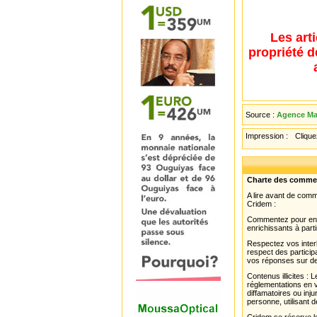
Les art
propriété d
Source :
Agence Mau
Impression :
Cliquez
Charte des comme
A lire avant de com
Cridem :
Commentez pour enri
enrichissants à parti
Respectez vos interl
respect des partici
vos réponses sur de
Contenus illicites :
réglementations en v
diffamatoires ou inju
personne, utilisant d