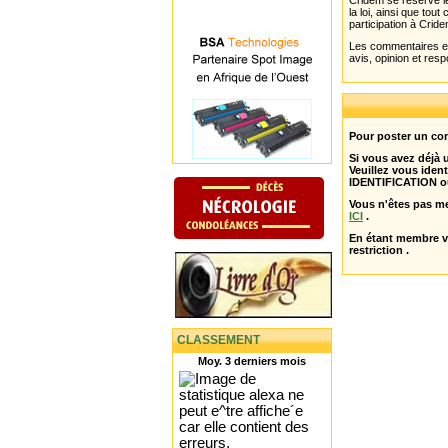
Cridem se réserve le
la loi, ainsi que to
participation à Cride
Les commentaires et 
avis, opinion et resp
Pour poster un com
Si vous avez déjà
Veuillez vous ident
IDENTIFICATION o
Vous n'êtes pas m
ICI
.
En étant membre 
restriction .
CLASSEMENT
Moy. 3 derniers mois