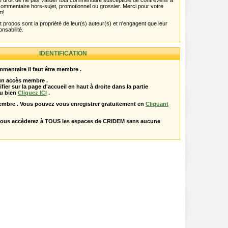
 droit de ne pas valider tout commentaire susceptible de contrevenir à
ut commentaire hors-sujet, promotionnel ou grossier. Merci pour votre
m!
propos sont la propriété de leur(s) auteur(s) et n'engagent que leur
onsabilité.
IDENTIFICATION
mentaire il faut être membre .
 un accès membre .
ifier sur la page d'accueil en haut à droite dans la partie
u bien
Cliquez ICI
.
embre . Vous pouvez vous enregistrer gratuitement en
Cliquant
vous accèderez à TOUS les espaces de CRIDEM sans aucune