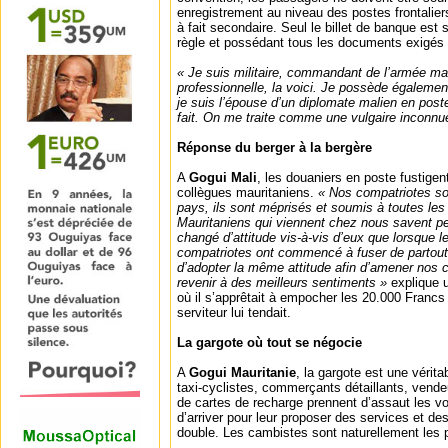
enregistrement au niveau des postes frontalie
à fait secondaire. Seul le billet de banque est
règle et possédant tous les documents exigés
« Je suis militaire, commandant de l’armée ma
professionnelle, la voici. Je possède égalemen
je suis l’épouse d’un diplomate malien en pos
fait. On me traite comme une vulgaire inconnu
Réponse du berger à la bergère
A
Gogui Mali
, les douaniers en poste fustige
collègues mauritaniens.
« Nos compatriotes so
pays, ils sont méprisés et soumis à toutes les
Mauritaniens qui viennent chez nous savent 
changé d’attitude vis-à-vis d’eux que lorsque l
compatriotes ont commencé à fuser de partou
d’adopter la même attitude afin d’amener nos 
revenir à des meilleurs sentiments »
explique 
où il s’apprêtait à empocher les 20.000 Francs
serviteur lui tendait.
La gargote où tout se négocie
A
Gogui Mauritanie
, la gargote est une véritab
taxi-cyclistes, commerçants détaillants, vend
de cartes de recharge prennent d’assaut les v
d’arriver pour leur proposer des services et de
double. Les cambistes sont naturellement les 