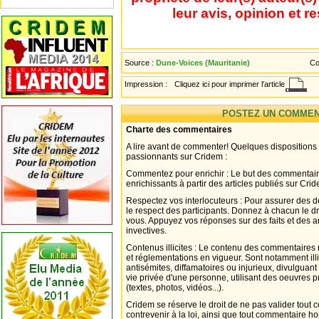
leur avis, opinion et r
Source :
Dune-Voices (Mauritanie)
Co
Impression :
Cliquez ici pour imprimer l'article
POSTEZ UN COMMEN
Charte des commentaires
A lire avant de commenter! Quelques dispositions
passionnants sur Cridem :
Commentez pour enrichir : Le but des commentair
enrichissants à partir des articles publiés sur Cri
Respectez vos interlocuteurs : Pour assurer des d
le respect des participants. Donnez à chacun le d
vous. Appuyez vos réponses sur des faits et des 
invectives.
Contenus illicites : Le contenu des commentaires n
et réglementations en vigueur. Sont notamment illi
antisémites, diffamatoires ou injurieux, divulguant
vie privée d'une personne, utilisant des oeuvres p
(textes, photos, vidéos...).
Cridem se réserve le droit de ne pas valider tout
contrevenir à la loi, ainsi que tout commentaire h