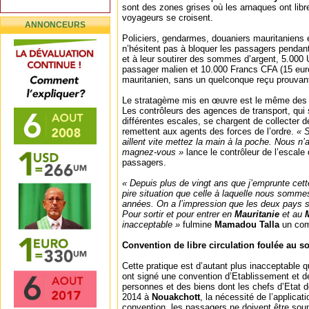
sont des zones grises où les arnaques ont libr
voyageurs se croisent.
ANNONCEURS
Policiers, gendarmes, douaniers mauritaniens 
n’hésitent pas à bloquer les passagers pendant
et à leur soutirer des sommes d’argent, 5.000 
passager malien et 10.000 Francs CFA (15 eur
mauritanien, sans un quelconque reçu prouvant l
Le stratagème mis en œuvre est le même des d
Les contrôleurs des agences de transport, qui 
différentes escales, se chargent de collecter d
remettent aux agents des forces de l’ordre.
« 
aillent vite mettez la main à la poche. Nous n
magnez-vous »
lance le contrôleur de l’escale
passagers.
« Depuis plus de vingt ans que j’emprunte cette
pire situation que celle à laquelle nous somme
années. On a l’impression que les deux pays so
Pour sortir et pour entrer en
Mauritanie
et au
inacceptable »
fulmine
Mamadou Talla
un com
Convention de libre circulation foulée au so
Cette pratique est d’autant plus inacceptable 
ont signé une convention d’Etablissement et de 
personnes et des biens dont les chefs d’Etat 
2014 à
Nouakchott
, la nécessité de l’applicati
convention, les passagers ne doivent être soum