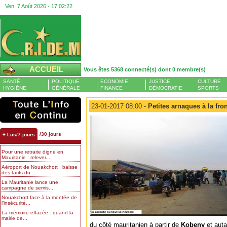
Ven, 7 Août 2026 -
17:02:23
ACCUEIL
Vous êtes 5368 connecté(s) dont 0 membre(s)
SANTÉ
POLITIQUE
ECONOMIE
JUSTICE
CULTURE
HYGIÈNE
GÉNÉRALE
FINANCE
DÉMOCRATIE
SPORTS
23-01-2017 08:00 -
Petites arnaques à la fro
/30 jours
+ Lus/7 jours
Pour une retraite digne en
Mauritanie : relever...
Aéroport de Nouakchott : baisse
des tarifs du...
La Mauritanie lance une
campagne de semis...
Nouakchott face à la montée de
l’insécurité...
La mémoire effacée : quand la
mairie de...
du côté mauritanien à partir de
Kobeny
et aut