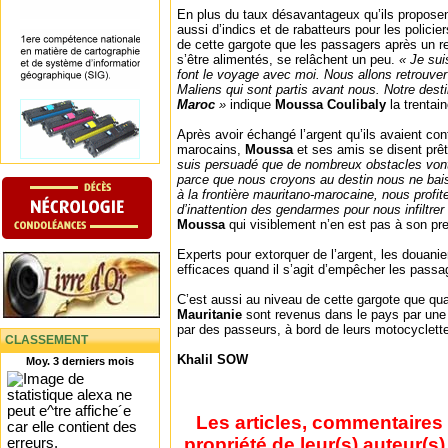
En plus du taux désavantageux qu’ils proposent
aussi d’indics et de rabatteurs pour les polici
de cette gargote que les passagers après un r
s’être alimentés, se relâchent un peu.
« Je suis
font le voyage avec moi. Nous allons retrouver
Maliens qui sont partis avant nous. Notre destin
Maroc
»
indique
Moussa Coulibaly
la trentai
Après avoir échangé l’argent qu’ils avaient co
marocains,
Moussa
et ses amis se disent prêt
suis persuadé que de nombreux obstacles von
parce que nous croyons au destin nous ne bais
à la frontière mauritano-marocaine, nous profi
d’inattention des gendarmes pour nous infiltrer
Moussa
qui visiblement n’en est pas à son pr
Experts pour extorquer de l’argent, les douani
efficaces quand il s’agit d’empêcher les passa
C’est aussi au niveau de cette gargote que qu
Mauritanie
sont revenus dans le pays par une 
par des passeurs, à bord de leurs motocyclett
CLASSEMENT
Khalil SOW
Moy. 3 derniers mois
Les articles, commentaires 
propriété de leur(s) auteur(s