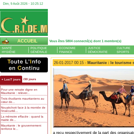
Dim, 9 Août 2026 -
10:25:13
ACCUEIL
Vous êtes 5804 connecté(s) dont 1 membre(s)
SANTÉ
POLITIQUE
ECONOMIE
JUSTICE
CULTURE
HYGIÈNE
GÉNÉRALE
FINANCE
DÉMOCRATIE
SPORTS
26-01-2017 00:15 -
Mauritanie : le tourisme
/30 jours
+ Lus/7 jours
Pour une retraite digne en
Mauritanie : relever...
Trois étudiants mauritaniens au
cœur de...
Nouakchott face à la montée de
l’insécurité...
La mémoire effacée : quand la
mairie de...
Mauritanie : le gouvernement
renforce le...
a reçu respectivement de la part des organisat