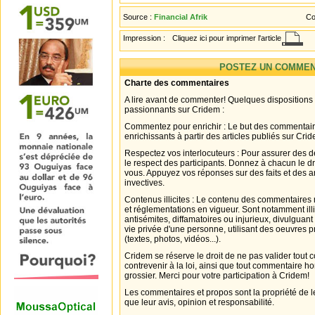
Source :
Financial Afrik
Co
Impression :
Cliquez ici pour imprimer l'article
POSTEZ UN COMMEN
Charte des commentaires
A lire avant de commenter! Quelques dispositions
passionnants sur Cridem :
Commentez pour enrichir : Le but des commentair
enrichissants à partir des articles publiés sur Cri
Respectez vos interlocuteurs : Pour assurer des d
le respect des participants. Donnez à chacun le d
vous. Appuyez vos réponses sur des faits et des 
invectives.
Contenus illicites : Le contenu des commentaires n
et réglementations en vigueur. Sont notamment illi
antisémites, diffamatoires ou injurieux, divulguant
vie privée d'une personne, utilisant des oeuvres p
(textes, photos, vidéos...).
Cridem se réserve le droit de ne pas valider tout
contrevenir à la loi, ainsi que tout commentaire h
grossier. Merci pour votre participation à Cridem!
Les commentaires et propos sont la propriété de l
que leur avis, opinion et responsabilité.