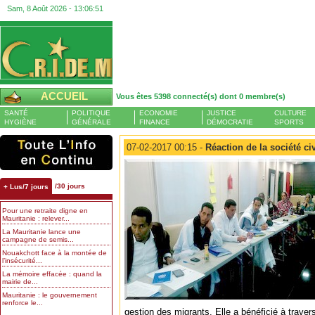
Sam, 8 Août 2026 -
13:06:52
ACCUEIL
Vous êtes 5398 connecté(s) dont 0 membre(s)
SANTÉ
POLITIQUE
ECONOMIE
JUSTICE
CULTURE
HYGIÈNE
GÉNÉRALE
FINANCE
DÉMOCRATIE
SPORTS
07-02-2017 00:15 -
Réaction de la société c
/30 jours
+ Lus/7 jours
Pour une retraite digne en
Mauritanie : relever...
La Mauritanie lance une
campagne de semis...
Nouakchott face à la montée de
l’insécurité...
La mémoire effacée : quand la
mairie de...
Mauritanie : le gouvernement
renforce le...
gestion des migrants. Elle a bénéficié à trave