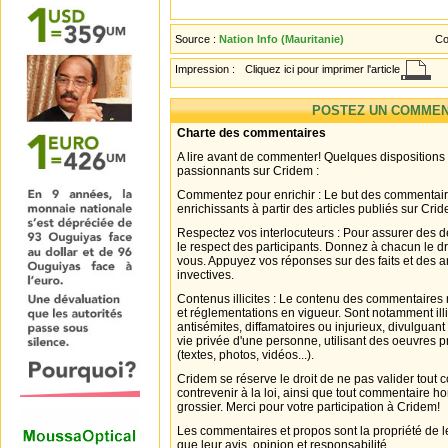
Source :
Nation Info (Mauritanie)
Co
Impression :
Cliquez ici pour imprimer l'article
POSTEZ UN COMMEN
Charte des commentaires
A lire avant de commenter! Quelques dispositions
passionnants sur Cridem :
Commentez pour enrichir : Le but des commentair
enrichissants à partir des articles publiés sur Cri
Respectez vos interlocuteurs : Pour assurer des d
le respect des participants. Donnez à chacun le d
vous. Appuyez vos réponses sur des faits et des 
invectives.
Contenus illicites : Le contenu des commentaires n
et réglementations en vigueur. Sont notamment illi
antisémites, diffamatoires ou injurieux, divulguant
vie privée d'une personne, utilisant des oeuvres p
(textes, photos, vidéos...).
Cridem se réserve le droit de ne pas valider tout
contrevenir à la loi, ainsi que tout commentaire h
grossier. Merci pour votre participation à Cridem!
Les commentaires et propos sont la propriété de l
que leur avis, opinion et responsabilité.