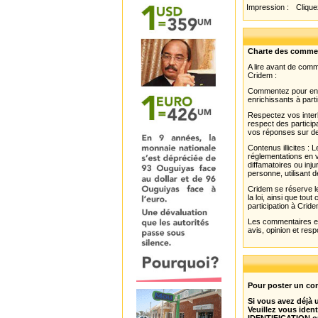
Impression :
Cliquez
Charte des comme
A lire avant de com
Cridem :
Commentez pour enri
enrichissants à parti
Respectez vos interl
respect des partici
vos réponses sur de
Contenus illicites :
réglementations en v
diffamatoires ou inju
personne, utilisant d
Cridem se réserve le
la loi, ainsi que to
participation à Cride
Les commentaires et 
avis, opinion et resp
Pour poster un com
Si vous avez déjà
Veuillez vous ident