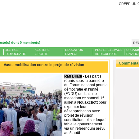
CRÉER UN 
ecté(s) dont 0 membre(s)
RE
JUSTICE
CULTURE
EDUCATION
PÊCHE, ELEVAGE
URBANI
DÉMOCRATIE
SPORTS
EMPLOI
AGRICULTURE
ENVIRO
Commentair
 -
Vaste mobilisation contre le projet de révision
RMI Biladi
- Les partis
réunis sous la bannière
du Forum national pour la
démocratie et l’unité
(FNDU) ont battu le
macadam ce samedi 15
juillet à
Nouakchott
pour
exprimer leur
désapprobation avec
projet de révision
constitutionnel sur lequel
table le gouvernement
via un référendum prévu
au 5 août.