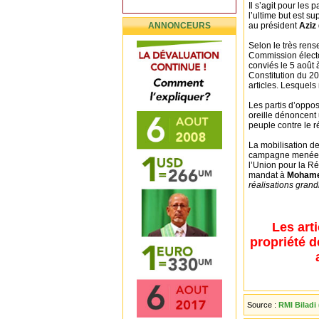
Il s’agit pour les p
l’ultime but est s
ANNONCEURS
au président
Aziz
Selon le très rens
Commission électo
conviés le 5 août 
Constitution du 20
articles. Lesquels
Les partis d’oppos
oreille dénoncent
peuple contre le 
La mobilisation de
campagne menée pa
l’Union pour la R
mandat à
Mohame
réalisations gran
Les art
propriété d
Source :
RMI Biladi 