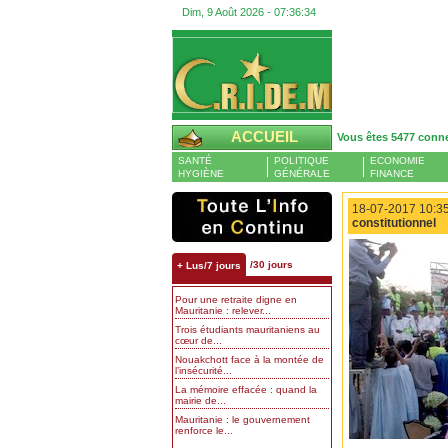
Dim, 9 Août 2026 -
07:36:35
ACCUEIL
Vous êtes 5477 conn
SANTÉ
POLITIQUE
ECONOMIE
HYGIÈNE
GÉNÉRALE
FINANCE
18-07-2017 10:35
constitutionnel
/30 jours
+ Lus/7 jours
Pour une retraite digne en
Mauritanie : relever...
Trois étudiants mauritaniens au
cœur de...
Nouakchott face à la montée de
l’insécurité...
La mémoire effacée : quand la
mairie de...
Mauritanie : le gouvernement
renforce le...