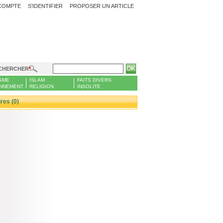
COMPTE
S'IDENTIFIER
PROPOSER UN ARTICLE
CHERCHER
SME
ISLAM
FAITS DIVERS
NNEMENT
RELIGION
INSOLITE
es (0)