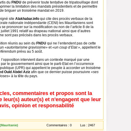
artis du
FNDU
de prévenir toute tentative de tripatouillage dont
upprimer la limitation des mandats présidentiels et de permettre
de briguer un troisième mandat en 2019.
eigné site
Alakhabar.info
qui cite des procès verbaux de la
rale nationale indépendante (CENI) les Mauritaniens sont
à se prononcer sur la modification ou non de l’article 8 de la
 juillet 1991 relatif au drapeau national ainsi que d’autres
 ne sont pas précisés dans les procès verbaux.
ition réunis au sein du
FNDU
qui ne l’entendent pas de cette
 un
«autoritarisme gravissime»
et
«un coup d’Etat »
, appellent le
référendum prévu au 5 août.
 l’opposition intervient dans un contexte marqué par une
r le gouvernement ainsi que le parti-Etat en l’occurrence
épublique (UPR) qui appellent le peuple à accorder un troisième
d Ould Abdel Aziz
afin que ce dernier puisse poursuivre
«ses
dioses»
à la tête du pays.
icles, commentaires et propos sont la
e leur(s) auteur(s) et n'engagent que leur
avis, opinion et responsabilité
(Mauritanie)
Commentaires :
0
Lus :
2467