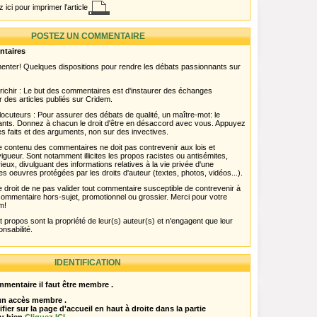
 ici pour imprimer l'article
POSTEZ UN COMMENTAIRE
ntaires
menter! Quelques dispositions pour rendre les débats passionnants sur
chir : Le but des commentaires est d'instaurer des échanges
r des articles publiés sur Cridem.
ocuteurs : Pour assurer des débats de qualité, un maître-mot: le
pants. Donnez à chacun le droit d'être en désaccord avec vous. Appuyez
s faits et des arguments, non sur des invectives.
 Le contenu des commentaires ne doit pas contrevenir aux lois et
igueur. Sont notamment illicites les propos racistes ou antisémites,
rieux, divulguant des informations relatives à la vie privée d'une
es oeuvres protégées par les droits d'auteur (textes, photos, vidéos...).
 droit de ne pas valider tout commentaire susceptible de contrevenir à
ut commentaire hors-sujet, promotionnel ou grossier. Merci pour votre
m!
propos sont la propriété de leur(s) auteur(s) et n'engagent que leur
onsabilité.
IDENTIFICATION
mentaire il faut être membre .
 un accès membre .
ifier sur la page d'accueil en haut à droite dans la partie