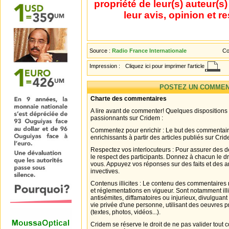
propriété de leur(s) auteur(s
leur avis, opinion et r
Source :
Radio France Internationale
Co
Impression :
Cliquez ici pour imprimer l'article
POSTEZ UN COMMEN
Charte des commentaires
A lire avant de commenter! Quelques dispositions
passionnants sur Cridem :
Commentez pour enrichir : Le but des commentair
enrichissants à partir des articles publiés sur Cri
Respectez vos interlocuteurs : Pour assurer des d
le respect des participants. Donnez à chacun le d
vous. Appuyez vos réponses sur des faits et des 
invectives.
Contenus illicites : Le contenu des commentaires n
et réglementations en vigueur. Sont notamment illi
antisémites, diffamatoires ou injurieux, divulguant
vie privée d'une personne, utilisant des oeuvres p
(textes, photos, vidéos...).
Cridem se réserve le droit de ne pas valider tout