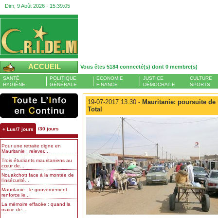
Dim, 9 Août 2026 -
15:39:06
ACCUEIL
Vous êtes 5184 connecté(s) dont 0 membre(s)
SANTÉ
POLITIQUE
ECONOMIE
JUSTICE
CULTURE
HYGIÈNE
GÉNÉRALE
FINANCE
DÉMOCRATIE
SPORTS
19-07-2017 13:30 -
Mauritanie: poursuite de
Total
/30 jours
+ Lus/7 jours
Pour une retraite digne en
Mauritanie : relever...
Trois étudiants mauritaniens au
cœur de...
Nouakchott face à la montée de
l’insécurité...
Mauritanie : le gouvernement
renforce le...
La mémoire effacée : quand la
mairie de...