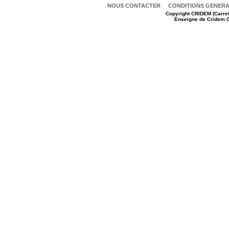
NOUS CONTACTER
CONDITIONS GENERAL
Copyright
CRIDEM (Carref
Enseigne de Cridem C