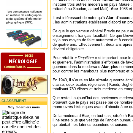
instituer trois autres medersa en pays Maure :
rattaché au Soudan, actuel Mali),
Atar
1936 e
Il est intéressant de noter qu’à
Atar
, d’accord 
, les administrations établissent d’abord un 
Ce que le gouverneur général Brevie ne peut adm
enseignement français facultatif. Ce que Brevie 
n’y’a pas moyen de faire autrement et à condit
de quatre ans. Effectivement , deux ans après
devient obligatoire.
Pour rétablir
« l’équilibre »
si important pour le
et guerriers, l’administration s’efforcera de fav
guerriers dans la medersa d’
Atar
, plus nombre
pour contrer les marabouts plus nombreux et p
En 1940, il y’aura en
Mauritanie
quatorze écol
classe, deux écoles régionales ( Kaédi, Boghé 
totalisant 780 élèves et trois medersa en com
Que reste-il aujourd’hui des anciennes meders
CLASSEMENT
prouvant que le pays est passé par de nombr
manœuvres historiques avant d’aboutir à ce qu’
Moy. 3 derniers mois
De la medersa d’
Atar
, en tout cas, située à
Ka
il ne reste plus que vestige de l’ancien bureau
qui abritait, les latrines,buanderie et cuisine.