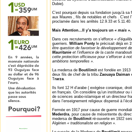
Dubie).
C’est pourquoi depuis sa fondation jusqu’à sa 
aux Maures , fils de notables et chefs . C’est l
proclamée dans les arrêtés 12.9.33 et 5.11.40.
Mais Attention…Il y’a toujours un
« mais ».
Dans ces recrutements on s’efforce
« d’équilib
guerriers.
William Ponty
le précisait déjà en 1
être question de favoriser le développement d
Mauritanie
et l’influence de la caste marabouti
cette protection officieuse pour s’efforcer à not
ambitions temporelles ».
La medersa de
Boutilimit
est fondée en 1913 
deux fils de chef de la tribu
Zaouaya Daiman
e
T
rarza
.
Ils font 12 H d’arabe ( exégèse coranique, droit,
en français. On considère qu’un instituteur ou 
de sciences arabo-islamique et un directeur fr
dans l’enseignement religieux dispensé à l’éco
Fermée en 1917 pour cause de guerre mondiale
Mederdra
, pour cause de mésentente du direc
medersa de
Boutilimit
ré-ouverte en 1922 ser
Algérien
« traditionaliste en religion ».
Le succès de la Medersa de
Boutilimit
pousse