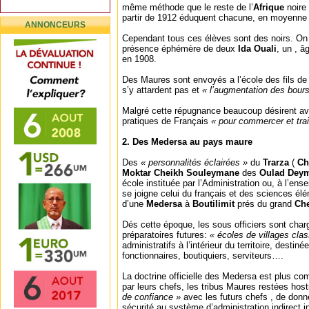
même méthode que le reste de l’
Afrique
noire
partir de 1912 éduquent chacune, en moyenne 
ANNONCEURS
Cependant tous ces élèves sont des noirs. On
présence éphémère de deux
Ida Ouali
, un , â
en 1908.
Des Maures sont envoyés a l’école des fils de
s’y attardent pas et
« l’augmentation des bourse
Malgré cette répugnance beaucoup désirent a
pratiques de Français
« pour commercer et trait
2. Des Medersa au pays maure
Des
« personnalités éclairées »
du
Trarza
(
Ch
Moktar Cheikh Souleymane
des
Oulad Dey
école instituée par l’Administration ou, à l’ens
se joigne celui du français et des sciences élém
d’une
Medersa
à
Boutilimit
prés du grand
Che
Dés cette époque, les sous officiers sont char
préparatoires futures:
« écoles de villages cla
administratifs à l’intérieur du territoire, destin
fonctionnaires, boutiquiers, serviteurs….
La doctrine officielle des Medersa est plus com
par leurs chefs, les tribus Maures restées hosti
de confiance »
avec les futurs chefs , de donne
sécurité au système d’administration indirect 