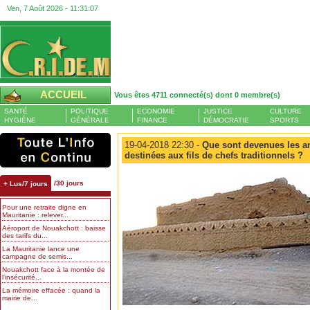
Ven, 7 Août 2026 -
11:31:08
ACCUEIL
Vous êtes 4711 connecté(s) dont 0 membre(s)
SANTÉ
POLITIQUE
ECONOMIE
JUSTICE
CULTURE
HYGIÈNE
GÉNÉRALE
FINANCE
DÉMOCRATIE
SPORTS
19-04-2018 22:30 -
Que sont devenues les a
destinées aux fils de chefs traditionnels ?
/30 jours
+ Lus/7 jours
Pour une retraite digne en
Mauritanie : relever...
Aéroport de Nouakchott : baisse
des tarifs du...
La Mauritanie lance une
campagne de semis...
Nouakchott face à la montée de
l’insécurité...
La mémoire effacée : quand la
mairie de...