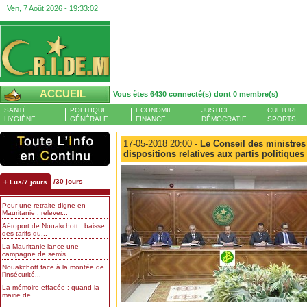
Ven, 7 Août 2026 -
19:33:03
ACCUEIL
Vous êtes 6430 connecté(s) dont 0 membre(s)
SANTÉ
POLITIQUE
ECONOMIE
JUSTICE
CULTURE
HYGIÈNE
GÉNÉRALE
FINANCE
DÉMOCRATIE
SPORTS
17-05-2018 20:00 -
Le Conseil des ministres
dispositions relatives aux partis politiques
/30 jours
+ Lus/7 jours
Pour une retraite digne en
Mauritanie : relever...
Aéroport de Nouakchott : baisse
des tarifs du...
La Mauritanie lance une
campagne de semis...
Nouakchott face à la montée de
l’insécurité...
La mémoire effacée : quand la
mairie de...