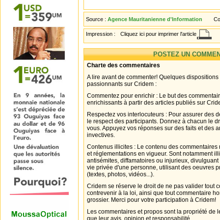
Source :
Agence Mauritanienne d'Information
Co
Impression :
Cliquez ici pour imprimer l'article
POSTEZ UN COMMEN
Charte des commentaires
A lire avant de commenter! Quelques dispositions
passionnants sur Cridem :
Commentez pour enrichir : Le but des commentair
enrichissants à partir des articles publiés sur Cri
Respectez vos interlocuteurs : Pour assurer des d
le respect des participants. Donnez à chacun le d
vous. Appuyez vos réponses sur des faits et des 
invectives.
Contenus illicites : Le contenu des commentaires n
et réglementations en vigueur. Sont notamment illi
antisémites, diffamatoires ou injurieux, divulguant
vie privée d'une personne, utilisant des oeuvres p
(textes, photos, vidéos...).
Cridem se réserve le droit de ne pas valider tout
contrevenir à la loi, ainsi que tout commentaire h
grossier. Merci pour votre participation à Cridem!
Les commentaires et propos sont la propriété de l
que leur avis, opinion et responsabilité.