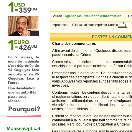
Source :
Agence Mauritanienne d'Information
Co
Impression :
Cliquez ici pour imprimer l'article
POSTEZ UN COMMEN
Charte des commentaires
A lire avant de commenter! Quelques dispositions
passionnants sur Cridem :
Commentez pour enrichir : Le but des commentair
enrichissants à partir des articles publiés sur Cri
Respectez vos interlocuteurs : Pour assurer des d
le respect des participants. Donnez à chacun le d
vous. Appuyez vos réponses sur des faits et des 
invectives.
Contenus illicites : Le contenu des commentaires n
et réglementations en vigueur. Sont notamment illi
antisémites, diffamatoires ou injurieux, divulguant
vie privée d'une personne, utilisant des oeuvres p
(textes, photos, vidéos...).
Cridem se réserve le droit de ne pas valider tout
contrevenir à la loi, ainsi que tout commentaire h
grossier. Merci pour votre participation à Cridem!
Les commentaires et propos sont la propriété de l