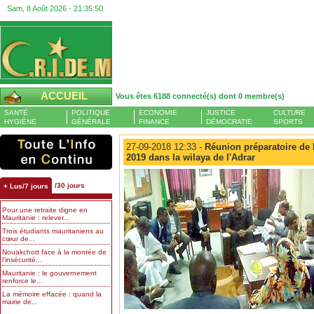
Sam, 8 Août 2026 -
21:35:51
ACCUEIL
Vous êtes 6188 connecté(s) dont 0 membre(s)
SANTÉ
POLITIQUE
ECONOMIE
JUSTICE
CULTURE
HYGIÈNE
GÉNÉRALE
FINANCE
DÉMOCRATIE
SPORTS
27-09-2018 12:33 -
Réunion préparatoire de l
2019 dans la wilaya de l'Adrar
/30 jours
+ Lus/7 jours
Pour une retraite digne en
Mauritanie : relever...
Trois étudiants mauritaniens au
cœur de...
Nouakchott face à la montée de
l’insécurité...
Mauritanie : le gouvernement
renforce le...
La mémoire effacée : quand la
mairie de...