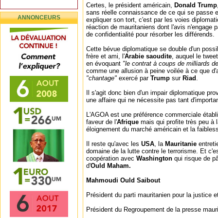
Certes, le président américain,
Donald Trump
sans réelle connaissance de ce qui se passe 
ANNONCEURS
expliquer son tort, c'est par les voies diplomat
réaction de mauritaniens dont l'avis n'engage 
de confidentialité pour résorber les différends.
Cette bévue diplomatique se double d'un poss
frère et ami, l'
Arabie saoudite
, auquel le twee
en évoquant
"le contrat à coups de milliards de
comme une allusion à peine voilée à ce que 
"chantage"
exercé par
Trump
sur
Riad
.
Il s'agit donc bien d'un impair diplomatique pr
une affaire qui ne nécessite pas tant d'importa
L'AGOA est une préférence commerciale établi
faveur de l'
Afrique
mais qui profite très peu à 
éloignement du marché américain et la faibless
Il reste qu'avec les
USA
, la
Mauritanie
entret
domaine de la lutte contre le terrorisme. Et c'
coopération avec
Washington
qui risque de p
d'
Ould Maham.
Mahmoudi Ould Saibout
Président du parti mauritanien pour la justice 
Président du Regroupement de la presse maur