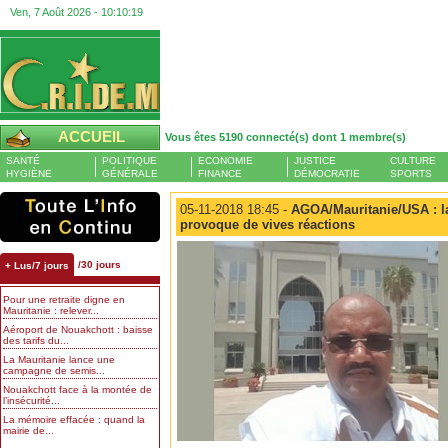
Ven, 7 Août 2026 -
10:10:20
ACCUEIL
Vous êtes 5190 connecté(s) dont 1 membre(s)
SANTÉ
POLITIQUE
ECONOMIE
JUSTICE
CULTURE
HYGIÈNE
GÉNÉRALE
FINANCE
DÉMOCRATIE
SPORTS
05-11-2018 18:45 -
AGOA/Mauritanie/USA : l
provoque de vives réactions
/30 jours
+ Lus/7 jours
Pour une retraite digne en
Mauritanie : relever...
Aéroport de Nouakchott : baisse
des tarifs du...
La Mauritanie lance une
campagne de semis...
Nouakchott face à la montée de
l’insécurité...
La mémoire effacée : quand la
mairie de...