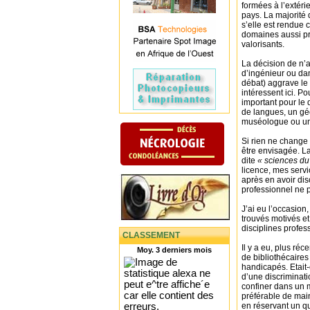
formées à l’extéri
pays. La majorité 
s’elle est rendue 
domaines aussi pre
valorisants.
La décision de n’
d’ingénieur ou da
débat) aggrave le 
intéressent ici. P
important pour le
de langues, un géo
muséologue ou un 
Si rien ne change 
être envisagée. La
dite
« sciences du 
licence, mes servi
après en avoir di
professionnel ne pa
J’ai eu l’occasion
trouvés motivés et
disciplines profes
CLASSEMENT
Il y a eu, plus ré
Moy. 3 derniers mois
de bibliothécaires
handicapés. Etait-
d’une discriminati
confiner dans un mé
préférable de main
en réservant un q