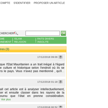
COMPTE
S'IDENTIFIER
PROPOSER UN ARTICLE
CHERCHER
SME
ISLAM
FAITS DIVERS
NNEMENT
RELIGION
INSOLITE
es (3)
17/12/2018 09:06
e que l'Etat Mauritanien a un trait inégal à l'égard
e culture et historique selon l'endroit où ils se
ns le pays. Vous n'avez pas mentionné , qu'il
…
17/12/2018 01:18
ll cet article est à analyser intellectuellement,
exer et ensuite classer dans les rayons de la
ourvu que l’état en prenne considération.
…
Voir plus
17/12/2018 00:52