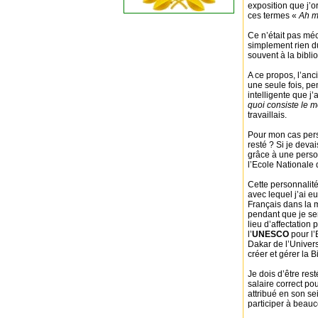
exposition que j’
ces termes «
Ah ma
Ce n’était pas méc
simplement rien du
souvent à la bibli
A ce propos, l’an
une seule fois, pe
intelligente que 
quoi consiste le m
travaillais.
Pour mon cas perso
resté ? Si je deva
grâce à une person
l’Ecole Nationale 
Cette personnali
avec lequel j’ai 
Français dans la 
pendant que je se
lieu d’affectation
l’
UNESCO
pour l’
Dakar de l’Univer
créer et gérer la 
Je dois d’être rest
salaire correct po
attribué en son se
participer à beauc