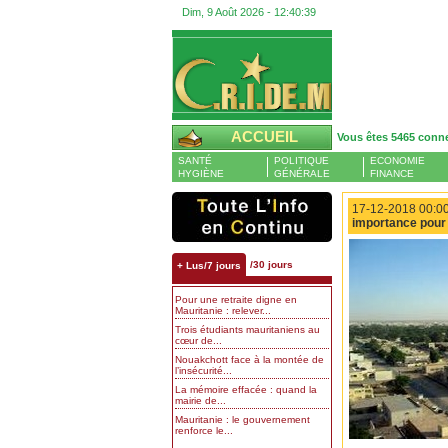
Dim, 9 Août 2026 -
12:40:40
ACCUEIL
Vous êtes 5465 conn
SANTÉ
POLITIQUE
ECONOMIE
HYGIÈNE
GÉNÉRALE
FINANCE
17-12-2018 00:00
importance pour 
/30 jours
+ Lus/7 jours
Pour une retraite digne en
Mauritanie : relever...
Trois étudiants mauritaniens au
cœur de...
Nouakchott face à la montée de
l’insécurité...
La mémoire effacée : quand la
mairie de...
Mauritanie : le gouvernement
renforce le...