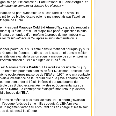
organisais pour le compte du Parc National du Banc d’Arguin, en
intenant tu comptes et classes les oiseaux ».
hant de sa part, sympathique au contraire, il ne savait tout
 métier de bibliothécaire et je ne me rappelais pas l’avoir vu
othèque de l’ENA.
cien Président
Maaouya Ould Sid Ahmed Taya
que j’ai rencontré
ndant qu’il était Chef d’Etat Major, m’a posé la question la plus
j’ai jamais entendue d’un profane à propos de mon métier
« en
étier de bibliothécaire ?»,
après m’avoir demandé où je
nnel, pourquoi je suis entré dans le métier et pourquoi j’y suis
is résumer la réponse, je dirais que je suis entré dans le métier
nalité qui avait de la vision et qui a marqué de son empreinte
d’Administration qu’elle a dirigée de 1973 à 1979.
té est Madame
Turkia Daddah.
Elle avait été présidente du jury
eu un entretien pour mon admission à l’ENA et mon Professeur de
même école. Après ma sortie de l’ENA en 1974, elle m’a contacté
rvais à Présidence de la République que j’avais choisie comme
 pour me demander si j’étais intéressé par une bourse de
Ecole des Bibliothécaires, Archivistes et Documentalistes de
sité de
Dakar
. La contrepartie était qu’à mon retour, je devais
Bibliothèque de l’ENA.
é dans ce métier à plusieurs facteurs. Tout d’abord, j’avais un
ur l’époque (près de trente milles ouguiya). L’ENA m’avait
in un logement avec eau et courant pris en charge et me faisait
oup de stages à l’extérieur.