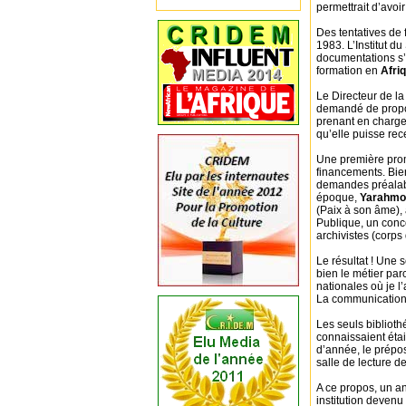
permettrait d’avoir
Des tentatives de 
1983. L’Institut d
documentations s’é
formation en
Afri
Le Directeur de la
demandé de propos
prenant en charge
qu’elle puisse rec
Une première promo
financements. Bien
demandes préalable
époque,
Yarahmo
(Paix à son âme), 
Publique, un conco
archivistes (corps
Le résultat ! Une 
bien le métier parc
nationales où je l’
La communication 
Les seuls biblioth
connaissaient étai
d’année, le prépos
salle de lecture d
A ce propos, un an
institution devenu 