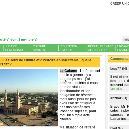
CRÉER UN 
ecté(s) dont 1 membre(s)
RE
JUSTICE
CULTURE
EDUCATION
PÊCHE, ELEVAGE
URBANI
DÉMOCRATIE
SPORTS
EMPLOI
AGRICULTURE
ENVIRO
Commentair
 -
Les lieux de culture et d’histoire en Mauritanie : quelle
l’Etat ?
lass77 (H)
Le Calame
- L’idée de cet
article a germé il y a
Il est clair
longtemps mais j’ai
des lieux d
préféré le différer à cause
trouvent da
de mon statut de
Voir plus
fonctionnaire et son
obligation de réserve
ahznar (H)
mais aussi pour ne pas
avoir l’air de critiquer à
Bravo Mr Fa
des fins carriéristes.
coter, ind
Poser ce sujet est, pour
sagesse p
moi, un simple acte
Lamartine
citoyen.
Ma situation de retraité
bleil (H)