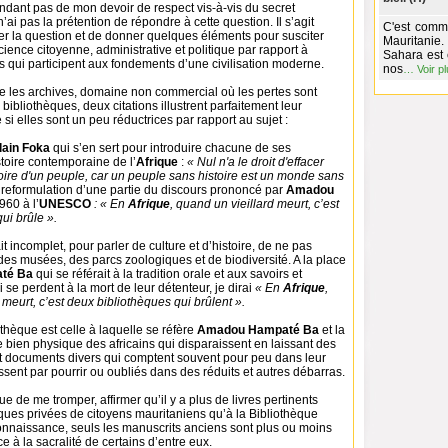
ndant pas de mon devoir de respect vis-à-vis du secret
’ai pas la prétention de répondre à cette question. Il s’agit
C'est comme
r la question et de donner quelques éléments pour susciter
Mauritanie.
ience citoyenne, administrative et politique par rapport à
Sahara est 
 qui participent aux fondements d’une civilisation moderne.
nos
…
Voir p
e les archives, domaine non commercial où les pertes sont
s bibliothèques, deux citations illustrent parfaitement leur
i elles sont un peu réductrices par rapport au sujet :
lain Foka
qui s’en sert pour introduire chacune de ses
stoire contemporaine de l’
Afrique
:
« Nul n'a le droit d'effacer
oire d'un peuple, car un peuple sans histoire est un monde sans
a reformulation d’une partie du discours prononcé par
Amadou
960 à l’
UNESCO
: « En
Afrique
, quand un vieillard meurt, c’est
ui brûle ».
t incomplet, pour parler de culture et d’histoire, de ne pas
es musées, des parcs zoologiques et de biodiversité. A la place
té Ba
qui se référait à la tradition orale et aux savoirs et
se perdent à la mort de leur détenteur, je dirai
« En
Afrique
,
 meurt, c’est deux bibliothèques qui brûlent ».
thèque est celle à laquelle se réfère
Amadou Hampaté Ba
et la
 bien physique des africains qui disparaissent en laissant des
 et documents divers qui comptent souvent pour peu dans leur
nissent par pourrir ou oubliés dans des réduits et autres débarras.
ue de me tromper, affirmer qu’il y a plus de livres pertinents
ques privées de citoyens mauritaniens qu’à la Bibliothèque
onnaissance, seuls les manuscrits anciens sont plus ou moins
e à la sacralité de certains d’entre eux.