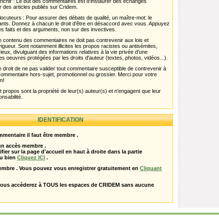
chir : Le but des commentaires est d'instaurer des échanges
r des articles publiés sur Cridem.
ocuteurs : Pour assurer des débats de qualité, un maître-mot: le
pants. Donnez à chacun le droit d'être en désaccord avec vous. Appuyez
s faits et des arguments, non sur des invectives.
 Le contenu des commentaires ne doit pas contrevenir aux lois et
igueur. Sont notamment illicites les propos racistes ou antisémites,
rieux, divulguant des informations relatives à la vie privée d'une
es oeuvres protégées par les droits d'auteur (textes, photos, vidéos...).
 droit de ne pas valider tout commentaire susceptible de contrevenir à
ut commentaire hors-sujet, promotionnel ou grossier. Merci pour votre
m!
propos sont la propriété de leur(s) auteur(s) et n'engagent que leur
onsabilité.
IDENTIFICATION
mentaire il faut être membre .
 un accès membre .
ifier sur la page d'accueil en haut à droite dans la partie
u bien
Cliquez ICI
.
embre . Vous pouvez vous enregistrer gratuitement en
Cliquant
vous accèderez à TOUS les espaces de CRIDEM sans aucune