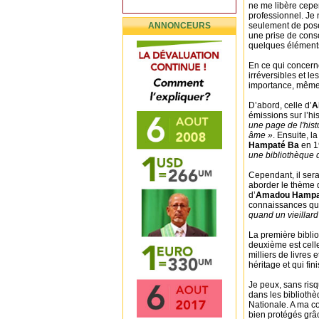
ne me libère cepe
professionnel. Je n
ANNONCEURS
seulement de pose
une prise de consc
quelques éléments
En ce qui concern
irréversibles et le
importance, même s
D’abord, celle d’
A
émissions sur l’hi
une page de l'hist
âme »
. Ensuite, l
Hampaté Ba
en 1
une bibliothèque q
Cependant, il serai
aborder le thème d
d’
Amadou Hampa
connaissances qui 
quand un vieillard
La première biblio
deuxième est celle
milliers de livres
héritage et qui fi
Je peux, sans risq
dans les bibliothè
Nationale. A ma c
bien protégés grâc