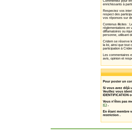
Commentez pour enri
enrichissants à parti
Respectez vos interl
respect des partici
vos réponses sur de
Contenus illicites :
réglementations en v
diffamatoires ou inju
personne, utilisant d
Cridem se réserve le
la loi, ainsi que to
participation à Cride
Les commentaires et 
avis, opinion et resp
Pour poster un com
Si vous avez déjà
Veuillez vous ident
IDENTIFICATION o
Vous n'êtes pas m
ICI
.
En étant membre 
restriction .