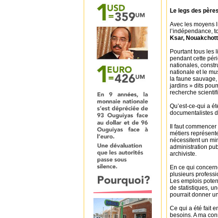
Le legs des pères
Avec les moyens l
l’indépendance, to
Ksar, Nouakchot
Pourtant tous les l
pendant cette pér
nationales, constr
nationale et le m
la faune sauvage, 
jardins » dits pou
recherche scientif
Qu’est-ce-qui a été
documentalistes d
Il faut commencer 
métiers représente
nécessitent un min
administration pu
archiviste.
En ce qui concerne
plusieurs professi
Les emplois poten
de statistiques, un
pourrait donner u
Ce qui a été fait 
besoins. A ma con