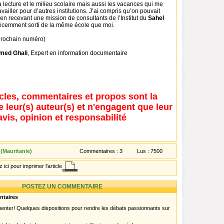
la lecture et le milieu scolaire mais aussi les vacances qui me
vailler pour d’autres institutions. J’ai compris qu’on pouvait
 en recevant une mission de consultants de l’Institut du
Sahel
récemment sorti de la même école que moi.
 prochain numéro)
med Ghali
, Expert en information documentaire
icles, commentaires et propos sont la
e leur(s) auteur(s) et n'engagent que leur
avis, opinion et responsabilité
(Mauritanie)
Commentaires :
3
Lus :
7500
 ici pour imprimer l'article
POSTEZ UN COMMENTAIRE
ntaires
menter! Quelques dispositions pour rendre les débats passionnants sur