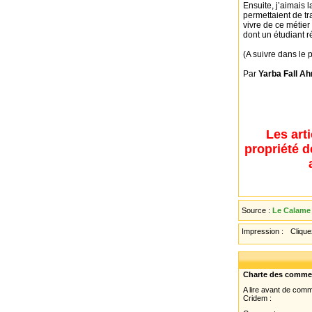
Ensuite, j’aimais 
permettaient de tra
vivre de ce métier
dont un étudiant 
(A suivre dans le
Par
Yarba Fall Ah
Les art
propriété d
Source :
Le Calame 
Impression :
Cliquez
Charte des comme
A lire avant de com
Cridem :