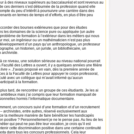
eur à des niveaux supérieurs au baccalauréat et sont revenus au
de ces derniers s’est détournée de la profession quand elle
compte du peu d’intérêt à poursuivre une carrière dans des
nants en termes de temps et d’efforts, en plus d’être peu
accorder des bourses extérieures que pour des études
ns les domaines de la science pure ou appliquée (un autre
problème de formation à l’extérieur dans les métiers qui nous
our moi, un ingénieur ou un mathématicien n’est pas plus
 développement d’un pays qu’un anthropologue, un professeur
graphe, un historien, un juriste, un bibliothécaire, un
archiviste.
à ce niveau, une solution sérieuse au niveau national pourrait
 Faculté des Lettres a ouvert, il y a quelques années une filière
livre »
. J’avais proposé en vain, dès la première année de
ces à la Faculté de Lettres pour appuyer le corps professoral,
scuté avec un collègue qui m’avait informé qu’aucun
rticipait à la formation.
, plus tard, de rencontrer un groupe de ces étudiants. Je les ai
 ambitieux mais j’ai compris que leur formation manquait de
sionnelles hormis l’informatique documentaire.
cemment, un concours suivi d’une formation et d’un recrutement
 – archivistes, entre autres, réservé exclusivement aux
ce la meilleure manière de faire bénéficier les handicapés
on positive ? Personnellement je ne le pense pas. Au lieu de les
tier qui peut ne pas être leur vocation, je crois qu’il est
tenir cette discrimination positive dans une certaine continuité
uota dans tous les concours professionnels. Cela leur