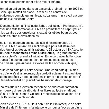
 le choix de leur métier et d’être mieux intégré.
formation ont eu lieu dans un passé plus lointain, entre 1978 et
u Sahel qui mettait en place un réseau de centres de
tait rendu compte qu’au niveau subalterne, il n’y avait aucune
que
de l’Ouest et du Centre.
 Documentation à l’Institut du Sahel, qui fut mon Professeur, m’a
er une telle formation à l’ENA en promettant de l’appuyer en
 les salaires des enseignants expatriés et des bourses pour
evoir d’autres élèves africains.
tion de mauritaniens aurait facilité les recherches de
 que l’ENA n’ouvrait des sections que pour satisfaire des
s formelles des administrations, le Directeur de l’ENA à cette
u Cheikh Mohamed Lemine Ould Bouka,
un grand homme
a accepté d’en prendre l’initiative. En accord avec la Fonction
urs a été ouvert pour le recrutement de bibliothécaires –
 de niveau B prévu dans les textes de la Fonction Publique).
seule candidate pour cette section. Une candidate qui aimait
e qu’elle s’est fait recruter, plus tard, directement aux archives
ai rencontrée il y a peu d’années. Internet n’était pas encore là.
faisait défaut et il n’y avait pas beaucoup de chômage.
écaires que les élèves en recherche de filières de formation
ent ceux qui leur distribuaient les livres au lycée en début
é aux prêts du Centre Culturel Français ou le surveillant de la
e la Bibliothèque Nationale.
cien élève de l’ENA, au tout début de la Bibliothèque de cette
Ministre de l’Intérieur, m’a interpellé un jour, à l’occasion d’une