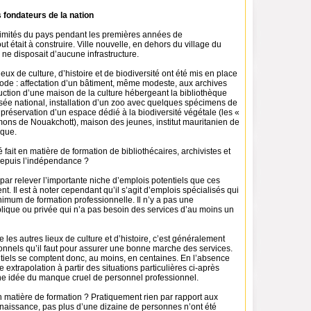
 fondateurs de la nation
imités du pays pendant les premières années de
ut était à construire. Ville nouvelle, en dehors du village du
t
ne disposait d’aucune infrastructure.
ieux de culture, d’histoire et de biodiversité ont été mis en place
iode : affectation d’un bâtiment, même modeste, aux archives
uction d’une maison de la culture hébergeant la bibliothèque
usée national, installation d’un zoo avec quelques spécimens de
préservation d’un espace dédié à la biodiversité végétale (les «
mons de Nouakchott), maison des jeunes, institut mauritanien de
ique.
 fait en matière de formation de bibliothécaires, archivistes et
epuis l’indépendance ?
par relever l’importante niche d’emplois potentiels que ces
nt. Il est à noter cependant qu’il s’agit d’emplois spécialisés qui
imum de formation professionnelle. Il n’y a pas une
blique ou privée qui n’a pas besoin des services d’au moins un
 les autres lieux de culture et d’histoire, c’est généralement
onnels qu’il faut pour assurer une bonne marche des services.
tiels se comptent donc, au moins, en centaines. En l’absence
e extrapolation à partir des situations particulières ci-après
ne idée du manque cruel de personnel professionnel.
en matière de formation ? Pratiquement rien par rapport aux
naissance, pas plus d’une dizaine de personnes n’ont été