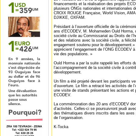
financements et la réalisation des projets EC
plusieurs ONGs nationales et internationales 
CROIX ROUGE Française, World Vision, AM
DJIKKE, OXFAM.
Présidant à l’ouverture officielle de la céré
ans d’ECODEV, M. Mohameden Ould Horma, dir
société civile au Commissariat au Droits de l’
et des relations avec la société civile, a félici
engagement soutenu pour le développement.» Il
apprécient l’engagement de l’ONG ECODEV à a
vie des populations. »
Ould Horma a par la suite rappelé les efforts
l’accompagnement de la société civile à contrib
développement.
Un film a été projeté devant les participants v
d’ouverture. Le film a retracé les activités de l’
une visite de stands présentant les actions et 
ECODEV.
La commémoration des 20 ans d’ECODEV donne
d’activités. Celles-ci se poursuivront jeudi av
des thématiques divers inscrits dans les axes p
de l’organisation.
K-Tocka
----