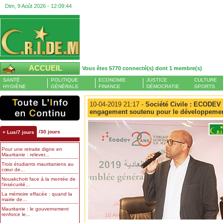
Dim, 9 Août 2026 -
12:09:45
ACCUEIL
Vous êtes 5770 connecté(s) dont 1 membre(s)
SANTÉ
POLITIQUE
ECONOMIE
JUSTICE
CULTURE
HYGIÈNE
GÉNÉRALE
FINANCE
DÉMOCRATIE
SPORTS
10-04-2019 21:17 -
Société Civile : ECODEV 
engagement soutenu pour le développemen
/30 jours
+ Lus/7 jours
Pour une retraite digne en
Mauritanie : relever...
Trois étudiants mauritaniens au
cœur de...
Nouakchott face à la montée de
l’insécurité...
La mémoire effacée : quand la
mairie de...
Mauritanie : le gouvernement
renforce le...