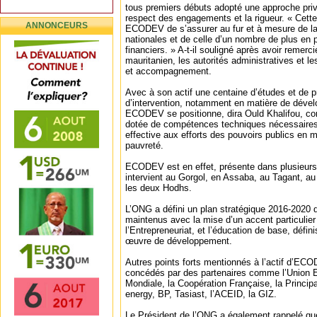
tous premiers débuts adopté une approche priv
respect des engagements et la rigueur. « Cette
ANNONCEURS
ECODEV de s’assurer au fur et à mesure de la
nationales et de celle d’un nombre de plus en 
financiers. » A-t-il souligné après avoir remer
mauritanien, les autorités administratives et le
et accompagnement.
Avec à son actif une centaine d’études et de p
d’intervention, notamment en matière de dével
ECODEV se positionne, dira Ould Khalifou, c
dotée de compétences techniques nécessaires 
effective aux efforts des pouvoirs publics en ma
pauvreté.
ECODEV est en effet, présente dans plusieurs
intervient au Gorgol, en Assaba, au Tagant, au 
les deux Hodhs.
L’ONG a défini un plan stratégique 2016-2020 
maintenus avec la mise d’un accent particulier 
l’Entrepreneuriat, et l’éducation de base, défi
œuvre de développement.
Autres points forts mentionnés à l’actif d’EC
concédés par des partenaires comme l’Union 
Mondiale, la Coopération Française, la Princ
energy, BP, Tasiast, l’ACEID, la GIZ.
Le Président de l’ONG a également rappelé que