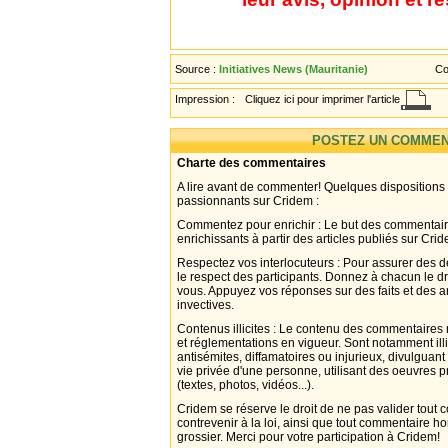
Source :
Initiatives News (Mauritanie)
Co
Impression :
Cliquez ici pour imprimer l'article
POSTEZ UN COMMEN
Charte des commentaires
A lire avant de commenter! Quelques dispositions
passionnants sur Cridem :
Commentez pour enrichir : Le but des commentair
enrichissants à partir des articles publiés sur Cri
Respectez vos interlocuteurs : Pour assurer des d
le respect des participants. Donnez à chacun le d
vous. Appuyez vos réponses sur des faits et des 
invectives.
Contenus illicites : Le contenu des commentaires n
et réglementations en vigueur. Sont notamment illi
antisémites, diffamatoires ou injurieux, divulguant
vie privée d'une personne, utilisant des oeuvres p
(textes, photos, vidéos...).
Cridem se réserve le droit de ne pas valider tout
contrevenir à la loi, ainsi que tout commentaire h
grossier. Merci pour votre participation à Cridem!