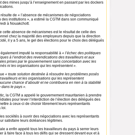
t des mines jusqu’à l’enseignement en passant par les dockers
ications.
on résulte de « l’absence de mécanismes de négociations
u des institutions », a estimé la CGTM dans son communiqué
redi à Nouakchott.
e cette absence de mécanismes est le résultat de celle des
nnel chez la majorité des employeurs depuis que la direction
cidé, il y a 5 ans, le gel des élections pour le choix des délégués
également imputé la responsabilité à
« l’échec des politiques
iques à l’endroit des revendications des travailleurs et aux
ales prises par le gouvernement sans concertation avec les
rnés ni les organisations qui les représentent ».
que
« toute solution destinée à résoudre les problèmes posés
travailleurs et les organisations qui les représentent
aucune chance d’aboutir et ne contribuera en rien à la stabilité
e dans le pays ».
tic, la CGTM a appelé le gouvernement mauritanien à prendre
ates pour lever l’interdiction de l’élection des délégués des
rmettre à ceux-ci de choisir librement leurs représentants
loi.
é les sociétés à ouvrir des négociations avec les représentants
our satisfaire leurs doléances légitimes.
ale a enfin appelé tous les travailleurs du pays à serrer leurs
er à faire face à tous les défis qui se dressent devant eux et à