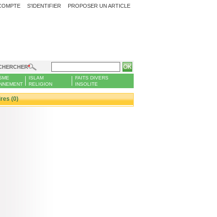
COMPTE
S'IDENTIFIER
PROPOSER UN ARTICLE
CHERCHER
SME
ISLAM
FAITS DIVERS
NNEMENT
RELIGION
INSOLITE
es (0)