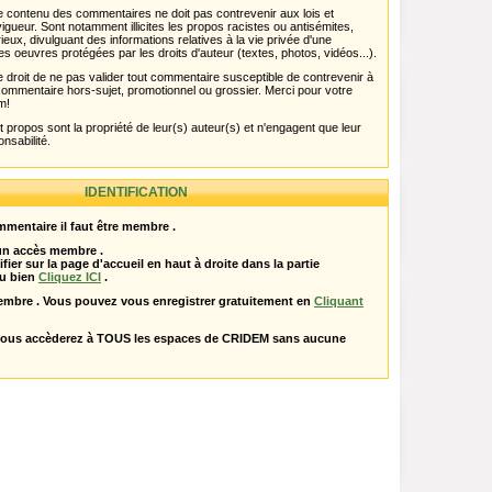
 Le contenu des commentaires ne doit pas contrevenir aux lois et
igueur. Sont notamment illicites les propos racistes ou antisémites,
rieux, divulguant des informations relatives à la vie privée d'une
es oeuvres protégées par les droits d'auteur (textes, photos, vidéos...).
 droit de ne pas valider tout commentaire susceptible de contrevenir à
ut commentaire hors-sujet, promotionnel ou grossier. Merci pour votre
m!
propos sont la propriété de leur(s) auteur(s) et n'engagent que leur
onsabilité.
IDENTIFICATION
mentaire il faut être membre .
 un accès membre .
ifier sur la page d'accueil en haut à droite dans la partie
u bien
Cliquez ICI
.
embre . Vous pouvez vous enregistrer gratuitement en
Cliquant
vous accèderez à TOUS les espaces de CRIDEM sans aucune