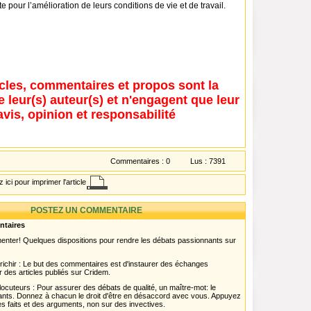
te pour l’amélioration de leurs conditions de vie et de travail.
icles, commentaires et propos sont la
e leur(s) auteur(s) et n'engagent que leur
avis, opinion et responsabilité
Commentaires :
0
Lus :
7391
 ici pour imprimer l'article
POSTEZ UN COMMENTAIRE
ntaires
menter! Quelques dispositions pour rendre les débats passionnants sur
chir : Le but des commentaires est d'instaurer des échanges
r des articles publiés sur Cridem.
ocuteurs : Pour assurer des débats de qualité, un maître-mot: le
pants. Donnez à chacun le droit d'être en désaccord avec vous. Appuyez
s faits et des arguments, non sur des invectives.