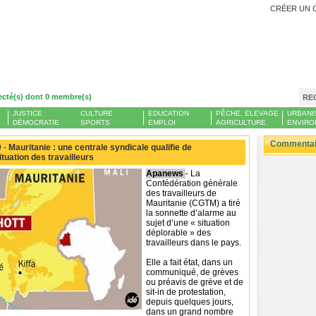
CRÉER UN 
ecté(s) dont 0 membre(s)
RE
JUSTICE
CULTURE
EDUCATION
PÊCHE, ELEVAGE
URBANI
DÉMOCRATIE
SPORTS
EMPLOI
AGRICULTURE
ENVIRO
Commentair
 -
Mauritanie : une centrale syndicale qualifie de
ituation des travailleurs
Apanews
- La
Confédération générale
des travailleurs de
Mauritanie (CGTM) a tiré
la sonnette d’alarme au
sujet d’une « situation
déplorable » des
travailleurs dans le pays.
Elle a fait état, dans un
communiqué, de grèves
ou préavis de grève et de
sit-in de protestation,
depuis quelques jours,
dans un grand nombre