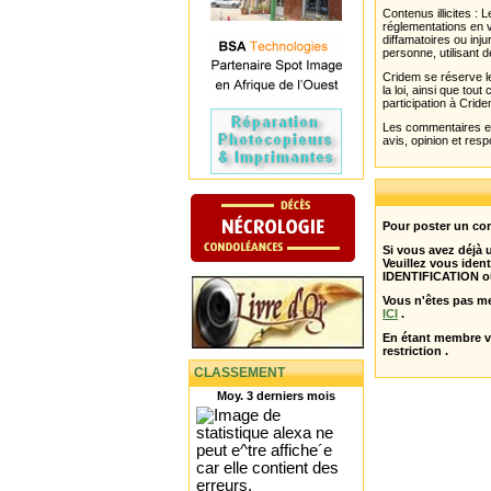
Contenus illicites :
réglementations en v
diffamatoires ou inju
personne, utilisant d
Cridem se réserve le
la loi, ainsi que to
participation à Cride
Les commentaires et 
avis, opinion et resp
Pour poster un com
Si vous avez déjà
Veuillez vous ident
IDENTIFICATION o
Vous n'êtes pas m
ICI
.
En étant membre 
restriction .
CLASSEMENT
Moy. 3 derniers mois