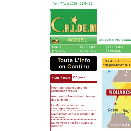
Ven, 7 Août 2026 -
21:54:31
ACCUEIL
Vous êtes 5968 conn
SANTÉ
POLITIQUE
ECONOMIE
HYGIÈNE
GÉNÉRALE
FINANCE
19-04-2019 08:29
"déplorable" la s
/30 jours
+ Lus/7 jours
Pour une retraite digne en
Mauritanie : relever...
Aéroport de Nouakchott : baisse
des tarifs du...
La Mauritanie lance une
campagne de semis...
Nouakchott face à la montée de
l’insécurité...
La mémoire effacée : quand la
mairie de...