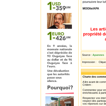
poursuivre leur lut
MOO/te/APA
Les art
propriété d
Source :
Apanews
Impression :
Cliquez
Charte des comme
A lire avant de com
Cridem :
Commentez pour enri
enrichissants à parti
Respectez vos interl
respect des partici
vos réponses sur de