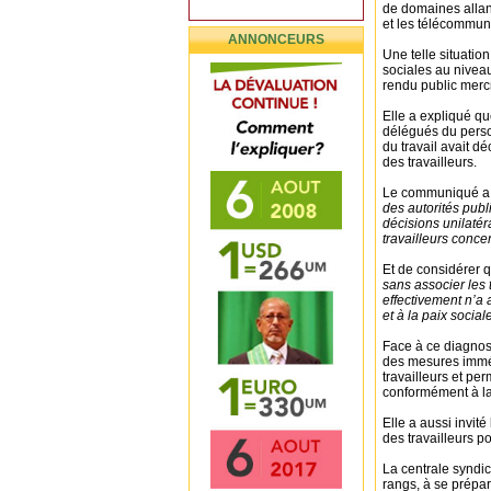
de domaines allan
et les télécommun
ANNONCEURS
Une telle situati
sociales au nivea
rendu public merc
Elle a expliqué qu
délégués du perso
du travail avait dé
des travailleurs.
Le communiqué a 
des autorités publ
décisions unilatér
travailleurs conce
Et de considérer 
sans associer les 
effectivement n’a 
et à la paix social
Face à ce diagnos
des mesures immédi
travailleurs et pe
conformément à la 
Elle a aussi invit
des travailleurs p
La centrale syndic
rangs, à se prépar