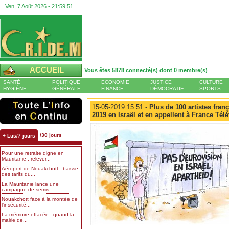
Ven, 7 Août 2026 -
21:59:52
ACCUEIL
Vous êtes 5878 connecté(s) dont 0 membre(s)
SANTÉ
POLITIQUE
ECONOMIE
JUSTICE
CULTURE
HYGIÈNE
GÉNÉRALE
FINANCE
DÉMOCRATIE
SPORTS
15-05-2019 15:51 -
Plus de 100 artistes fran
2019 en Israël et en appellent à France Tél
/30 jours
+ Lus/7 jours
Pour une retraite digne en
Mauritanie : relever...
Aéroport de Nouakchott : baisse
des tarifs du...
La Mauritanie lance une
campagne de semis...
Nouakchott face à la montée de
l’insécurité...
La mémoire effacée : quand la
mairie de...