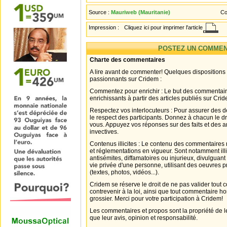
Source :
Mauriweb (Mauritanie)
Co
Impression :
Cliquez ici pour imprimer l'article
POSTEZ UN COMMEN
Charte des commentaires
A lire avant de commenter! Quelques dispositions
passionnants sur Cridem :
Commentez pour enrichir : Le but des commentair
enrichissants à partir des articles publiés sur Cri
Respectez vos interlocuteurs : Pour assurer des d
le respect des participants. Donnez à chacun le d
vous. Appuyez vos réponses sur des faits et des 
invectives.
Contenus illicites : Le contenu des commentaires n
et réglementations en vigueur. Sont notamment illi
antisémites, diffamatoires ou injurieux, divulguant
vie privée d'une personne, utilisant des oeuvres p
(textes, photos, vidéos...).
Cridem se réserve le droit de ne pas valider tout
contrevenir à la loi, ainsi que tout commentaire h
grossier. Merci pour votre participation à Cridem!
Les commentaires et propos sont la propriété de l
que leur avis, opinion et responsabilité.