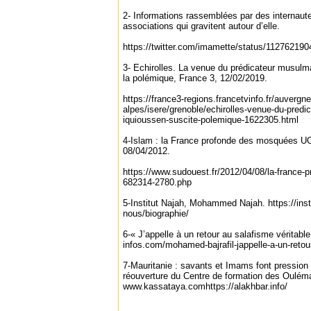
2- Informations rassemblées par des internautes 
associations qui gravitent autour d’elle.
https://twitter.com/imamette/status/11276219
3- Echirolles. La venue du prédicateur musul
la polémique, France 3, 12/02/2019.
https://france3-regions.francetvinfo.fr/auvergn
alpes/isere/grenoble/echirolles-venue-du-pred
iquioussen-suscite-polemique-1622305.html
4-Islam : la France profonde des mosquées UOI
08/04/2012.
https://www.sudouest.fr/2012/04/08/la-france-
682314-2780.php
5-Institut Najah, Mohammed Najah. https://ins
nous/biographie/
6-« J’appelle à un retour au salafisme véritabl
infos.com/mohamed-bajrafil-jappelle-a-un-retour
7-Mauritanie : savants et Imams font pression 
réouverture du Centre de formation des Oulé
www.kassataya.comhttps://alakhbar.info/