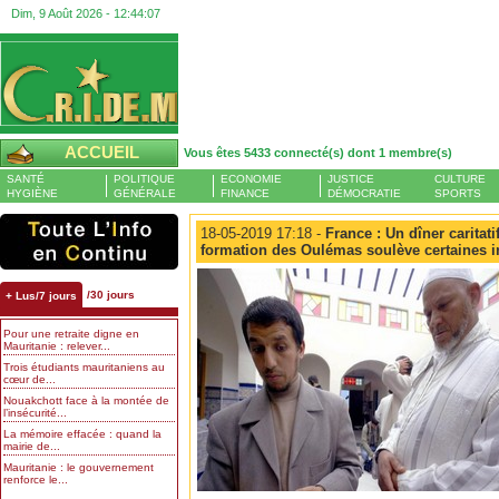
Dim, 9 Août 2026 -
12:44:07
ACCUEIL
Vous êtes 5433 connecté(s) dont 1 membre(s)
SANTÉ
POLITIQUE
ECONOMIE
JUSTICE
CULTURE
HYGIÈNE
GÉNÉRALE
FINANCE
DÉMOCRATIE
SPORTS
18-05-2019 17:18 -
France : Un dîner caritati
formation des Oulémas soulève certaines i
/30 jours
+ Lus/7 jours
Pour une retraite digne en
Mauritanie : relever...
Trois étudiants mauritaniens au
cœur de...
Nouakchott face à la montée de
l’insécurité...
La mémoire effacée : quand la
mairie de...
Mauritanie : le gouvernement
renforce le...