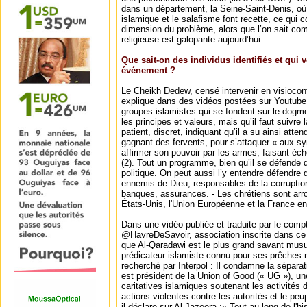
dans un département, la Seine-Saint-Denis, 
islamique et le salafisme font recette, ce qui 
dimension du problème, alors que l’on sait comb
religieuse est galopante aujourd’hui.
Que sait-on des individus identifiés et qui v
événement ?
Le Cheikh Dedew, censé intervenir en visioconfé
explique dans des vidéos postées sur Youtube,
groupes islamistes qui se fondent sur le dogme 
les principes et valeurs, mais qu’il faut suivre
patient, discret, indiquant qu’il a su ainsi atten
gagnant des fervents, pour s’attaquer « aux sym
affirmer son pouvoir par les armes, faisant éch
(2). Tout un programme, bien qu’il se défende de
politique. On peut aussi l’y entendre défendre q
ennemis de Dieu, responsables de la corruption
banques, assurances. - Les chrétiens sont arro
États-Unis, l'Union Européenne et la France en
Dans une vidéo publiée et traduite par le com
@HavreDeSavoir, association inscrite dans ce 
que Al-Qaradawi est le plus grand savant mus
prédicateur islamiste connu pour ses prêches r
recherché par Interpol : Il condamne la séparatio
est président de la Union of Good (« UG »), une
caritatives islamiques soutenant les activité
actions violentes contre les autorités et le peu
il déclare sur Al Jazeera :« Tout au long de l'hi