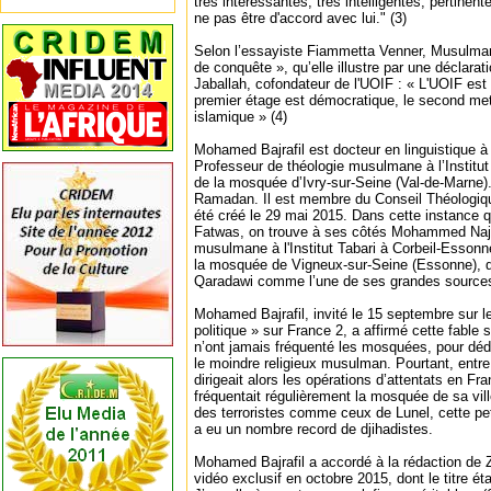
très intéressantes, très intelligentes, pertinent
ne pas être d'accord avec lui." (3)
Selon l’essayiste Fiammetta Venner, Musulman
de conquête », qu’elle illustre par une déclar
Jaballah, cofondateur de l'UOIF : « L'UOIF es
premier étage est démocratique, le second met
islamique » (4)
Mohamed Bajrafil est docteur en linguistique à 
Professeur de théologie musulmane à l’Institut
de la mosquée d’Ivry-sur-Seine (Val-de-Marne).
Ramadan. Il est membre du Conseil Théologiq
été créé le 29 mai 2015. Dans cette instance qu
Fatwas, on trouve à ses côtés Mohammed Naja
musulmane à l'Institut Tabari à Corbeil-Esson
la mosquée de Vigneux-sur-Seine (Essonne), q
Qaradawi comme l’une de ses grandes sources d
Mohamed Bajrafil, invité le 15 septembre sur l
politique » sur France 2, a affirmé cette fable s
n’ont jamais fréquenté les mosquées, pour déd
le moindre religieux musulman. Pourtant, entr
dirigeait alors les opérations d’attentats en Fr
fréquentait régulièrement la mosquée de sa ville
des terroristes comme ceux de Lunel, cette petit
a eu un nombre record de djihadistes.
Mohamed Bajrafil a accordé à la rédaction de
vidéo exclusif en octobre 2015, dont le titre éta