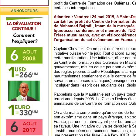
profit du Centre de Formation des Oulémas. Cet
certaines interrogations.
ANNONCEURS
Atlantico : Vendredi 24 mai 2019, à Saint-De
caritatif au profit du Centre de Formation 
de Mohamed Bajrafil, imam de la mosquée d
Iquioussen conférencier et membre de l'UOI
Frères musulmans, avec en visioconférenc
l'organisation de cet événement en France 
Guylain Chevrier : On ne peut qu’être soucieux 
initiative puisse voir le jour. Tout d’abord au 
cette manifestation. Une initiative, dîner carita
un Centre de formation des Oulémas en Maurita
gouvernement, mis en cause pour son extrémi
des règles propres à cette République islamiqu
mauritaniennes soutiennent que le centre de f
savants en sciences islamiques) enseigne un i
inculquer dans l’esprit des étudiants des idéol
Rappelons que la Mauritanie est un pays touché
terrorisme depuis 2005. Le Cheikh Dedew était 
animateurs de ce Centre de formation des Ou
On a du mal à comprendre qu’un centre de form
son extrémisme dans un pays étranger, soit s
France, par une initiative ayant pour but une a
sa faveur. Une initiative qui va se dérouler à S
l’Institut européen des sciences humaines, un i
une présentation très lisse (lié à l’ex-UOIF). 