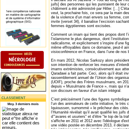
juifs] des personnes qui les puniraient de leur 
châtiment a été administré par Hitler. […] C'éta
veut, la prochaine fois, ce sera par la main des
de la violence d’un mari envers sa femme, co
invite (verset 34), il banalise l’excision sach
femmes égyptiennes sont excisées.
Comment un imam qui tient des propos dont l’
l’islamisme le plus dangereux, dont l’instituti
radicalisme, et explicitement s’inspire d’une fig
même effroyables dans ce domaine, peut-il ain
visioconférence en France, dans l’une de nos 
En mars 2012, Nicolas Sarkozy alors président
son intention de renforcer les mesures d’interdi
imams extrémistes, consécutivement aux atten
Qaradawi a fait partie. Ceci, alors qu’il était in
rassemblement annuel de l’Union des organisa
(UOIF), proche des Frères musulmans, en 2012
depuis « Musulmans de France », mais qui n’a r
son discours en faveur d’un islam intégral.
CLASSEMENT
C’est précisément l’une des figures symboliques
l’un des animateurs de cette initiative, le trè
Moy. 3 derniers mois
Iquioussen, surnommé « le prêcheur des cités.
l’Humanité révélait qu’il avait qualifié les juif
d’"avares et usuriers" et d’être "le top de la trah
s'affiche en 2011 et 2012 avec l'idéologue d'ex
une vidéo postée en décembre 2013, il déclare: