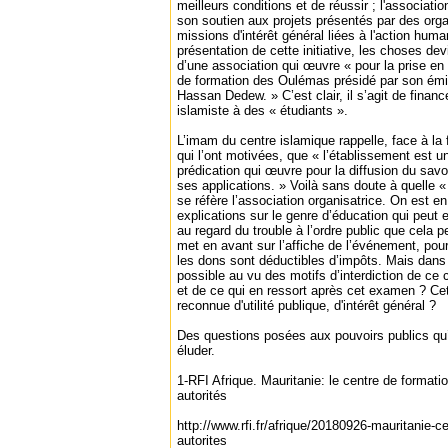
meilleurs conditions et de réussir ; l'associati
son soutien aux projets présentés par des org
missions d'intérêt général liées à l'action huma
présentation de cette initiative, les choses dev
d’une association qui œuvre « pour la prise e
de formation des Oulémas présidé par son é
Hassan Dedew. » C’est clair, il s’agit de finan
islamiste à des « étudiants ».
L’imam du centre islamique rappelle, face à la
qui l’ont motivées, que « l’établissement est un
prédication qui œuvre pour la diffusion du savoi
ses applications. » Voilà sans doute à quelle «
se réfère l’association organisatrice. On est en
explications sur le genre d’éducation qui peut e
au regard du trouble à l’ordre public que cela p
met en avant sur l’affiche de l’événement, pour
les dons sont déductibles d’impôts. Mais dans q
possible au vu des motifs d’interdiction de ce
et de ce qui en ressort après cet examen ? Cett
reconnue d'utilité publique, d'intérêt général ?
Des questions posées aux pouvoirs publics qu’
éluder.
1-RFI Afrique. Mauritanie: le centre de format
autorités
http://www.rfi.fr/afrique/20180926-mauritanie-
autorites