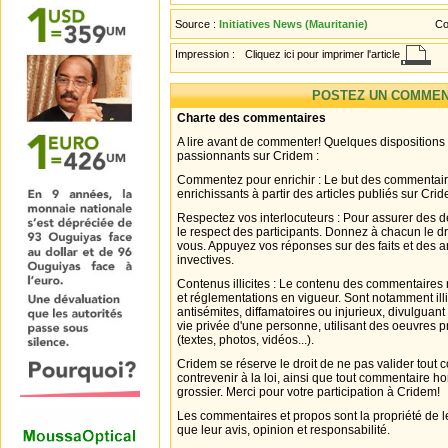
Source :
Initiatives News (Mauritanie)
Co
Impression :
Cliquez ici pour imprimer l'article
POSTEZ UN COMMEN
Charte des commentaires
A lire avant de commenter! Quelques dispositions
passionnants sur Cridem :
Commentez pour enrichir : Le but des commentair
enrichissants à partir des articles publiés sur Cri
Respectez vos interlocuteurs : Pour assurer des d
le respect des participants. Donnez à chacun le d
vous. Appuyez vos réponses sur des faits et des 
invectives.
Contenus illicites : Le contenu des commentaires n
et réglementations en vigueur. Sont notamment illi
antisémites, diffamatoires ou injurieux, divulguant
vie privée d'une personne, utilisant des oeuvres p
(textes, photos, vidéos...).
Cridem se réserve le droit de ne pas valider tout
contrevenir à la loi, ainsi que tout commentaire h
grossier. Merci pour votre participation à Cridem!
Les commentaires et propos sont la propriété de l
que leur avis, opinion et responsabilité.