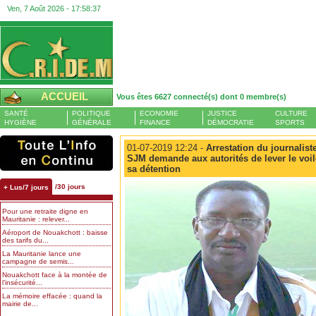
Ven, 7 Août 2026 -
17:58:38
ACCUEIL
Vous êtes 6627 connecté(s) dont 0 membre(s)
SANTÉ
POLITIQUE
ECONOMIE
JUSTICE
CULTURE
HYGIÈNE
GÉNÉRALE
FINANCE
DÉMOCRATIE
SPORTS
01-07-2019 12:24 -
Arrestation du journalis
SJM demande aux autorités de lever le voil
sa détention
/30 jours
+ Lus/7 jours
Pour une retraite digne en
Mauritanie : relever...
Aéroport de Nouakchott : baisse
des tarifs du...
La Mauritanie lance une
campagne de semis...
Nouakchott face à la montée de
l’insécurité...
La mémoire effacée : quand la
mairie de...