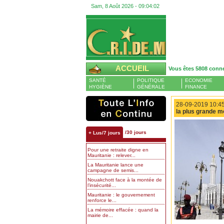
Sam, 8 Août 2026 -
09:04:03
ACCUEIL
Vous êtes 5808 conn
SANTÉ
POLITIQUE
ECONOMIE
HYGIÈNE
GÉNÉRALE
FINANCE
28-09-2019 10:45
la plus grande m
/30 jours
+ Lus/7 jours
Pour une retraite digne en
Mauritanie : relever...
La Mauritanie lance une
campagne de semis...
Nouakchott face à la montée de
l’insécurité...
Mauritanie : le gouvernement
renforce le...
La mémoire effacée : quand la
mairie de...