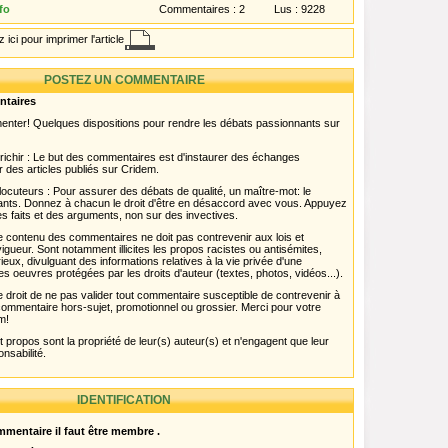
fo
Commentaires :
2
Lus :
9228
 ici pour imprimer l'article
POSTEZ UN COMMENTAIRE
ntaires
menter! Quelques dispositions pour rendre les débats passionnants sur
chir : Le but des commentaires est d'instaurer des échanges
r des articles publiés sur Cridem.
ocuteurs : Pour assurer des débats de qualité, un maître-mot: le
pants. Donnez à chacun le droit d'être en désaccord avec vous. Appuyez
s faits et des arguments, non sur des invectives.
 Le contenu des commentaires ne doit pas contrevenir aux lois et
igueur. Sont notamment illicites les propos racistes ou antisémites,
rieux, divulguant des informations relatives à la vie privée d'une
es oeuvres protégées par les droits d'auteur (textes, photos, vidéos...).
 droit de ne pas valider tout commentaire susceptible de contrevenir à
ut commentaire hors-sujet, promotionnel ou grossier. Merci pour votre
m!
propos sont la propriété de leur(s) auteur(s) et n'engagent que leur
onsabilité.
IDENTIFICATION
mentaire il faut être membre .