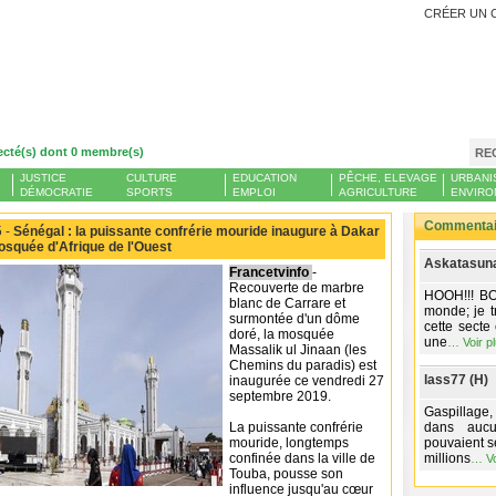
CRÉER UN 
ecté(s) dont 0 membre(s)
RE
JUSTICE
CULTURE
EDUCATION
PÊCHE, ELEVAGE
URBANI
DÉMOCRATIE
SPORTS
EMPLOI
AGRICULTURE
ENVIRO
Commentair
 -
Sénégal : la puissante confrérie mouride inaugure à Dakar
osquée d'Afrique de l'Ouest
Askatasuna
Francetvinfo
-
Recouverte de marbre
HOOH!!! BO
blanc de Carrare et
monde; je t
surmontée d'un dôme
cette secte
doré, la mosquée
une
…
Voir p
Massalik ul Jinaan (les
Chemins du paradis) est
lass77 (H)
inaugurée ce vendredi 27
septembre 2019.
Gaspillage,
La puissante confrérie
dans aucu
mouride, longtemps
pouvaient se
confinée dans la ville de
millions
…
V
Touba, pousse son
influence jusqu'au cœur