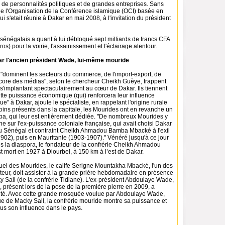
, de personnalités politiques et de grandes entreprises. Sans
 de l'Organisation de la Conférence islamique (OCI) basée en
ui s'etait réunie à Dakar en mai 2008, à l'invitation du président
énégalais a quant à lui débloqué sept milliards de francs CFA
ros) pour la voirie, l'assainissement et l'éclairage alentour.
par l'ancien président Wade, lui-même mouride
 "dominent les secteurs du commerce, de l'import-export, de
encore des médias", selon le chercheur Cheikh Guèye, frappent
s'implantant spectaculairement au cœur de Dakar. Ils tiennent
tte puissance économique (qui) renforcera leur influence
ique" à Dakar, ajoute le spécialiste, en rappelant l'origine rurale
ins présents dans la capitale, les Mourides ont en revanche un
Touba, qui leur est entièrement dédiée. "De nombreux Mourides y
e sur l'ex-puissance coloniale française, qui avait choisi Dakar
u Sénégal et contraint Cheikh Ahmadou Bamba Mbacké à l'exil
02), puis en Mauritanie (1903-1907)." Vénéré jusqu'à ce jour
s la diaspora, le fondateur de la confrérie Cheikh Ahmadou
mort en 1927 à Diourbel, à 150 km à l’est de Dakar.
ituel des Mourides, le calife Serigne Mountakha Mbacké, l'un des
dateur, doit assister à la grande prière hebdomadaire en présence
 Sall (de la confrérie Tidiane). L'ex-président Abdoulaye Wade,
présent lors de la pose de la première pierre en 2009, a
ité. Avec cette grande mosquée voulue par Abdoulaye Wade,
ue de Macky Sall, la confrérie mouride montre sa puissance et
us son influence dans le pays.