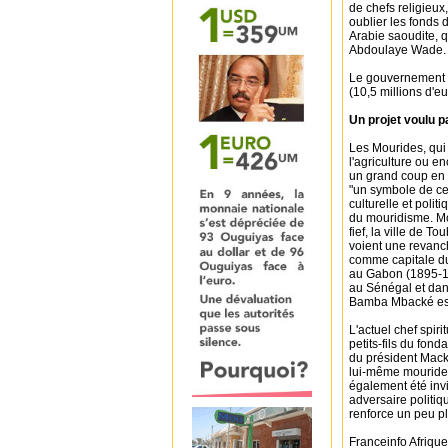
de chefs religieux
oublier les fonds
Arabie saoudite, q
Abdoulaye Wade.
Le gouvernement s
(10,5 millions d'eu
Un projet voulu 
Les Mourides, qui
l'agriculture ou 
un grand coup en 
"un symbole de ce
culturelle et polit
du mouridisme. Mo
fief, la ville de 
voient une revanch
comme capitale d
au Gabon (1895-19
au Sénégal et dan
Bamba Mbacké est 
L'actuel chef spir
petits-fils du fon
du président Macky
lui-même mouride, 
également été inv
adversaire politiq
renforce un peu pl
Franceinfo Afrique