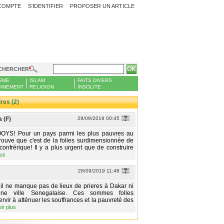
COMPTE
S'IDENTIFIER
PROPOSER UN ARTICLE
CHERCHER
SME
ISLAM
FAITS DIVERS
NNEMENT
RELIGION
INSOLITE
es (2)
 (F)
29/09/2019 00:45
OYS! Pour un pays parmi les plus pauvres au
rouve que c'est de la folies surdimensionnée de
 confrérique! Il y a plus urgent que de construire
lus
28/09/2019 11:48
 il ne manque pas de lieux de prieres à Dakar ni
ne ville Senegalaise. Ces sommes folles
rvir à atténuer les souffrances et la pauvreté des
oir plus