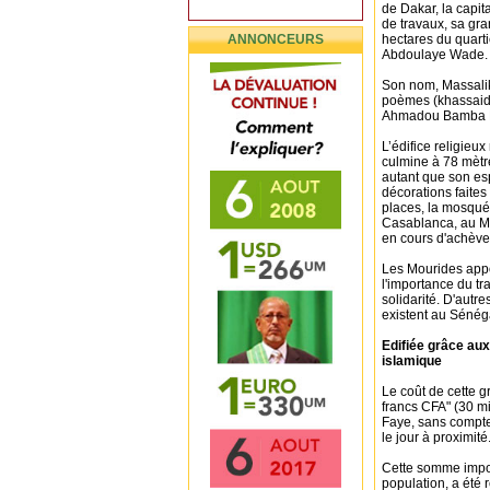
de Dakar, la capi
de travaux, sa gr
ANNONCEURS
hectares du quarti
Abdoulaye Wade.
Son nom, Massalik 
poèmes (khassaide
Ahmadou Bamba Mb
L’édifice religieu
culmine à 78 mètre
autant que son es
décorations faites
places, la mosqué
Casablanca, au Ma
en cours d'achève
Les Mourides appor
l'importance du tr
solidarité. D'autr
existent au Sénég
Edifiée grâce aux
islamique
Le coût de cette 
francs CFA" (30 mi
Faye, sans compter
le jour à proximité
Cette somme impor
population, a été 