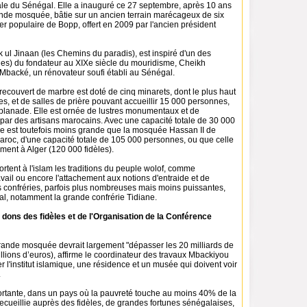
tale du Sénégal. Elle a inauguré ce 27 septembre, après 10 ans
ande mosquée, bâtie sur un ancien terrain marécageux de six
er populaire de Bopp, offert en 2009 par l'ancien président
ul Jinaan (les Chemins du paradis), est inspiré d'un des
s) du fondateur au XIXe siècle du mouridisme, Cheikh
acké, un rénovateur soufi établi au Sénégal.
x recouvert de marbre est doté de cinq minarets, dont le plus haut
s, et de salles de prière pouvant accueillir 15 000 personnes,
planade. Elle est ornée de lustres monumentaux et de
 par des artisans marocains. Avec une capacité totale de 30 000
e est toutefois moins grande que la mosquée Hassan II de
roc, d'une capacité totale de 105 000 personnes, ou que celle
ment à Alger (120 000 fidèles).
tent à l'islam les traditions du peuple wolof, comme
avail ou encore l'attachement aux notions d'entraide et de
es confréries, parfois plus nombreuses mais moins puissantes,
al, notamment la grande confrérie Tidiane.
 dons des fidèles et de l'Organisation de la Conférence
grande mosquée devrait largement "dépasser les 20 milliards de
llions d’euros), affirme le coordinateur des travaux Mbackiyou
 l'institut islamique, une résidence et un musée qui doivent voir
.
tante, dans un pays où la pauvreté touche au moins 40% de la
recueillie auprès des fidèles, de grandes fortunes sénégalaises,