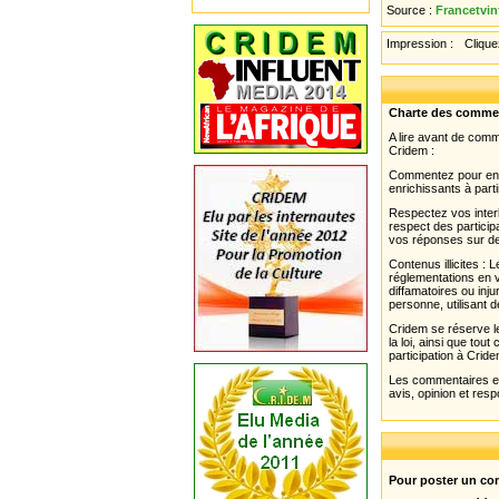
Source :
Francetvin
Impression :
Cliquez
Charte des comme
A lire avant de com
Cridem :
Commentez pour enri
enrichissants à parti
Respectez vos interl
respect des partici
vos réponses sur de
Contenus illicites :
réglementations en v
diffamatoires ou inju
personne, utilisant d
Cridem se réserve le
la loi, ainsi que to
participation à Cride
Les commentaires et 
avis, opinion et resp
Pour poster un com