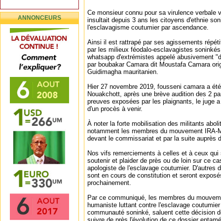
Ce monsieur connu pour sa virulence verbale 
ANNONCEURS
insultait depuis 3 ans les citoyens d'ethnie son
l'esclavagisme coutumier par ascendance.
Ainsi il est rattrapé par ses agissements répét
par les milieux féodalo-esclavagistes soninké
whatsapp d'extrémistes appelé abusivement "d
par boubakar Camara dit Moustafa Camara origi
Guidimagha mauritanien.
Hier 27 novembre 2019, fousseni camara a été 
Nouakchott, après une brève audition des 2 pa
preuves exposées par les plaignants, le juge 
d'un procès à venir.
À noter la forte mobilisation des militants abol
notamment les membres du mouvement IRA-M
devant le commissariat et par la suite auprès d
Nos vifs remerciements à celles et à ceux qui
soutenir et plaider de près ou de loin sur ce c
apologiste de l'esclavage coutumier. D'autres 
sont en cours de constitution et seront exposés
prochainement.
Par ce communiqué, les membres du mouvement
humaniste luttant contre l'esclavage coutumie
communauté soninké, saluent cette décision de
suivre de près l'évolution de ce dossier enta