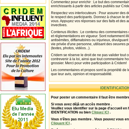
Commentez pour enrichir : Le but des commentair
enrichissants à partir des articles publiés sur Cri
Respectez vos interlocuteurs : Pour assurer des d
le respect des participants. Donnez à chacun le d
vous. Appuyez vos réponses sur des faits et des 
invectives.
Contenus illicites : Le contenu des commentaires n
et réglementations en vigueur. Sont notamment illi
antisémites, diffamatoires ou injurieux, divulguant
vie privée d'une personne, utilisant des oeuvres p
(textes, photos, vidéos...).
Cridem se réserve le droit de ne pas valider tout
contrevenir à la loi, ainsi que tout commentaire h
grossier. Merci pour votre participation à Cridem!
Les commentaires et propos sont la propriété de l
que leur avis, opinion et responsabilité.
IDENTIFICATIO
Pour poster un commentaire il faut être membre
Si vous avez déjà un accès membre .
Veuillez vous identifier sur la page d'accueil en 
IDENTIFICATION ou bien
Cliquez ICI
.
Vous n'êtes pas membre . Vous pouvez vous enr
Cliquant ICI
.