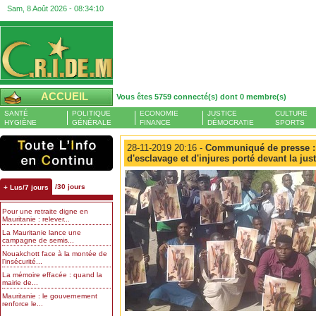
Sam, 8 Août 2026 -
08:34:11
ACCUEIL
Vous êtes 5759 connecté(s) dont 0 membre(s)
SANTÉ
POLITIQUE
ECONOMIE
JUSTICE
CULTURE
HYGIÈNE
GÉNÉRALE
FINANCE
DÉMOCRATIE
SPORTS
28-11-2019 20:16 -
Communiqué de presse : 
d'esclavage et d'injures porté devant la jus
/30 jours
+ Lus/7 jours
Pour une retraite digne en
Mauritanie : relever...
La Mauritanie lance une
campagne de semis...
Nouakchott face à la montée de
l’insécurité...
La mémoire effacée : quand la
mairie de...
Mauritanie : le gouvernement
renforce le...