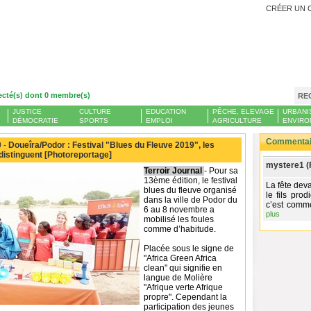
CRÉER UN 
ecté(s) dont 0 membre(s)
RE
JUSTICE
CULTURE
EDUCATION
PÊCHE, ELEVAGE
URBANI
DÉMOCRATIE
SPORTS
EMPLOI
AGRICULTURE
ENVIRO
Commentair
 -
Doueîra/Podor : Festival "Blues du Fleuve 2019", les
distinguent [Photoreportage]
mystere1 (
Terroir Journal
- Pour sa
13ème édition, le festival
La fête deva
blues du fleuve organisé
le fils pro
dans la ville de Podor du
c’est comme
6 au 8 novembre a
plus
mobilisé les foules
comme d’habitude.
Placée sous le signe de
"Africa Green Africa
clean" qui signifie en
langue de Molière
ʺAfrique verte Afrique
propreʺ. Cependant la
participation des jeunes