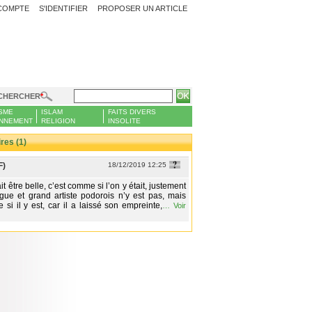
COMPTE
S'IDENTIFIER
PROPOSER UN ARTICLE
CHERCHER
SME
ISLAM
FAITS DIVERS
NNEMENT
RELIGION
INSOLITE
es (1)
F)
18/12/2019 12:25
it être belle, c’est comme si l’on y était, justement
digue et grand artiste podorois n’y est pas, mais
 si il y est, car il a laissé son empreinte,
…
Voir