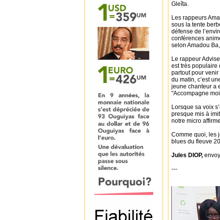
Gleîta.
Les rappeurs Amad
sous la tente berb
défense de l’envir
conférences animé
selon Amadou Ba, 
Le rappeur Advis
est très populaire
partout pour venir 
du matin, c’est un
jeune chanteur a 
"Accompagne moi 
Lorsque sa voix s’e
presque mis à imi
notre micro affirme
Comme quoi, les j
blues du fleuve 2
Jules DIOP,
envoyé
---