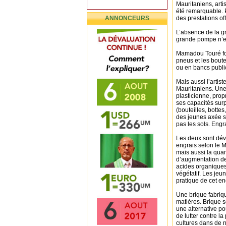
Mauritaniens, art
été remarquable. P
ANNONCEURS
des prestations of
L’absence de la 
grande pompe n’e
Mamadou Touré for
pneus et les boute
ou en bancs public
Mais aussi l’artis
Mauritaniens. Une 
plasticienne, propr
ses capacités sur
(bouteilles, botte
des jeunes axée s
pas les sols. En
Les deux sont dév
engrais selon le M
mais aussi la quan
d’augmentation d
acides organiques
végétatif. Les jeu
pratique de cet en
Une brique fabriqu
matières. Brique 
une alternative po
de lutter contre l
cultures dans de 