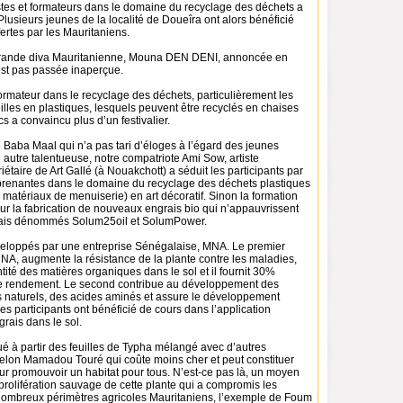
istes et formateurs dans le domaine du recyclage des déchets a
lusieurs jeunes de la localité de Doueîra ont alors bénéficié
fertes par les Mauritaniens.
grande diva Mauritanienne, Mouna DEN DENI, annoncée en
st pas passée inaperçue.
mateur dans le recyclage des déchets, particulièrement les
illes en plastiques, lesquels peuvent être recyclés en chaises
s a convaincu plus d’un festivalier.
te Baba Maal qui n’a pas tari d’éloges à l’égard des jeunes
autre talentueuse, notre compatriote Ami Sow, artiste
iétaire de Art Gallé (à Nouakchott) a séduit les participants par
prenantes dans le domaine du recyclage des déchets plastiques
s, matériaux de menuiserie) en art décoratif. Sinon la formation
ur la fabrication de nouveaux engrais bio qui n’appauvrissent
grais dénommés Solum25oil et SolumPower.
eloppés par une entreprise Sénégalaise, MNA. Le premier
NA, augmente la résistance de la plante contre les maladies,
tité des matières organiques dans le sol et il fournit 30%
e rendement. Le second contribue au développement des
 naturels, des acides aminés et assure le développement
nes participants ont bénéficié de cours dans l’application
grais dans le sol.
é à partir des feuilles de Typha mélangé avec d’autres
selon Mamadou Touré qui coûte moins cher et peut constituer
ur promouvoir un habitat pour tous. N’est-ce pas là, un moyen
a prolifération sauvage de cette plante qui a compromis les
nombreux périmètres agricoles Mauritaniens, l’exemple de Foum