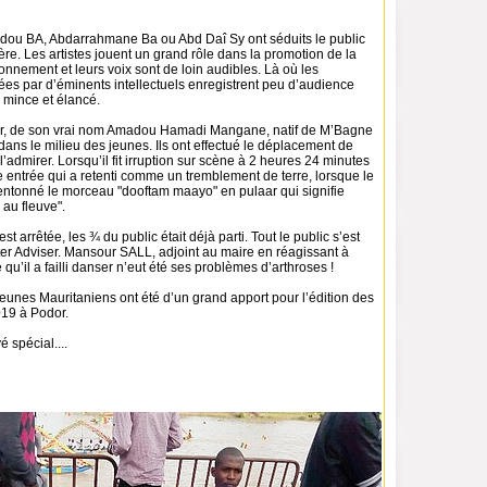
ou BA, Abdarrahmane Ba ou Abd Daî Sy ont séduits le public
ère. Les artistes jouent un grand rôle dans la promotion de la
onnement et leurs voix sont de loin audibles. Là où les
es par d’éminents intellectuels enregistrent peu d’audience
mince et élancé.
er, de son vrai nom Amadou Hamadi Mangane, natif de M’Bagne
 dans le milieu des jeunes. Ils ont effectué le déplacement de
l’admirer. Lorsqu’il fit irruption sur scène à 2 heures 24 minutes
e entrée qui a retenti comme un tremblement de terre, lorsque le
entonné le morceau "dooftam maayo" en pulaar qui signifie
au fleuve".
st arrêtée, les ¾ du public était déjà parti. Tout le public s’est
ter Adviser. Mansour SALL, adjoint au maire en réagissant à
 qu’il a failli danser n’eut été ses problèmes d’arthroses !
eunes Mauritaniens ont été d’un grand apport pour l’édition des
019 à Podor.
 spécial....