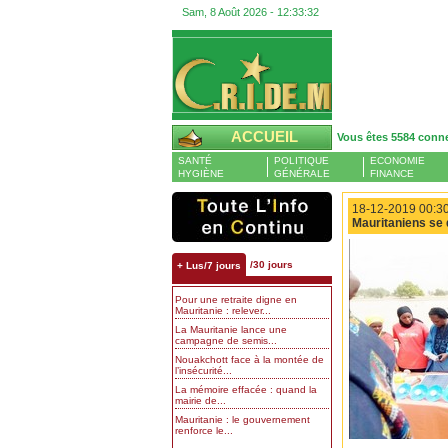
Sam, 8 Août 2026 -
12:33:34
ACCUEIL
Vous êtes 5584 conn
SANTÉ
POLITIQUE
ECONOMIE
HYGIÈNE
GÉNÉRALE
FINANCE
18-12-2019 00:30
Mauritaniens se 
/30 jours
+ Lus/7 jours
Pour une retraite digne en
Mauritanie : relever...
La Mauritanie lance une
campagne de semis...
Nouakchott face à la montée de
l’insécurité...
La mémoire effacée : quand la
mairie de...
Mauritanie : le gouvernement
renforce le...