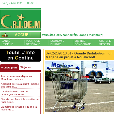
Ven, 7 Août 2026 -
08:53:19
ACCUEIL
Vous êtes 5086 connecté(s) dont 1 membre(s)
SANTÉ
POLITIQUE
ECONOMIE
JUSTICE
CULTURE
HYGIÈNE
GÉNÉRALE
FINANCE
DÉMOCRATIE
SPORTS
07-02-2020 13:51 -
Grande Distribution : un
Marjane en projet à Nouakchott
/30 jours
+ Lus/7 jours
Pour une retraite digne en
Mauritanie : relever...
Aéroport de Nouakchott : baisse
des tarifs du...
La Mauritanie lance une
campagne de semis...
Nouakchott face à la montée de
l’insécurité...
La mémoire effacée : quand la
mairie de...