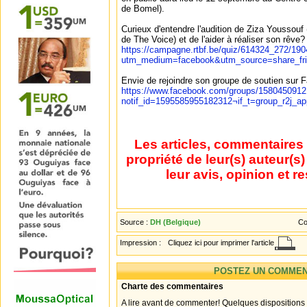
de Bomel).
Curieux d'entendre l'audition de Ziza Youssouf
de The Voice) et de l'aider à réaliser son rêve?
https://campagne.rtbf.be/quiz/614324_272/19
utm_medium=facebook&utm_source=share_
Envie de rejoindre son groupe de soutien sur
https://www.facebook.com/groups/158045091
notif_id=1595585955182312¬if_t=group_r2j_ap
Les articles, commentaires 
propriété de leur(s) auteur(s
leur avis, opinion et r
Source :
DH (Belgique)
Co
Impression :
Cliquez ici pour imprimer l'article
POSTEZ UN COMMEN
Charte des commentaires
A lire avant de commenter! Quelques dispositions