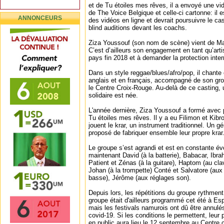
et de Tu étoiles mes rêves, il a envoyé une vid
de The Voice Belgique et celle-ci cartonne: il 
ANNONCEURS
des vidéos en ligne et devrait poursuivre le c
blind auditions devant les coachs.
Ziza Youssouf (son nom de scène) vient de Maur
C’est d’ailleurs son engagement en tant qu’artis
pays fin 2018 et à demander la protection inter
Dans un style reggae/blues/afro/pop, il chante 
anglais et en français, accompagné de son gr
le Centre Croix-Rouge. Au-delà de ce casting, un
solidaire est née.
L'année dernière, Ziza Youssouf a formé avec 
Tu étoiles mes rêves. Il y a eu Filimon et Kib
jouent le krar, un instrument traditionnel. Un g
proposé de fabriquer ensemble leur propre krar
Le groupe s’est agrandi et est en constante év
maintenant David (à la batterie), Babacar, Ibra
Patient et Zénas (à la guitare), Haptom (au cla
Johan (à la trompette) Conté et Salvatore (aux p
basse), Jérôme (aux réglages son).
Depuis lors, les répétitions du groupe rythment
groupe était d'ailleurs programmé cet été à Es
mais les festivals namurois ont dû être annulés
covid-19. Si les conditions le permettent, leur
en public aura lieu le 12 septembre au Centre 