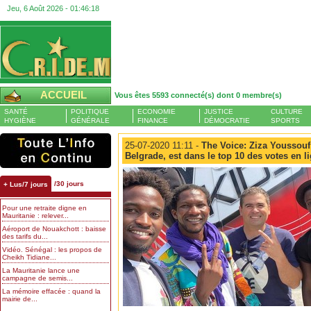
Jeu, 6 Août 2026 -
01:46:19
ACCUEIL
Vous êtes 5593 connecté(s) dont 0 membre(s)
SANTÉ
POLITIQUE
ECONOMIE
JUSTICE
CULTURE
HYGIÈNE
GÉNÉRALE
FINANCE
DÉMOCRATIE
SPORTS
25-07-2020 11:11 -
The Voice: Ziza Youssouf,
Belgrade, est dans le top 10 des votes en l
/30 jours
+ Lus/7 jours
Pour une retraite digne en
Mauritanie : relever...
Aéroport de Nouakchott : baisse
des tarifs du...
Vidéo. Sénégal : les propos de
Cheikh Tidiane...
La Mauritanie lance une
campagne de semis...
La mémoire effacée : quand la
mairie de...