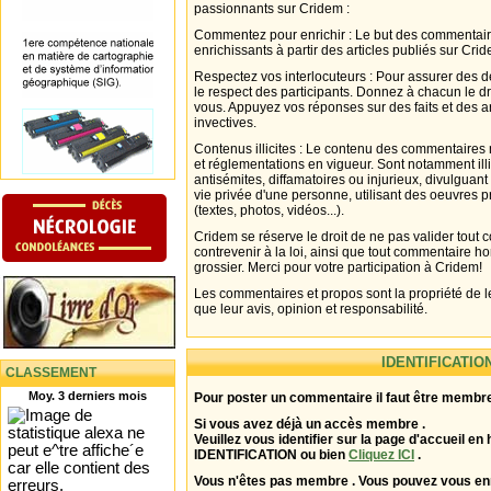
passionnants sur Cridem :
Commentez pour enrichir : Le but des commentair
enrichissants à partir des articles publiés sur Cri
Respectez vos interlocuteurs : Pour assurer des d
le respect des participants. Donnez à chacun le d
vous. Appuyez vos réponses sur des faits et des 
invectives.
Contenus illicites : Le contenu des commentaires n
et réglementations en vigueur. Sont notamment illi
antisémites, diffamatoires ou injurieux, divulguant
vie privée d'une personne, utilisant des oeuvres p
(textes, photos, vidéos...).
Cridem se réserve le droit de ne pas valider tout
contrevenir à la loi, ainsi que tout commentaire h
grossier. Merci pour votre participation à Cridem!
Les commentaires et propos sont la propriété de l
que leur avis, opinion et responsabilité.
IDENTIFICATIO
CLASSEMENT
Moy. 3 derniers mois
Pour poster un commentaire il faut être membre
Si vous avez déjà un accès membre .
Veuillez vous identifier sur la page d'accueil en 
IDENTIFICATION ou bien
Cliquez ICI
.
Vous n'êtes pas membre . Vous pouvez vous enr