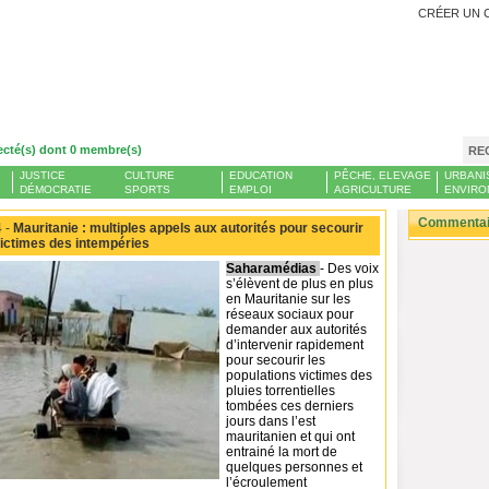
CRÉER UN 
ecté(s) dont 0 membre(s)
RE
JUSTICE
CULTURE
EDUCATION
PÊCHE, ELEVAGE
URBANI
DÉMOCRATIE
SPORTS
EMPLOI
AGRICULTURE
ENVIRO
Commentair
 -
Mauritanie : multiples appels aux autorités pour secourir
victimes des intempéries
Saharamédias
- Des voix
s’élèvent de plus en plus
en Mauritanie sur les
réseaux sociaux pour
demander aux autorités
d’intervenir rapidement
pour secourir les
populations victimes des
pluies torrentielles
tombées ces derniers
jours dans l’est
mauritanien et qui ont
entrainé la mort de
quelques personnes et
l’écroulement