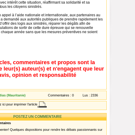
 avec intérêt cette situation, réaffirmant sa solidarité et sa
us les citoyens sinistrés.
appel à l’aide nationale et internationale, aux partenaires au
a demandé aux autorités publiques de prendre rapidement les
ffrir des logis aux sinistrés, réparer les dégâts afin de
lations de sortir de cette dure épreuve qui se renouvelle
chaque année sans que les mesures préventives ne soient
icles, commentaires et propos sont la
e leur(s) auteur(s) et n'engagent que leur
avis, opinion et responsabilité
ias (Mauritanie)
Commentaires :
0
Lus :
2336
 ici pour imprimer l'article
POSTEZ UN COMMENTAIRE
ntaires
menter! Quelques dispositions pour rendre les débats passionnants sur