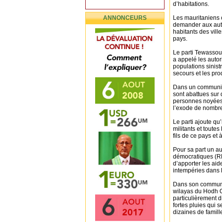
d’habitations.
ANNONCEURS
Les mauritaniens 
demander aux auto
habitants des vil
pays.
Le parti Tewassoul
a appelé les autor
populations sinist
secours et les pro
Dans un communiqu
sont abattues sur 
personnes noyées 
l’exode de nombre
Le parti ajoute qu’
militants et toute
fils de ce pays et
Pour sa part un au
démocratiques (RF
d’apporter les aid
intempéries dans 
Dans son communiq
wilayas du Hodh C
particulièrement di
fortes pluies qui s
dizaines de famill