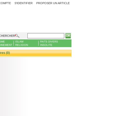
COMPTE
S'IDENTIFIER
PROPOSER UN ARTICLE
CHERCHER
SME
ISLAM
FAITS DIVERS
NNEMENT
RELIGION
INSOLITE
es (0)