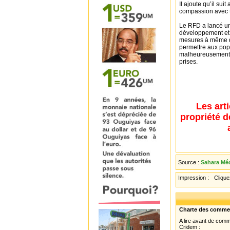
Il ajoute qu’il suit
compassion avec to
Le RFD a lancé un 
développement et 
mesures à même d’o
permettre aux popu
malheureusement 
prises.
Les art
propriété d
Source :
Sahara Méd
Impression :
Cliquez
Charte des comme
A lire avant de com
Cridem :