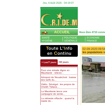
Jeu, 6 Août 2026 -
04:19:08
ACCUEIL
Vous êtes 4710 conn
SANTÉ
POLITIQUE
ECONOMIE
HYGIÈNE
GÉNÉRALE
FINANCE
02-09-2020 09:54
les populations 
/30 jours
+ Lus/7 jours
Pour une retraite digne en
Mauritanie : relever...
Aéroport de Nouakchott : baisse
des tarifs du...
Vidéo. Sénégal : les propos de
Cheikh Tidiane...
La Mauritanie lance une
campagne de semis...
La mémoire effacée : quand la
mairie de...