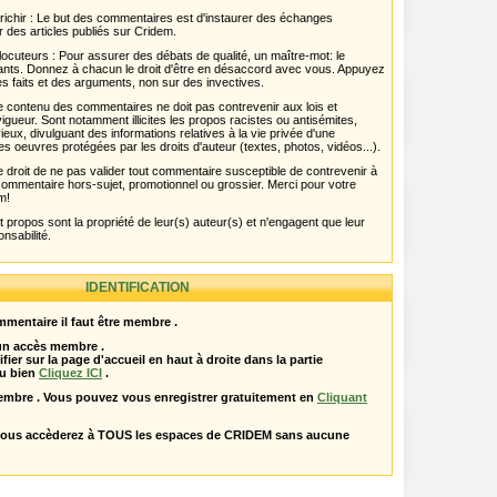
chir : Le but des commentaires est d'instaurer des échanges
r des articles publiés sur Cridem.
ocuteurs : Pour assurer des débats de qualité, un maître-mot: le
pants. Donnez à chacun le droit d'être en désaccord avec vous. Appuyez
s faits et des arguments, non sur des invectives.
 Le contenu des commentaires ne doit pas contrevenir aux lois et
igueur. Sont notamment illicites les propos racistes ou antisémites,
rieux, divulguant des informations relatives à la vie privée d'une
es oeuvres protégées par les droits d'auteur (textes, photos, vidéos...).
 droit de ne pas valider tout commentaire susceptible de contrevenir à
ut commentaire hors-sujet, promotionnel ou grossier. Merci pour votre
m!
propos sont la propriété de leur(s) auteur(s) et n'engagent que leur
onsabilité.
IDENTIFICATION
mentaire il faut être membre .
 un accès membre .
ifier sur la page d'accueil en haut à droite dans la partie
u bien
Cliquez ICI
.
embre . Vous pouvez vous enregistrer gratuitement en
Cliquant
vous accèderez à TOUS les espaces de CRIDEM sans aucune