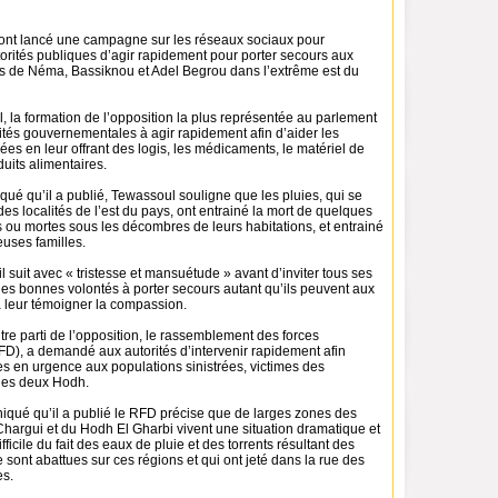
ont lancé une campagne sur les réseaux sociaux pour
rités publiques d’agir rapidement pour porter secours aux
les de Néma, Bassiknou et Adel Begrou dans l’extrême est du
, la formation de l’opposition la plus représentée au parlement
ités gouvernementales à agir rapidement afin d’aider les
rées en leur offrant des logis, les médicaments, le matériel de
duits alimentaires.
é qu’il a publié, Tewassoul souligne que les pluies, qui se
des localités de l’est du pays, ont entrainé la mort de quelques
ou mortes sous les décombres de leurs habitations, et entrainé
uses familles.
il suit avec « tristesse et mansuétude » avant d’inviter tous ses
s les bonnes volontés à porter secours autant qu’ils peuvent aux
 à leur témoigner la compassion.
tre parti de l’opposition, le rassemblement des forces
D), a demandé aux autorités d’intervenir rapidement afin
es en urgence aux populations sinistrées, victimes des
les deux Hodh.
ué qu’il a publié le RFD précise que de larges zones des
hargui et du Hodh El Gharbi vivent une situation dramatique et
fficile du fait des eaux de pluie et des torrents résultant des
e sont abattues sur ces régions et qui ont jeté dans la rue des
es.