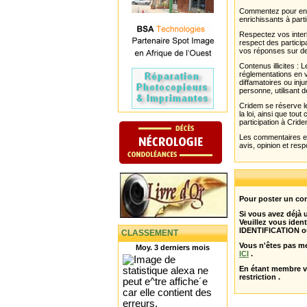
Commentez pour enri
enrichissants à parti
Respectez vos interl
respect des partici
vos réponses sur de
Contenus illicites :
réglementations en v
diffamatoires ou inju
personne, utilisant d
Cridem se réserve le
la loi, ainsi que to
participation à Cride
Les commentaires et 
avis, opinion et resp
Pour poster un com
Si vous avez déjà
Veuillez vous ident
IDENTIFICATION o
CLASSEMENT
Vous n'êtes pas m
Moy. 3 derniers mois
ICI
.
En étant membre 
restriction .