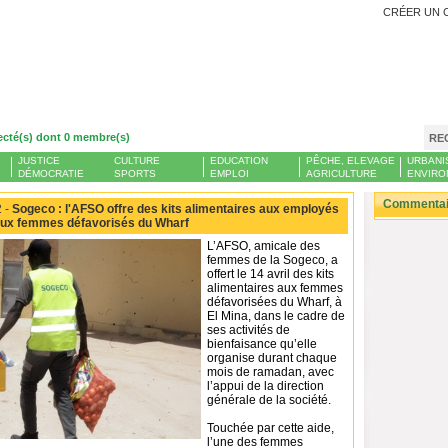
CRÉER UN 
ecté(s) dont 0 membre(s)
RE
JUSTICE
CULTURE
EDUCATION
PÊCHE, ELEVAGE
URBANI
DÉMOCRATIE
SPORTS
EMPLOI
AGRICULTURE
ENVIRO
Commentair
 -
Sogeco : l'AFSO offre des kits alimentaires aux employés
 aux femmes défavorisés du Wharf
L’AFSO, amicale des
femmes de la Sogeco, a
offert le 14 avril des kits
alimentaires aux femmes
défavorisées du Wharf, à
El Mina, dans le cadre de
ses activités de
bienfaisance qu’elle
organise durant chaque
mois de ramadan, avec
l’appui de la direction
générale de la société.
Touchée par cette aide,
l’une des femmes