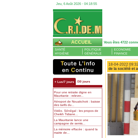
Jeu, 6 Août 2026 -
04:18:56
ACCUEIL
Vous êtes 4722 conn
SANTÉ
POLITIQUE
ECONOMIE
HYGIÈNE
GÉNÉRALE
FINANCE
18-04-2022 09:32
de la société et
/30 jours
+ Lus/7 jours
Pour une retraite digne en
Mauritanie : relever...
Aéroport de Nouakchott : baisse
des tarifs du...
Vidéo. Sénégal : les propos de
Cheikh Tidiane...
La Mauritanie lance une
campagne de semis...
La mémoire effacée : quand la
mairie de...