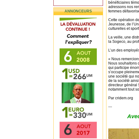
bénéficiaires tém
adressons nos rem
ANNONCEURS
femmes défavorisée
Cette opération de
Jeunesse, de l’Uni
culturelles et spor
La veille, une dist
la Sogeco, au prof
L’un des employés
« Nous remercions
Nous souhaitons q
qui participe éno
s’occupe pleineme
une société qui nou
de la société ains
directeur général
notamment tout s
Par cridem.org
---
Avec