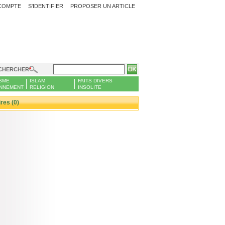
COMPTE
S'IDENTIFIER
PROPOSER UN ARTICLE
CHERCHER
SME
ISLAM
FAITS DIVERS
NNEMENT
RELIGION
INSOLITE
es (0)