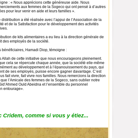
oigne : « Nous apprécions cette généreuse aide. Nous
erciements aux femmes de la Sogeco qui ont pensé à d’autres
s pour leur venir en aide et leurs familles ».
 distribution a été réalisée avec l’appui de l’Association de la
té et de la Satisfaction pour le développement des activités
tives.
ribution de kits alimentaires a eu lieu à la direction générale de
it des employés de la société.
 bénéficiaires, Hamadi Diop, témoigne :
 Allah de cette initiative que nous encourageons pleinement.
ue cela se répercute chaque année, que la société elle-même
rmément au développement et à l’épanouissement du pays, qui
nt de ses employés, puisse encore gagner davantage. C’est
s fait vivre, fait vivre nos familles. Nous remercions la direction
i que l’Amicale des femmes de la Sogeco, sans oublier notre
 Sid’Ahmed Ould Abeidna et l’ensemble du personnel
on entourage».
 Cridem, comme si vous y étiez...