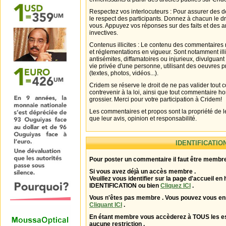
Respectez vos interlocuteurs : Pour assurer des d
le respect des participants. Donnez à chacun le d
vous. Appuyez vos réponses sur des faits et des 
invectives.
Contenus illicites : Le contenu des commentaires n
et réglementations en vigueur. Sont notamment illi
antisémites, diffamatoires ou injurieux, divulguant
vie privée d'une personne, utilisant des oeuvres p
(textes, photos, vidéos...).
Cridem se réserve le droit de ne pas valider tout
contrevenir à la loi, ainsi que tout commentaire h
grossier. Merci pour votre participation à Cridem!
Les commentaires et propos sont la propriété de l
que leur avis, opinion et responsabilité.
IDENTIFICATIO
Pour poster un commentaire il faut être membre
Si vous avez déjà un accès membre .
Veuillez vous identifier sur la page d'accueil en 
IDENTIFICATION ou bien
Cliquez ICI
.
Vous n'êtes pas membre . Vous pouvez vous enr
Cliquant ICI
.
En étant membre vous accèderez à TOUS les 
aucune restriction .