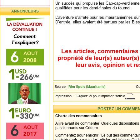
Un succès qui propulse les Cap-cap-verdiennes
qualifiées pour les demi-finales du tournoi.
ANNONCEURS
L’aventure s’arrête pour les mauritaniennes su
D’entrée, elles avaient été battues par les Bis
Les articles, commentaires 
propriété de leur(s) auteur(s
leur avis, opinion et r
Source :
Rim Sport (Mauritanie)
Co
Impression :
Cliquez ici pour imprimer l'article
POSTEZ UN COMMEN
Charte des commentaires
A lire avant de commenter! Quelques dispositions
passionnants sur Cridem :
Commentez pour enrichir : Le but des commentair
enrichissants à partir des articles publiés sur Cri