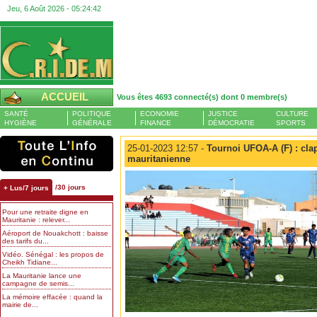
Jeu, 6 Août 2026 -
05:24:43
ACCUEIL
Vous êtes 4693 connecté(s) dont 0 membre(s)
SANTÉ
POLITIQUE
ECONOMIE
JUSTICE
CULTURE
HYGIÈNE
GÉNÉRALE
FINANCE
DÉMOCRATIE
SPORTS
25-01-2023 12:57 -
Tournoi UFOA-A (F) : clap
mauritanienne
/30 jours
+ Lus/7 jours
Pour une retraite digne en
Mauritanie : relever...
Aéroport de Nouakchott : baisse
des tarifs du...
Vidéo. Sénégal : les propos de
Cheikh Tidiane...
La Mauritanie lance une
campagne de semis...
La mémoire effacée : quand la
mairie de...