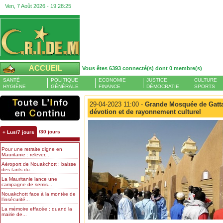
Ven, 7 Août 2026 -
19:28:26
ACCUEIL
Vous êtes 6393 connecté(s) dont 0 membre(s)
SANTÉ
POLITIQUE
ECONOMIE
JUSTICE
CULTURE
HYGIÈNE
GÉNÉRALE
FINANCE
DÉMOCRATIE
SPORTS
29-04-2023 11:00 -
Grande Mosquée de Gatta
dévotion et de rayonnement culturel
/30 jours
+ Lus/7 jours
Pour une retraite digne en
Mauritanie : relever...
Aéroport de Nouakchott : baisse
des tarifs du...
La Mauritanie lance une
campagne de semis...
Nouakchott face à la montée de
l’insécurité...
La mémoire effacée : quand la
mairie de...