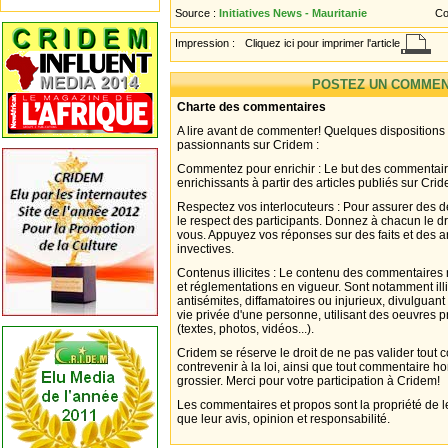
Source :
Initiatives News - Mauritanie
Co
Impression :
Cliquez ici pour imprimer l'article
POSTEZ UN COMMEN
Charte des commentaires
A lire avant de commenter! Quelques dispositions
passionnants sur Cridem :
Commentez pour enrichir : Le but des commentair
enrichissants à partir des articles publiés sur Cri
Respectez vos interlocuteurs : Pour assurer des d
le respect des participants. Donnez à chacun le d
vous. Appuyez vos réponses sur des faits et des 
invectives.
Contenus illicites : Le contenu des commentaires n
et réglementations en vigueur. Sont notamment illi
antisémites, diffamatoires ou injurieux, divulguant
vie privée d'une personne, utilisant des oeuvres p
(textes, photos, vidéos...).
Cridem se réserve le droit de ne pas valider tout
contrevenir à la loi, ainsi que tout commentaire h
grossier. Merci pour votre participation à Cridem!
Les commentaires et propos sont la propriété de l
que leur avis, opinion et responsabilité.