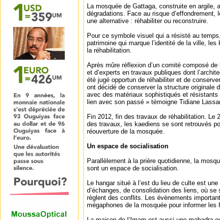
La mosquée de Gattaga, construite en argile, a
dégradations. Face au risque d’effondrement, l
une alternative : réhabiliter ou reconstruire.
Pour ce symbole visuel qui a résisté au temps
patrimoine qui marque l’identité de la ville, le
la réhabilitation.
Après mûre réflexion d’un comité composé de le
et d’experts en travaux publiques dont l’archit
été jugé opportun de réhabiliter et de conserv
ont décidé de conserver la structure originale 
avec des matériaux sophistiqués et résistants 
lien avec son passé » témoigne Tidiane Lassan
Fin 2012, fin des travaux de réhabilitation. Le
des travaux, les kaediens se sont retrouvés p
réouverture de la mosquée.
Un espace de socialisation
Parallèlement à la prière quotidienne, la mos
sont un espace de socialisation.
Le hangar situé à l’est du lieu de culte est une 
d’échanges, de consolidation des liens, où se 
règlent des conflits. Les évènements importa
mégaphones de la mosquée pour informer les ha
La maison de l’Imam est aussi une mahadra ou