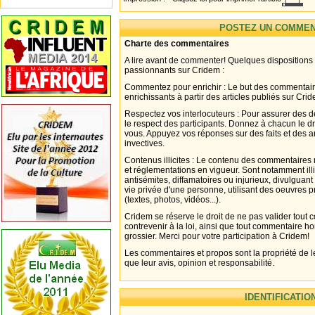
POSTEZ UN COMMEN
Charte des commentaires
A lire avant de commenter! Quelques dispositions
passionnants sur Cridem :
Commentez pour enrichir : Le but des commentair
enrichissants à partir des articles publiés sur Cri
Respectez vos interlocuteurs : Pour assurer des d
le respect des participants. Donnez à chacun le d
vous. Appuyez vos réponses sur des faits et des 
invectives.
Contenus illicites : Le contenu des commentaires n
et réglementations en vigueur. Sont notamment illi
antisémites, diffamatoires ou injurieux, divulguant
vie privée d'une personne, utilisant des oeuvres p
(textes, photos, vidéos...).
Cridem se réserve le droit de ne pas valider tout
contrevenir à la loi, ainsi que tout commentaire h
grossier. Merci pour votre participation à Cridem!
Les commentaires et propos sont la propriété de l
que leur avis, opinion et responsabilité.
IDENTIFICATIO