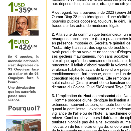
aux dépens d’un justiciable, étranger ou citoy
A cet égard, les « bavures » de 2023 (Souvi Jib
Oumar Diop 28 mai) témoignent d’une réalité str
pouvoirs publics opposent, toujours, le déni, l’
fraude sur les actes de médecine légale.
2.
A la suite du communiqué tendancieux, un mili
résurgence abolitionniste (Ira) a pu approcher
en présence imposée du Secrétaire général de 
Youba Siby trahissait des signes de trouble et n
avait perdu de sa verve et ne tarissait d’élog
ses geôliers mauritaniens, non sans accabler l
s’explique, après des semaines d’insistance, le r
rencontrer. Il fallait d’abord ramollir la volonté 
virulence habituelle avant de la rendre « prése
conditionnement, fort connue, constitue l’un 
coercition légale en Mauritanie. Elle remonte à 
salut national (Cmsn) avant de se banaliser dur
dictature du Colonel Ould Sid’Ahmed Taya (19
3.
L’implication du Haut-commissariat des Nati
l’Homme procède d’une identique inclination à 
extérieurs, souvent acteurs, en toute bonne foi,
quand la gentillesse, l’exotisme et les cadeaux
vigilance de l’allié ou de l’hôte, la machinerie 
relève. Combien de visiteurs bilatéraux, de di
touristes n’ont-ils pas été ainsi exposés au men
l’occasion de les mettre en garde, encore une 
de la tromperie ne cessera de leur servir le réc