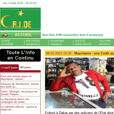
Jeu, 6 Août 2026 -
05:30:09
ACCUEIL
Vous êtes 4788 connecté(s) dont 0 membre(s)
SANTÉ
POLITIQUE
ECONOMIE
JUSTICE
CULTURE
HYGIÈNE
GÉNÉRALE
FINANCE
DÉMOCRATIE
SPORTS
08-10-2023 15:20 -
Mauritanie : une Cndh au s
/30 jours
+ Lus/7 jours
Pour une retraite digne en
Mauritanie : relever...
Aéroport de Nouakchott : baisse
des tarifs du...
Vidéo. Sénégal : les propos de
Cheikh Tidiane...
La Mauritanie lance une
campagne de semis...
La mémoire effacée : quand la
mairie de...
Enlevé à Dakar par des policiers de l’Etat dont i