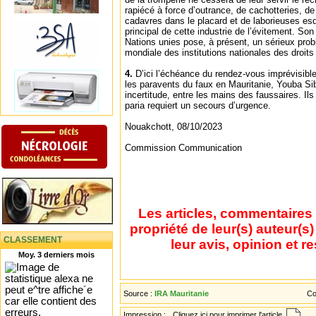
rapiécé à force d’outrance, de cachotteries, de
cadavres dans le placard et de laborieuses esq
principal de cette industrie de l’évitement. So
Nations unies pose, à présent, un sérieux probl
mondiale des institutions nationales des droit
4.
D’ici l’échéance du rendez-vous imprévisible 
les paravents du faux en Mauritanie, Youba Sib
incertitude, entre les mains des faussaires. Ils
paria requiert un secours d’urgence.
Nouakchott, 08/10/2023
Commission Communication
Les articles, commentaires 
propriété de leur(s) auteur(s
CLASSEMENT
leur avis, opinion et r
Moy. 3 derniers mois
Source :
IRA Mauritanie
Co
Impression :
Cliquez ici pour imprimer l'article