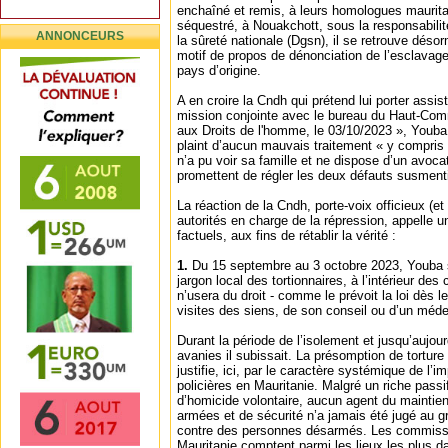
enchaîné et remis, à leurs homologues maurita
séquestré, à Nouakchott, sous la responsabilit
ANNONCEURS
la sûreté nationale (Dgsn), il se retrouve désor
motif de propos de dénonciation de l’esclavag
pays d’origine.
A en croire la Cndh qui prétend lui porter assis
mission conjointe avec le bureau du Haut-Com
aux Droits de l'homme, le 03/10/2023 », Youba
plaint d’aucun mauvais traitement « y compris 
n’a pu voir sa famille et ne dispose d’un avoca
promettent de régler les deux défauts susment
La réaction de la Cndh, porte-voix officieux (et 
autorités en charge de la répression, appelle 
factuels, aux fins de rétablir la vérité :
1.
Du 15 septembre au 3 octobre 2023, Youba s
jargon local des tortionnaires, à l’intérieur des 
n’usera du droit - comme le prévoit la loi dès l
visites des siens, de son conseil ou d’un méde
Durant la période de l’isolement et jusqu’aujour
avanies il subissait. La présomption de tortur
justifie, ici, par le caractère systémique de l’
policières en Mauritanie. Malgré un riche passif
d’homicide volontaire, aucun agent du maintien 
armées et de sécurité n’a jamais été jugé au 
contre des personnes désarmés. Les commissar
Mauritanie comptent parmi les lieux les plus d