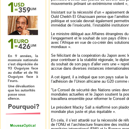
mouvements prônant un extrémisme violent », a
Insistant sur la nécessité d’un « apaisement d
Ould Cheikh El Ghazouani pense que l’amélior
politique et sociale devrait également permettre 
immédiat de l’insécurité, l’instabilité institutionn
Le ministre délégué aux Affaires étrangères du 
l’engagement et le souhait de son pays d’être u
avec l’Afrique en vue de co-créér des solutions
mondiaux ».
Se félicitant de la coopération du Japon avec l
pour contribuer à la stabilité régionale, le dipl
du souhait de son pays d’aller vers une « repré
accrue dans diverses instances internationales
A cet égard, il a indiqué que son pays salue la
l’adhésion de l’Union africaine au G20 comm
"Le Conseil de sécurité des Nations unies devrai
mondiales actuelles et le Japon soutient la po
travaillera ensemble pour réformer le Conseil de 
Le président Macky Sall a réaffirmé son plaid
mondiale plus juste et plus équitable ».
En cela, il s’est attardé sur la nécessité de ré
de l’ONU et l’architecture financière des inst
monétaire international (FMI) et la Banque mon