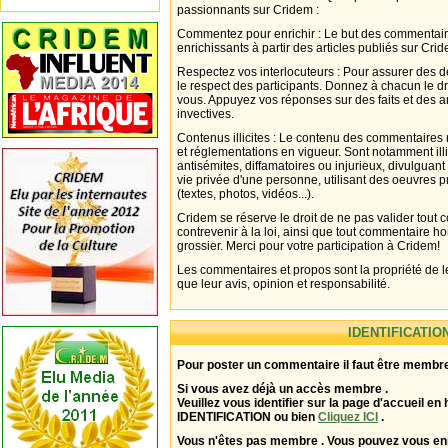
passionnants sur Cridem :
Commentez pour enrichir : Le but des commentair
enrichissants à partir des articles publiés sur Cri
Respectez vos interlocuteurs : Pour assurer des d
le respect des participants. Donnez à chacun le d
vous. Appuyez vos réponses sur des faits et des 
invectives.
Contenus illicites : Le contenu des commentaires n
et réglementations en vigueur. Sont notamment illi
antisémites, diffamatoires ou injurieux, divulguant
vie privée d'une personne, utilisant des oeuvres p
(textes, photos, vidéos...).
Cridem se réserve le droit de ne pas valider tout
contrevenir à la loi, ainsi que tout commentaire h
grossier. Merci pour votre participation à Cridem!
Les commentaires et propos sont la propriété de l
que leur avis, opinion et responsabilité.
IDENTIFICATIO
Pour poster un commentaire il faut être membre
Si vous avez déjà un accès membre .
Veuillez vous identifier sur la page d'accueil en 
IDENTIFICATION ou bien
Cliquez ICI
.
Vous n'êtes pas membre . Vous pouvez vous enr