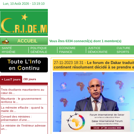
Lun, 10 Août 2026 -
13:19:10
ACCUEIL
Vous êtes 6334 connecté(s) dont 1 membre(s)
SANTÉ
POLITIQUE
ECONOMIE
JUSTICE
CULTURE
HYGIÈNE
GÉNÉRALE
FINANCE
DÉMOCRATIE
SPORTS
27-11-2023 18:31 -
Le forum de Dakar tradui
continent résolument décidé à se prendre 
/30 jours
+ Lus/7 jours
Trois étudiants mauritaniens au
cœur de...
Mauritanie : le gouvernement
renforce le...
La mémoire effacée : quand la
mairie de...
Conseil des ministres :
présentation d’une...
Le ministre de l’Intérieur adresse
un...