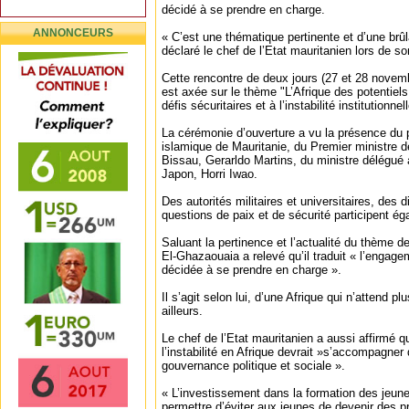
décidé à se prendre en charge.
ANNONCEURS
« C’est une thématique pertinente et d’une brû
déclaré le chef de l’Etat mauritanien lors de s
Cette rencontre de deux jours (27 et 28 novem
est axée sur le thème "L’Afrique des potentiels
défis sécuritaires et à l’instabilité institutionnell
La cérémonie d’ouverture a vu la présence du 
islamique de Mauritanie, du Premier ministre 
Bissau, Gerarldo Martins, du ministre délégué 
Japon, Horri Iwao.
Des autorités militaires et universitaires, des 
questions de paix et de sécurité participent é
Saluant la pertinence et l’actualité du thème
El-Ghazaouaia a relevé qu’il traduit « l’engag
décidée à se prendre en charge ».
Il s’agit selon lui, d’une Afrique qui n’attend p
ailleurs.
Le chef de l’Etat mauritanien a aussi affirmé que
l’instabilité en Afrique devrait »s’accompagner 
gouvernance politique et sociale ».
« L’investissement dans la formation des jeune
permettre d’éviter aux jeunes de devenir des pr