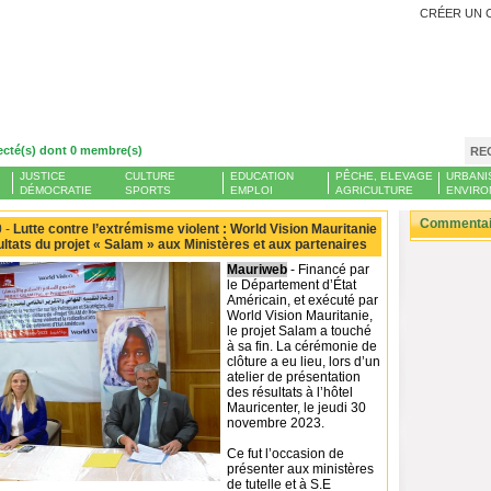
CRÉER UN 
ecté(s) dont 0 membre(s)
RE
JUSTICE
CULTURE
EDUCATION
PÊCHE, ELEVAGE
URBANI
DÉMOCRATIE
SPORTS
EMPLOI
AGRICULTURE
ENVIRO
Commentair
 -
Lutte contre l’extrémisme violent : World Vision Mauritanie
ultats du projet « Salam » aux Ministères et aux partenaires
Mauriweb
- Financé par
le Département d’État
Américain, et exécuté par
World Vision Mauritanie,
le projet Salam a touché
à sa fin. La cérémonie de
clôture a eu lieu, lors d’un
atelier de présentation
des résultats à l’hôtel
Mauricenter, le jeudi 30
novembre 2023.
Ce fut l’occasion de
présenter aux ministères
de tutelle et à S.E