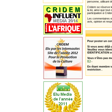
personne, utilisant d
Cridem se réserve le
la loi, ainsi que to
participation à Cride
Les commentaires et 
avis, opinion et resp
Pour poster un com
Si vous avez déjà
Veuillez vous ident
IDENTIFICATION o
Vous n'êtes pas m
ICI
.
En étant membre 
restriction .