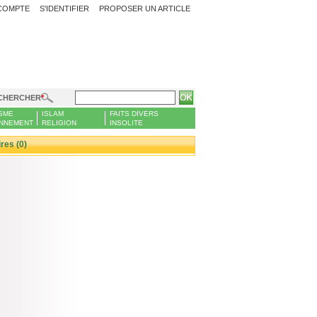
COMPTE
S'IDENTIFIER
PROPOSER UN ARTICLE
CHERCHER
SME
ISLAM
FAITS DIVERS
NNEMENT
RELIGION
INSOLITE
es (0)