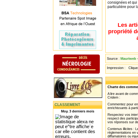
consignées et qui 
particulière pour 
Les art
propriété d
Source :
Mauriweb -
Impression :
Cliquez
Charte des comme
A lire avant de com
Cridem :
Commentez pour enri
CLASSEMENT
enrichissants à parti
Moy. 3 derniers mois
Respectez vos interl
respect des partici
vos réponses sur de
Contenus illicites :
réglementations en v
diffamatoires ou inju