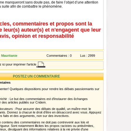
ne manqueront sans doute pas, de faire l’objet d’une attention
la suite afin de combattre le phénomène.
icles, commentaires et propos sont la
e leur(s) auteur(s) et n'engagent que leur
avis, opinion et responsabilité
 Mauritanie
Commentaires :
0
Lus :
2999
 ici pour imprimer l'article
POSTEZ UN COMMENTAIRE
ntaires
menter! Quelques dispositions pour rendre les débats passionnants sur
chir : Le but des commentaires est d'instaurer des échanges
r des articles publiés sur Cridem.
ocuteurs : Pour assurer des débats de qualité, un maître-mot: le
pants. Donnez à chacun le droit d'être en désaccord avec vous. Appuyez
s faits et des arguments, non sur des invectives.
 Le contenu des commentaires ne doit pas contrevenir aux lois et
igueur. Sont notamment illicites les propos racistes ou antisémites,
rieux, divulguant des informations relatives à la vie privée d'une