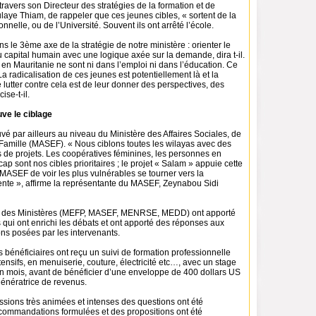
travers son Directeur des stratégies de la formation et de
laye Thiam, de rappeler que ces jeunes cibles, « sortent de la
nnelle, ou de l’Université. Souvent ils ont arrêté l’école.
ns le 3ème axe de la stratégie de notre ministère : orienter le
capital humain avec une logique axée sur la demande, dira t-il.
en Mauritanie ne sont ni dans l’emploi ni dans l’éducation. Ce
 La radicalisation de ces jeunes est potentiellement là et la
 lutter contre cela est de leur donner des perspectives, des
ise-t-il.
e le ciblage
é par ailleurs au niveau du Ministère des Affaires Sociales, de
 Famille (MASEF). « Nous ciblons toutes les wilayas avec des
s de projets. Les coopératives féminines, les personnes en
cap sont nos cibles prioritaires ; le projet « Salam » appuie cette
MASEF de voir les plus vulnérables se tourner vers la
lente », affirme la représentante du MASEF, Zeynabou Sidi
s des Ministères (MEFP, MASEF, MENRSE, MEDD) ont apporté
s qui ont enrichi les débats et ont apporté des réponses aux
ons posées par les intervenants.
s bénéficiaires ont reçu un suivi de formation professionnelle
ensifs, en menuiserie, couture, électricité etc…, avec un stage
un mois, avant de bénéficier d’une enveloppe de 400 dollars US
génératrice de revenus.
ssions très animées et intenses des questions ont été
commandations formulées et des propositions ont été