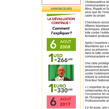
l’Ambassadrice des
communautaire au
ANNONCEURS
Mina, Riyadh et Se
ainsi que de l’ins
cadre du projet.
Chercheurs sociol
Affaires Islamiqu
techniques, étaien
lutte contre l’extr
formation professio
Après l’ouverture o
Mauritanie qui a s
pour sa présence à
dans la lutte contr
communautaire en 
Une cible privilé
renforcement des 
peuvent et doivent
contre l’extrémism
réduire la vulnéra
Directeur National
« L’expertise du g
composantes du pr
l’occurrence les s
de l’Enseignement 
Professionnelle ai
Ce fut aussi, une 