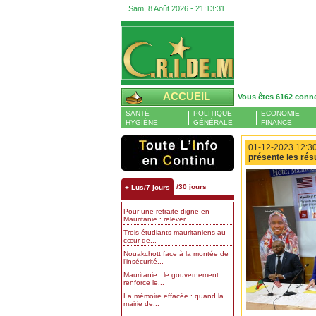
Sam, 8 Août 2026 -
21:13:32
ACCUEIL
Vous êtes 6162 conn
SANTÉ
POLITIQUE
ECONOMIE
HYGIÈNE
GÉNÉRALE
FINANCE
01-12-2023 12:30
présente les rés
/30 jours
+ Lus/7 jours
Pour une retraite digne en
Mauritanie : relever...
Trois étudiants mauritaniens au
cœur de...
Nouakchott face à la montée de
l’insécurité...
Mauritanie : le gouvernement
renforce le...
La mémoire effacée : quand la
mairie de...