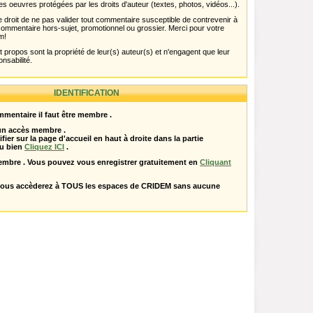
es oeuvres protégées par les droits d'auteur (textes, photos, vidéos...).
 droit de ne pas valider tout commentaire susceptible de contrevenir à
ut commentaire hors-sujet, promotionnel ou grossier. Merci pour votre
m!
propos sont la propriété de leur(s) auteur(s) et n'engagent que leur
onsabilité.
IDENTIFICATION
mentaire il faut être membre .
 un accès membre .
ifier sur la page d'accueil en haut à droite dans la partie
u bien
Cliquez ICI
.
embre . Vous pouvez vous enregistrer gratuitement en
Cliquant
vous accèderez à TOUS les espaces de CRIDEM sans aucune