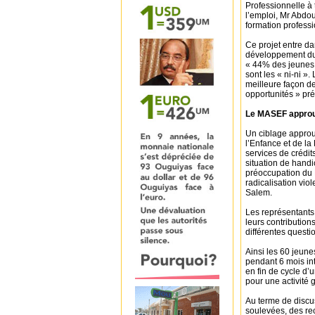
Professionnelle à 
l’emploi, Mr Abdou
formation professio
Ce projet entre da
développement du 
« 44% des jeunes 
sont les « ni-ni ».
meilleure façon de
opportunités » préc
Le MASEF approuv
Un ciblage approuv
l’Enfance et de la
services de crédit
situation de handi
préoccupation du 
radicalisation vio
Salem.
Les représentant
leurs contribution
différentes questi
Ainsi les 60 jeune
pendant 6 mois int
en fin de cycle d’
pour une activité 
Au terme de discu
soulevées, des re