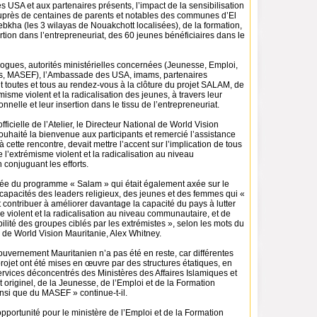
 USA et aux partenaires présents, l’impact de la sensibilisation
près de centaines de parents et notables des communes d’El
bkha (les 3 wilayas de Nouakchott localisées), de la formation,
ertion dans l’entrepreneuriat, des 60 jeunes bénéficiaires dans le
ogues, autorités ministérielles concernées (Jeunesse, Emploi,
es, MASEF), l’Ambassade des USA, imams, partenaires
t toutes et tous au rendez-vous à la clôture du projet SALAM, de
émisme violent et la radicalisation des jeunes, à travers leur
nnelle et leur insertion dans le tissu de l’entrepreneuriat.
fficielle de l’Atelier, le Directeur National de World Vision
ouhaité la bienvenue aux participants et remercié l’assistance
 cette rencontre, devait mettre l’accent sur l’implication de tous
e l’extrémisme violent et la radicalisation au niveau
conjuguant les efforts.
giée du programme « Salam » qui était également axée sur le
capacités des leaders religieux, des jeunes et des femmes qui «
 contribuer à améliorer davantage la capacité du pays à lutter
e violent et la radicalisation au niveau communautaire, et de
bilité des groupes ciblés par les extrémistes », selon les mots du
 de World Vision Mauritanie, Alex Whitney.
ouvernement Mauritanien n’a pas été en reste, car différentes
ojet ont été mises en œuvre par des structures étatiques, en
ervices déconcentrés des Ministères des Affaires Islamiques et
originel, de la Jeunesse, de l’Emploi et de la Formation
nsi que du MASEF » continue-t-il.
opportunité pour le ministère de l’Emploi et de la Formation