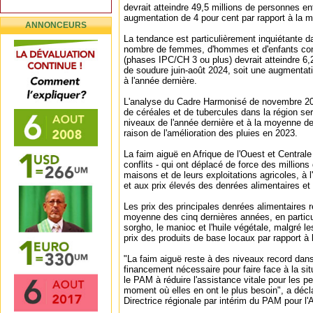
devrait atteindre 49,5 millions de personnes ent
augmentation de 4 pour cent par rapport à la 
ANNONCEURS
La tendance est particulièrement inquiétante da
nombre de femmes, d'hommes et d'enfants conf
(phases IPC/CH 3 ou plus) devrait atteindre 6,2
de soudure juin-août 2024, soit une augmentati
à l'année dernière.
L'analyse du Cadre Harmonisé de novembre 202
de céréales et de tubercules dans la région se
niveaux de l'année dernière et à la moyenne d
raison de l'amélioration des pluies en 2023.
La faim aiguë en Afrique de l'Ouest et Central
conflits - qui ont déplacé de force des million
maisons et de leurs exploitations agricoles, à l
et aux prix élevés des denrées alimentaires et
Les prix des principales denrées alimentaires r
moyenne des cinq dernières années, en particulie
sorgho, le manioc et l'huile végétale, malgré l
prix des produits de base locaux par rapport à 
"La faim aiguë reste à des niveaux record dans
financement nécessaire pour faire face à la situ
le PAM à réduire l'assistance vitale pour les 
moment où elles en ont le plus besoin", a déc
Directrice régionale par intérim du PAM pour l'A