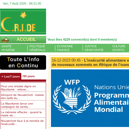
Ven, 7 Août 2026 -
06:21:46
ACCUEIL
Vous êtes 4229 connecté(s) dont 0 membre(s)
SANTÉ
POLITIQUE
ECONOMIE
JUSTICE
CULTURE
HYGIÈNE
GÉNÉRALE
FINANCE
DÉMOCRATIE
SPORTS
16-12-2023 00:45 -
L'insécurité alimentaire e
de nouveaux sommets en Afrique de l'ouest
/30 jours
+ Lus/7 jours
Pour une retraite digne en
Mauritanie : relever...
Aéroport de Nouakchott : baisse
des tarifs du...
La Mauritanie lance une
campagne de semis...
La mémoire effacée : quand la
mairie de...
Nouakchott face à la montée de
l’insécurité...