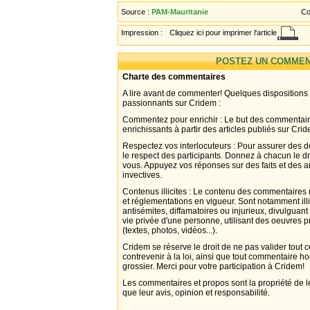
Source :
PAM-Mauritanie
Co
Impression :
Cliquez ici pour imprimer l'article
POSTEZ UN COMMEN
Charte des commentaires
A lire avant de commenter! Quelques dispositions
passionnants sur Cridem :
Commentez pour enrichir : Le but des commentair
enrichissants à partir des articles publiés sur Cri
Respectez vos interlocuteurs : Pour assurer des d
le respect des participants. Donnez à chacun le d
vous. Appuyez vos réponses sur des faits et des 
invectives.
Contenus illicites : Le contenu des commentaires n
et réglementations en vigueur. Sont notamment illi
antisémites, diffamatoires ou injurieux, divulguant
vie privée d'une personne, utilisant des oeuvres p
(textes, photos, vidéos...).
Cridem se réserve le droit de ne pas valider tout
contrevenir à la loi, ainsi que tout commentaire h
grossier. Merci pour votre participation à Cridem!
Les commentaires et propos sont la propriété de l
que leur avis, opinion et responsabilité.