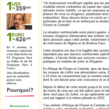
"Un financement insuffisant signifie que les p
modérée seront contraintes de sauter des re
aliments moins nutritifs, ce qui les exposera 
phases de crise ou d'urgence, perpétuant ainsi 
malnutrition. Nous devons briser ce cercle en
profondes de la faim et en renforçant la résilie
l'Ouest et Centrale".
La situation nutritionnelle reste préoccupante, 
niveaux d'urgence d'émaciation des enfants ont
dans plusieurs pays cette année, notamment d
du nord-ouest du Nigeria et du Burkina Faso.
Cette situation est due à la fragilité des systè
répondent pas aux besoins nutritionnels spéc
enfants, à l'accès limité aux services sociau
pratiques en matière de soins et d'hygiène.
En Afrique de l'Ouest et Centrale, plus de deu
les moyens de s'offrir une alimentation saine. 
à 23 mois ne consomment pas le nombre mini
dont ils ont besoin pour une croissance et un
Depuis le début de cette année jusqu’à fin octo
de moins de cinq ans ont été admis pour le tra
dans neuf pays du Sahel, ce qui représente u
cent par rapport à la même période en 2022.
"Les enfants d'Afrique de l'Ouest et Centrale on
nutritive, sûre, abordable et durable", a déclaré