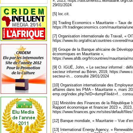
», 2023, https://documents1.worldbank.org/cur
29/01/2024
[5] loc.cit.
[6] Trading Economics « Mauritanie – Taux d
https://fr.tradingeconomics.com/mauritania/un
[7] Organisation internationale du Travail, « OI
https://www.ilo.org/africa/countries-covered/ma
[8] Groupe de la Banque africaine de Dévelop
économiques en Mauritanie »,
https://www.afdb.org/fr/countries/mauritania/ma
[9] O. IGUÉ, John, « Le secteur informel : défin
secteur informel au Bénin, 2019, https://www.cai
secteur-in... consulté 29/01/2024
[10] Organisation internationale des Employeu
affaires dans les PMA – Mauritanie », mars 20
emp.org/index.php?eID=dumpFile&t=f... consu
[11] Ministère des Finances de la République I
Rapport économique et financier 2023 », 2023,
https://www.finances.gov.mr/sites/default/files
[12] Banque mondiale, « Mauritanie – Vue d’en
[13] International Energy Agency, « Renewable