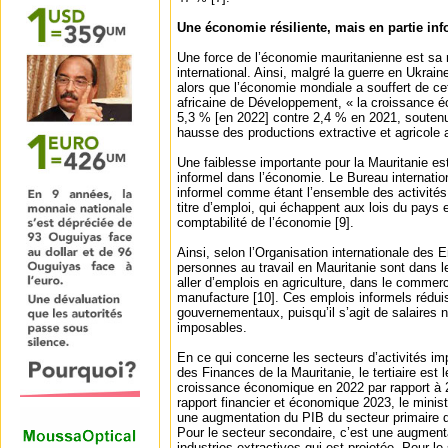
Une économie résiliente, mais en partie inf
Une force de l’économie mauritanienne est sa 
international. Ainsi, malgré la guerre en Ukraine
alors que l’économie mondiale a souffert de ce
africaine de Développement, « la croissance 
5,3 % [en 2022] contre 2,4 % en 2021, soutenu
hausse des productions extractive et agricole 
Une faiblesse importante pour la Mauritanie es
informel dans l’économie. Le Bureau internationa
informel comme étant l’ensemble des activités
titre d’emploi, qui échappent aux lois du pays 
comptabilité de l’économie [9].
Ainsi, selon l’Organisation internationale des
personnes au travail en Mauritanie sont dans l
aller d’emplois en agriculture, dans le commer
manufacture [10]. Ces emplois informels réduis
gouvernementaux, puisqu’il s’agit de salaires 
imposables.
En ce qui concerne les secteurs d’activités imp
des Finances de la Mauritanie, le tertiaire est 
croissance économique en 2022 par rapport à 
rapport financier et économique 2023, le minist
une augmentation du PIB du secteur primaire d
Pour le secteur secondaire, c’est une augmen
industries extractives qui est projetée. Pour le 