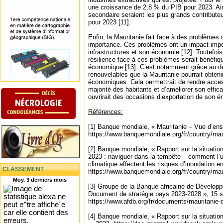
une croissance de 2,8 % du PIB pour 2023. Ains
secondaire seraient les plus grands contribute
pour 2023 [11].
Enfin, la Mauritanie fait face à des problèmes
importance. Ces problèmes ont un impact impor
infrastructures et son économie [12]. Toutefoi
résilience face à ces problèmes serait bénéfi
économique [13]. C’est notamment grâce au d
renouvelables que la Mauritanie pourrait obteni
économiques. Cela permettrait de rendre accessi
majorité des habitants et d’améliorer son effica
ouvrirait des occasions d’exportation de son én
Références:
[1] Banque mondiale, « Mauritanie – Vue d’en
https://www.banquemondiale.org/fr/country/mau
[2] Banque mondiale, « Rapport sur la situati
2023 : naviguer dans la tempête – comment l’u
climatique affectent les risques d’inondation e
CLASSEMENT
https://www.banquemondiale.org/fr/country/mau
Moy. 3 derniers mois
[3] Groupe de la Banque africaine de Développ
Document de stratégie pays 2023-2028 », 15 
https://www.afdb.org/fr/documents/mauritanie-
[4] Banque mondiale, « Rapport sur la situati