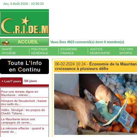
Jeu, 6 Août 2026 -
10:30:21
ACCUEIL
Vous êtes 4923 connecté(s) dont 0 membre(s)
SANTÉ
POLITIQUE
ECONOMIE
JUSTICE
CULTURE
HYGIÈNE
GÉNÉRALE
FINANCE
DÉMOCRATIE
SPORTS
06-02-2024 10:24 -
Économie de la Mauritani
croissance à plusieurs défis
/30 jours
+ Lus/7 jours
Pour une retraite digne en
Mauritanie : relever...
Aéroport de Nouakchott : baisse
des tarifs du...
Vidéo. Sénégal : les propos de
Cheikh Tidiane...
La Mauritanie lance une
campagne de semis...
La mémoire effacée : quand la
mairie de...