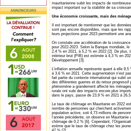
mauritanienne subit les impacts de nombreuse
impact important sur la stabilité de sa croiss
ANNONCEURS
Une économie croissante, mais des ménage
Il est important de mentionner que les donné
sont pas encore disponibles, mais que les ra
leurs projections pour 2023 permettent une ana
On constate une accélération de la croissanc
pour 2022-2023. Selon la Banque mondiale, le
2,4 % en 2021, à 5,2 % en 2022 [2]. De plus, l
intérieur brut (PIB) est estimée à 4,3 % en 20
Développement [3].
L’inflation annuelle représente quant à elle 9
à 3,6 % en 2021. Cette augmentation n’est pas 
fait partie du contexte international qui subit 
des différentes guerres et du retour progressif
phénomène a grandement affecté les ménages
rurale ont subi des impacts encore plus import
dans le pays, passe de 23,9 % en 2021 à 26,5
Le taux de chômage en Mauritanie en 2022 est 
nombre de personnes qui cherchent activement 
population active, soit 4,73 millions de pers
l’année précédente, on observe en Mauritanie 
chômage de 0,2 % [6]. Cependant, l’Organisatio
estime que le taux de chômage chez les jeunes
47 % [7].