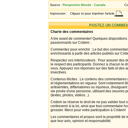
Source :
Perspective Monde - Canada
Co
Impression :
Cliquez ici pour imprimer l'article
POSTEZ UN COMMEN
Charte des commentaires
A lire avant de commenter! Quelques dispositions
passionnants sur Cridem :
Commentez pour enrichir : Le but des commentair
enrichissants à partir des articles publiés sur Cri
Respectez vos interlocuteurs : Pour assurer des d
le respect des participants. Donnez à chacun le d
vous. Appuyez vos réponses sur des faits et des 
invectives.
Contenus illicites : Le contenu des commentaires n
et réglementations en vigueur. Sont notamment illi
antisémites, diffamatoires ou injurieux, divulguant
vie privée d'une personne, utilisant des oeuvres p
(textes, photos, vidéos...).
Cridem se réserve le droit de ne pas valider tout
contrevenir à la loi, ainsi que tout commentaire h
grossier. Merci pour votre participation à Cridem!
Les commentaires et propos sont la propriété de l
que leur avis, opinion et responsabilité.