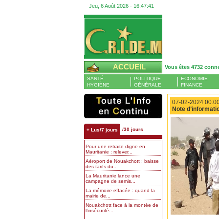
Jeu, 6 Août 2026 -
16:47:42
ACCUEIL
Vous êtes 4732 conn
SANTÉ
POLITIQUE
ECONOMIE
HYGIÈNE
GÉNÉRALE
FINANCE
07-02-2024 00:00
Note d’informati
/30 jours
+ Lus/7 jours
Pour une retraite digne en
Mauritanie : relever...
Aéroport de Nouakchott : baisse
des tarifs du...
La Mauritanie lance une
campagne de semis...
La mémoire effacée : quand la
mairie de...
Nouakchott face à la montée de
l’insécurité...