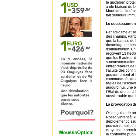
le quotidien proté
a été biaisée de b
Mauritanie, la répa
fait demeure immu
Le soubassemen
Par atavisme et se
des champs. Partout
que la hausse de 
davantage de beso
d’alimentation. En
reçoivent 13 hectar
que les 9 autres, 
surconsommation d
entrepreneurs de l
l’acuité des confli
gouvernement et la
communautés autoch
règles de l’esclav
aujourd’hui, une 
l’Etat de droit ni
aussi trouble que 
La provocation de
Or, en guise de pr
Rosso vinrent à Rk
déploiement dissua
pouvoir remplit un
citoyens de premi
la contrainte publ