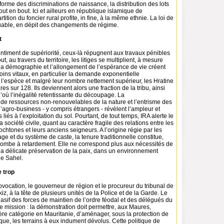
iforme des discriminations de naissance, la distribution des lots
out en bout. Ici et ailleurs en république islamique de
rtition du foncier rural profite, in fine, à la même ethnie. La loi de
able, en dépit des changements de régime.
t
ntiment de supériorité, ceux-là répugnent aux travaux pénibles
, au travers du territoire, les litiges se multiplient, à mesure
la démographie et l’allongement de l’espérance de vie créent
ins vitaux, en particulier la demande exponentielle
 l’espèce et malgré leur nombre nettement supérieur, les Hratine
es sur 128. Ils deviennent alors une fraction de la tribu, ainsi
d’où l’inégalité retentissante du découpage. La
e ressources non-renouvelables de la nature et l’entrisme des
’agro-business - y compris étrangers - révèlent l’ampleur et
ts liés à l’exploitation du sol. Pourtant, de tout temps, IRA alerte le
 société civile, quant au caractère fragile des relations entre les
tones et leurs anciens seigneurs. A l’origine régie par les
age et du système de caste, la tenure traditionnelle constitue,
bombe à retardement. Elle ne correspond plus aux nécessités de
 à la délicate préservation de la paix, dans un environnement
le Sahel.
 trop
ovocation, le gouverneur de région et le procureur du tribunal de
iz, à la tête de plusieurs unités de la Police et de la Garde. Le
sif des forces de maintien de l’ordre féodal et des délégués du
e mission : la démonstration doit permettre, aux Maures,
ère catégorie en Mauritanie, d’aménager, sous la protection de
ique, les terrains à eux indument dévolus. Cette politique de