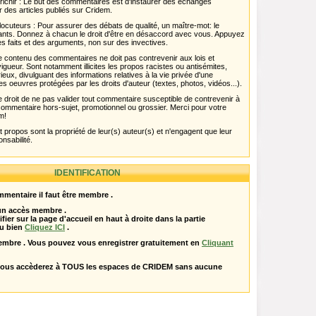
chir : Le but des commentaires est d'instaurer des échanges
r des articles publiés sur Cridem.
ocuteurs : Pour assurer des débats de qualité, un maître-mot: le
pants. Donnez à chacun le droit d'être en désaccord avec vous. Appuyez
s faits et des arguments, non sur des invectives.
 Le contenu des commentaires ne doit pas contrevenir aux lois et
igueur. Sont notamment illicites les propos racistes ou antisémites,
rieux, divulguant des informations relatives à la vie privée d'une
es oeuvres protégées par les droits d'auteur (textes, photos, vidéos...).
 droit de ne pas valider tout commentaire susceptible de contrevenir à
ut commentaire hors-sujet, promotionnel ou grossier. Merci pour votre
m!
propos sont la propriété de leur(s) auteur(s) et n'engagent que leur
onsabilité.
IDENTIFICATION
mentaire il faut être membre .
 un accès membre .
ifier sur la page d'accueil en haut à droite dans la partie
u bien
Cliquez ICI
.
embre . Vous pouvez vous enregistrer gratuitement en
Cliquant
vous accèderez à TOUS les espaces de CRIDEM sans aucune