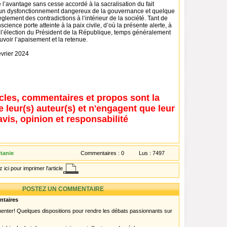
 l’avantage sans cesse accordé à la sacralisation du fait
 un dysfonctionnement dangereux de la gouvernance et quelque
lement des contradictions à l’intérieur de la société. Tant de
science porte atteinte à la paix civile, d’où la présente alerte, à
l’élection du Président de la République, temps généralement
voir l’apaisement et la retenue.
évrier 2024
icles, commentaires et propos sont la
e leur(s) auteur(s) et n'engagent que leur
avis, opinion et responsabilité
itanie
Commentaires :
0
Lus :
7497
 ici pour imprimer l'article
POSTEZ UN COMMENTAIRE
ntaires
menter! Quelques dispositions pour rendre les débats passionnants sur