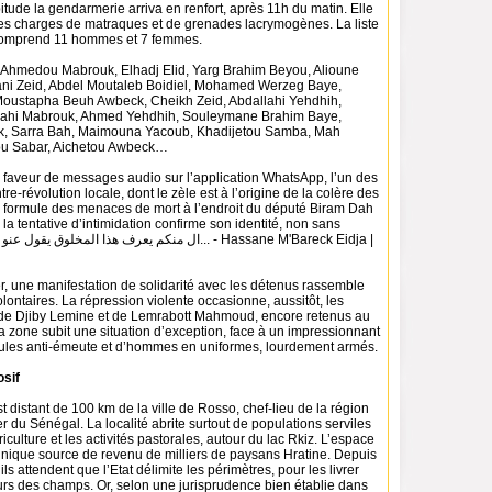
ude la gendarmerie arriva en renfort, après 11h du matin. Elle
s charges de matraques et de grenades lacrymogènes. La liste
 comprend 11 hommes et 7 femmes.
kh Ahmedou Mabrouk, Elhadj Elid, Yarg Brahim Beyou, Alioune
ni Zeid, Abdel Moutaleb Boidiel, Mohamed Werzeg Baye,
Moustapha Beuh Awbeck, Cheikh Zeid, Abdallahi Yehdhih,
ahi Mabrouk, Ahmed Yehdhih, Souleymane Brahim Baye,
, Sarra Bah, Maimouna Yacoub, Khadijetou Samba, Mah
ou Sabar, Aichetou Awbeck…
 la faveur de messages audio sur l’application WhatsApp, l’un des
re-révolution locale, dont le zèle est à l’origine de la colère des
, formule des menaces de mort à l’endroit du député Biram Dah
 la tentative d’intimidation confirme son identité, non sans
ier, une manifestation de solidarité avec les détenus rassemble
lontaires. La répression violente occasionne, aussitôt, les
de Djiby Lemine et de Lemrabott Mahmoud, encore retenus au
a zone subit une situation d’exception, face à un impressionnant
icules anti-émeute et d’hommes en uniformes, lourdement armés.
osif
 distant de 100 km de la ville de Rosso, chef-lieu de la région
er du Sénégal. La localité abrite surtout de populations serviles
riculture et les activités pastorales, autour du lac Rkiz. L’espace
’unique source de revenu de milliers de paysans Hratine. Depuis
ls attendent que l’Etat délimite les périmètres, pour les livrer
eurs des champs. Or, selon une jurisprudence bien établie dans