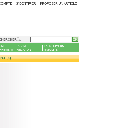
COMPTE
S'IDENTIFIER
PROPOSER UN ARTICLE
CHERCHER
SME
ISLAM
FAITS DIVERS
NNEMENT
RELIGION
INSOLITE
es (0)