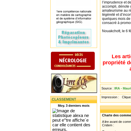
l’imprudence et de
accompli, dénote
amateurisme au règ
légèreté et d’incon
quelques mois de 
consacré à promou
Nouakchott, le 6 f
Les art
propriété d
Source :
IRA - Maur
Impression :
Cliquez
CLASSEMENT
Moy. 3 derniers mois
Charte des comme
A lire avant de com
Cridem :