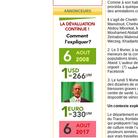
Comme à son habit
procéda à quelque
ANNONCEURS
des arrestations
Il s’agit de Chei
Maouloud, Cheiba
Abdou Mboirkat, 
Mouhamed Abdall
Zeinabou Mabrouk
Werzeg, Khadijet
2. Le 3 février, à
meneurs de la cont
populations lésés
Abeid. L’auteur de
orgueil : (7) ال منكم يعرف هذا المخلوق يقول عنو فظيمه... - Hassane M'Bareck Eidja |
Facebook
3. Le lundi 5 févr
des dizaines de vo
blessures graves 
centre de santé. L
dispositif de véh
Un contexte expl
Le département est
du Trarza, frontali
qui pratiquent l’ag
de culture reste l
plusieurs années, i
aux vrais travaill