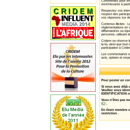
Commentez pour enri
enrichissants à parti
Respectez vos interl
respect des partici
vos réponses sur de
Contenus illicites :
réglementations en v
diffamatoires ou inju
personne, utilisant d
Cridem se réserve le
la loi, ainsi que to
participation à Cride
Les commentaires et 
avis, opinion et resp
Pour poster un com
Si vous avez déjà
Veuillez vous ident
IDENTIFICATION o
Vous n'êtes pas m
ICI
.
En étant membre 
restriction .