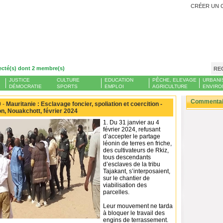
CRÉER UN 
ecté(s) dont 2 membre(s)
RE
JUSTICE
CULTURE
EDUCATION
PÊCHE, ELEVAGE
URBANI
DÉMOCRATIE
SPORTS
EMPLOI
AGRICULTURE
ENVIRO
Commentair
 -
Mauritanie : Esclavage foncier, spoliation et coercition -
on, Nouakchott, février 2024
1. Du 31 janvier au 4
février 2024, refusant
d’accepter le partage
léonin de terres en friche,
des cultivateurs de Rkiz,
tous descendants
d’esclaves de la tribu
Tajakant, s’interposaient,
sur le chantier de
viabilisation des
parcelles.
Leur mouvement ne tarda
à bloquer le travail des
engins de terrassement.