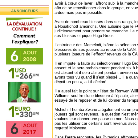
avoir à cœur de laver l’affront subi à la manche
afin de se repositionner dans le groupe, en vue
ANNONCEURS
ardue mais pas impossible.
Avec de nombreux blessés dans ses rangs, le
à Nouakchott amoindris. Une aubaine que le F
judicieusement pour prendre sa revanche. Le
ses blessés et pique Hugo Broos .
L’entraineur des Mamelodi, blâme la sélection s
blessures de ses joueurs au retour de la CAN
plusieurs joueurs de l’effectif revenus de la C
Il en impute la faute au sélectionneur Hugo Br
absent et le sera probablement pendant six à 
est absent et il sera absent pendant environ s
avons tous vu quand il s'est blessé… il a qu
déçoit un peu », a-t-il déclaré.
Il a aussi fait le point sur l’état de Ronwen W
Williams souffre d'une blessure à l'épaule, alo
essayé de le reposer et de lui donner du temps
Mshishi Themba Zwane a également eu un prob
joueurs qui sont revenus, la question n'est mê
voulons leur donner une pause ou non. Nous 
pas les utiliser car certains sont revenus avec
regretté Mokwena.
Dans l’autre rencontre, les Pyramids affronte