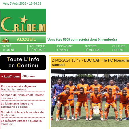
Ven, 7 Août 2026 -
16:54:30
ACCUEIL
Vous êtes 5509 connecté(s) dont 0 membre(s)
SANTÉ
POLITIQUE
ECONOMIE
JUSTICE
CULTURE
HYGIÈNE
GÉNÉRALE
FINANCE
DÉMOCRATIE
SPORTS
24-02-2024 13:47 -
LDC CAF : le FC Nouadhib
samedi
/30 jours
+ Lus/7 jours
Pour une retraite digne en
Mauritanie : relever...
Aéroport de Nouakchott : baisse
des tarifs du...
La Mauritanie lance une
campagne de semis...
Nouakchott face à la montée de
l’insécurité...
La mémoire effacée : quand la
mairie de...