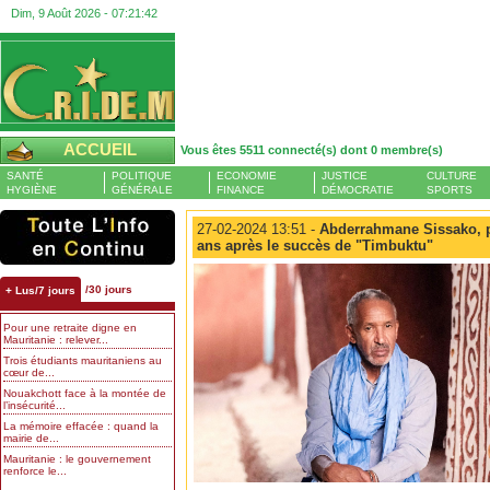
Dim, 9 Août 2026 -
07:21:43
ACCUEIL
Vous êtes 5511 connecté(s) dont 0 membre(s)
SANTÉ
POLITIQUE
ECONOMIE
JUSTICE
CULTURE
HYGIÈNE
GÉNÉRALE
FINANCE
DÉMOCRATIE
SPORTS
27-02-2024 13:51 -
Abderrahmane Sissako, po
ans après le succès de "Timbuktu"
/30 jours
+ Lus/7 jours
Pour une retraite digne en
Mauritanie : relever...
Trois étudiants mauritaniens au
cœur de...
Nouakchott face à la montée de
l’insécurité...
La mémoire effacée : quand la
mairie de...
Mauritanie : le gouvernement
renforce le...