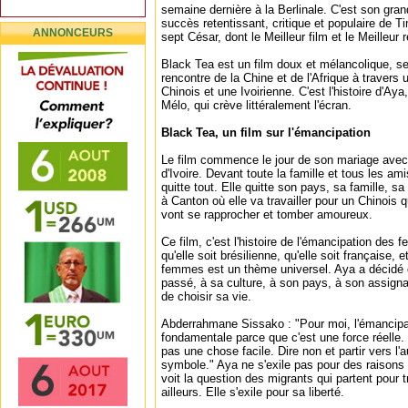
semaine dernière à la Berlinale. C'est son grand
succès retentissant, critique et populaire de T
ANNONCEURS
sept César, dont le Meilleur film et le Meilleur r
Black Tea est un film doux et mélancolique, sen
rencontre de la Chine et de l'Afrique à travers 
Chinois et une Ivoirienne. C'est l'histoire d'Aya
Mélo, qui crève littéralement l'écran.
Black Tea, un film sur l'émancipation
Le film commence le jour de son mariage avec 
d'Ivoire. Devant toute la famille et tous les amis,
quitte tout. Elle quitte son pays, sa famille, s
à Canton où elle va travailler pour un Chinois q
vont se rapprocher et tomber amoureux.
Ce film, c'est l'histoire de l'émancipation des f
qu'elle soit brésilienne, qu'elle soit française,
femmes est un thème universel. Aya a décidé 
passé, à sa culture, à son pays, à son assignat
de choisir sa vie.
Abderrahmane Sissako : "Pour moi, l'émancipa
fondamentale parce que c'est une force réelle. 
pas une chose facile. Dire non et partir vers l'
symbole." Aya ne s'exile pas pour des raison
voit la question des migrants qui partent pour 
ailleurs. Elle s'exile pour sa liberté.