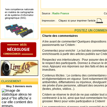
Source :
Radio France
Co
Impression :
Cliquez ici pour imprimer l'article
POSTEZ UN COMMEN
Charte des commentaires
A lire avant de commenter! Quelques dispositions
passionnants sur Cridem :
Commentez pour enrichir : Le but des commentair
enrichissants à partir des articles publiés sur Cri
Respectez vos interlocuteurs : Pour assurer des d
le respect des participants. Donnez à chacun le d
vous. Appuyez vos réponses sur des faits et des 
invectives.
Contenus illicites : Le contenu des commentaires n
et réglementations en vigueur. Sont notamment illi
CLASSEMENT
antisémites, diffamatoires ou injurieux, divulguant
vie privée d'une personne, utilisant des oeuvres p
Moy. 3 derniers mois
(textes, photos, vidéos...).
Cridem se réserve le droit de ne pas valider tout
contrevenir à la loi, ainsi que tout commentaire h
grossier. Merci pour votre participation à Cridem!