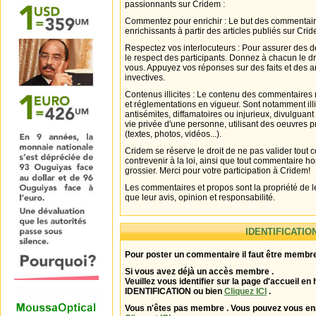
passionnants sur Cridem :
Commentez pour enrichir : Le but des commentair
enrichissants à partir des articles publiés sur Cri
Respectez vos interlocuteurs : Pour assurer des d
le respect des participants. Donnez à chacun le d
vous. Appuyez vos réponses sur des faits et des 
invectives.
Contenus illicites : Le contenu des commentaires n
et réglementations en vigueur. Sont notamment illi
antisémites, diffamatoires ou injurieux, divulguant
vie privée d'une personne, utilisant des oeuvres p
(textes, photos, vidéos...).
Cridem se réserve le droit de ne pas valider tout
contrevenir à la loi, ainsi que tout commentaire h
grossier. Merci pour votre participation à Cridem!
Les commentaires et propos sont la propriété de l
que leur avis, opinion et responsabilité.
IDENTIFICATIO
Pour poster un commentaire il faut être membre
Si vous avez déjà un accès membre .
Veuillez vous identifier sur la page d'accueil en 
IDENTIFICATION ou bien
Cliquez ICI
.
Vous n'êtes pas membre . Vous pouvez vous enr