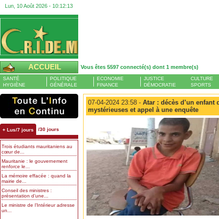
Lun, 10 Août 2026 -
10:12:14
ACCUEIL
Vous êtes 5597 connecté(s) dont 1 membre(s)
SANTÉ
POLITIQUE
ECONOMIE
JUSTICE
CULTURE
HYGIÈNE
GÉNÉRALE
FINANCE
DÉMOCRATIE
SPORTS
07-04-2024 23:58 -
Atar : décès d’un enfant
mystérieuses et appel à une enquête
/30 jours
+ Lus/7 jours
Trois étudiants mauritaniens au
cœur de...
Mauritanie : le gouvernement
renforce le...
La mémoire effacée : quand la
mairie de...
Conseil des ministres :
présentation d’une...
Le ministre de l’Intérieur adresse
un...