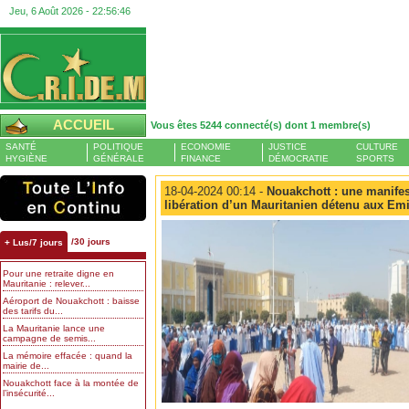
Jeu, 6 Août 2026 -
22:56:47
ACCUEIL
Vous êtes 5244 connecté(s) dont 1 membre(s)
SANTÉ
POLITIQUE
ECONOMIE
JUSTICE
CULTURE
HYGIÈNE
GÉNÉRALE
FINANCE
DÉMOCRATIE
SPORTS
18-04-2024 00:14 -
Nouakchott : une manifes
libération d’un Mauritanien détenu aux Emi
/30 jours
+ Lus/7 jours
Pour une retraite digne en
Mauritanie : relever...
Aéroport de Nouakchott : baisse
des tarifs du...
La Mauritanie lance une
campagne de semis...
La mémoire effacée : quand la
mairie de...
Nouakchott face à la montée de
l’insécurité...