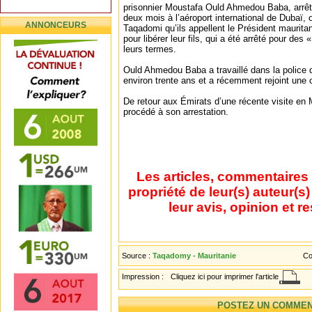
prisonnier Moustafa Ould Ahmedou Baba, arrêté 
deux mois à l’aéroport international de Dubaï, 
ANNONCEURS
Taqadomi qu’ils appellent le Président mauritan
pour libérer leur fils, qui a été arrêté pour des 
leurs termes.
Ould Ahmedou Baba a travaillé dans la police 
environ trente ans et a récemment rejoint une 
De retour aux Émirats d’une récente visite en M
procédé à son arrestation.
Les articles, commentaires 
propriété de leur(s) auteur(s
leur avis, opinion et r
Source :
Taqadomy - Mauritanie
Co
Impression :
Cliquez ici pour imprimer l'article
POSTEZ UN COMMEN