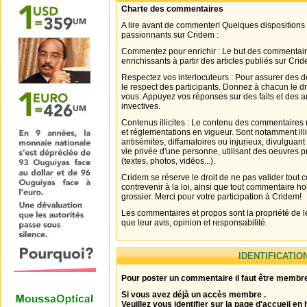
Charte des commentaires
A lire avant de commenter! Quelques dispositions
passionnants sur Cridem :
Commentez pour enrichir : Le but des commentair
enrichissants à partir des articles publiés sur Cri
Respectez vos interlocuteurs : Pour assurer des d
le respect des participants. Donnez à chacun le d
vous. Appuyez vos réponses sur des faits et des 
invectives.
Contenus illicites : Le contenu des commentaires n
et réglementations en vigueur. Sont notamment illi
antisémites, diffamatoires ou injurieux, divulguant
vie privée d'une personne, utilisant des oeuvres p
(textes, photos, vidéos...).
Cridem se réserve le droit de ne pas valider tout
contrevenir à la loi, ainsi que tout commentaire h
grossier. Merci pour votre participation à Cridem!
Les commentaires et propos sont la propriété de l
que leur avis, opinion et responsabilité.
IDENTIFICATIO
Pour poster un commentaire il faut être membre
Si vous avez déjà un accès membre .
Veuillez vous identifier sur la page d'accueil en 