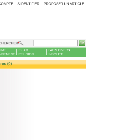
COMPTE
S'IDENTIFIER
PROPOSER UN ARTICLE
CHERCHER
SME
ISLAM
FAITS DIVERS
NNEMENT
RELIGION
INSOLITE
es (0)