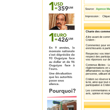
Source :
Agence Mau
Impression :
Cliquez
Charte des comme
A lire avant de com
Cridem :
Commentez pour enri
enrichissants à parti
Respectez vos interl
respect des partici
vos réponses sur de
Contenus illicites :
réglementations en v
diffamatoires ou inju
personne, utilisant d
Cridem se réserve le
la loi, ainsi que to
participation à Cride
Les commentaires et 
avis, opinion et resp