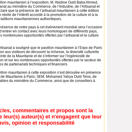
illon mauritanien à l’exposition, M. Abidine Ould Baba Ahmed,
sanat au ministère du Commerce, de l’Industrie, de l’Artisanat et
laré que la présence de l’artisanat mauritanien à cette édition
réelle de l’intérêt accordé à la promotion de la culture et à la
traditions mauritaniennes authentiques.
a présence de notre pays à cet événement mondial sera l’occasion
d’entrer en contact avec leurs homologues de différents pays,
es nombreuses opportunités offertes par l’artisanat et la culture
Artisanat a souligné que le pavillon mauritanien à l’Expo de Paris
on aux visiteurs de découvrir la richesse, la diversité culturelle
ointe de la Mauritanie et de s’informer sur l’ingéniosité de
ien et sur les nombreuses opportunités offertes par le secteur de
mes de partenariats techniques et financiers.
illon mauritanien à cette exposition s’est déroulée en présence
 de Mauritanie à Paris, SEM. Mohamed Yahya Ould Teiss, de
ables du ministère du Commerce, ainsi que de conseillers à
icles, commentaires et propos sont la
e leur(s) auteur(s) et n'engagent que leur
avis, opinion et responsabilité