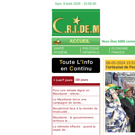
Sam, 8 Août 2026 -
15:58:41
ACCUEIL
Vous êtes 5265 conn
SANTÉ
POLITIQUE
ECONOMIE
HYGIÈNE
GÉNÉRALE
FINANCE
06-05-2024 15:53
l’artisanat de Pa
/30 jours
+ Lus/7 jours
Pour une retraite digne en
Mauritanie : relever...
La Mauritanie lance une
campagne de semis...
Nouakchott face à la montée de
l’insécurité...
Mauritanie : le gouvernement
renforce le...
La mémoire effacée : quand la
mairie de...