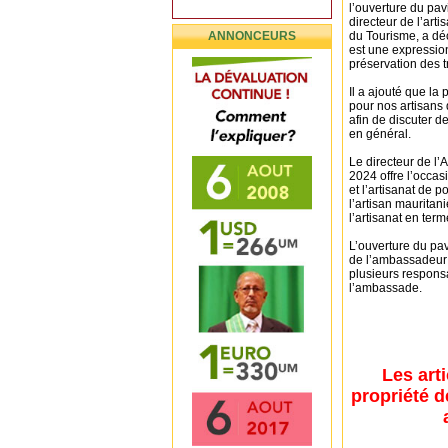
l’ouverture du pav
directeur de l’arti
ANNONCEURS
du Tourisme, a déc
est une expression 
préservation des 
Il a ajouté que l
pour nos artisans 
afin de discuter d
en général.
Le directeur de l’
2024 offre l’occasi
et l’artisanat de p
l’artisan mauritan
l’artisanat en ter
L’ouverture du pav
de l’ambassadeur
plusieurs respons
l’ambassade.
Les art
propriété d