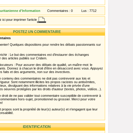
ritanienne d'Information
Commentaires :
0
Lus :
7712
 ici pour imprimer l'article
POSTEZ UN COMMENTAIRE
ntaires
menter! Quelques dispositions pour rendre les débats passionnants sur
chir : Le but des commentaires est d'instaurer des échanges
r des articles publiés sur Cridem.
ocuteurs : Pour assurer des débats de qualité, un maître-mot: le
pants. Donnez à chacun le droit d'être en désaccord avec vous. Appuyez
s faits et des arguments, non sur des invectives.
 Le contenu des commentaires ne doit pas contrevenir aux lois et
igueur. Sont notamment illicites les propos racistes ou antisémites,
rieux, divulguant des informations relatives à la vie privée d'une
es oeuvres protégées par les droits d'auteur (textes, photos, vidéos...).
 droit de ne pas valider tout commentaire susceptible de contrevenir à
ut commentaire hors-sujet, promotionnel ou grossier. Merci pour votre
m!
propos sont la propriété de leur(s) auteur(s) et n'engagent que leur
onsabilité.
IDENTIFICATION