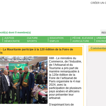
CRÉER UN 
ecté(s) dont 0 membre(s)
RE
JUSTICE
CULTURE
EDUCATION
PÊCHE, ELEVAGE
URBANI
DÉMOCRATIE
SPORTS
EMPLOI
AGRICULTURE
ENVIRO
Commentair
 -
La Mauritanie participe à la 120 édition de la Foire de
ris
AMI - Le ministère du
Commerce, de l’Industrie,
de l’Artisanat et du
Tourisme a pris part de
manière remarquable à
la 120e édition de la
Foire de l’artisanat de
Paris organisée le 4 mai
2024, avec la
participation de plusieurs
pays arabes et africains
pour présenter leur
artisanat.
S’exprimant lors de