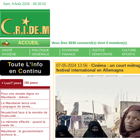
Sam, 8 Août 2026 -
06:26:53
ACCUEIL
Vous êtes 5636 connecté(s) dont 0 membre(s)
SANTÉ
POLITIQUE
ECONOMIE
JUSTICE
CULTURE
HYGIÈNE
GÉNÉRALE
FINANCE
DÉMOCRATIE
SPORTS
07-05-2024 13:56 -
Cinéma : un court métrag
festival international en Allemagne
/30 jours
+ Lus/7 jours
Pour une retraite digne en
Mauritanie : relever...
La Mauritanie lance une
campagne de semis...
Nouakchott face à la montée de
l’insécurité...
La mémoire effacée : quand la
mairie de...
Mauritanie : le gouvernement
renforce le...