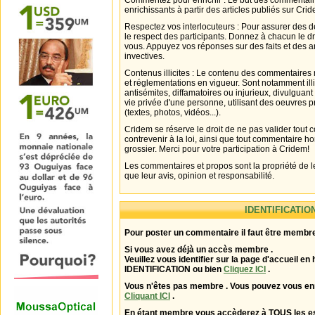
Commentez pour enrichir : Le but des commentair
enrichissants à partir des articles publiés sur Cri
Respectez vos interlocuteurs : Pour assurer des d
le respect des participants. Donnez à chacun le d
vous. Appuyez vos réponses sur des faits et des 
invectives.
Contenus illicites : Le contenu des commentaires n
et réglementations en vigueur. Sont notamment illi
antisémites, diffamatoires ou injurieux, divulguant
vie privée d'une personne, utilisant des oeuvres p
(textes, photos, vidéos...).
Cridem se réserve le droit de ne pas valider tout
contrevenir à la loi, ainsi que tout commentaire h
grossier. Merci pour votre participation à Cridem!
Les commentaires et propos sont la propriété de l
que leur avis, opinion et responsabilité.
IDENTIFICATIO
Pour poster un commentaire il faut être membre
Si vous avez déjà un accès membre .
Veuillez vous identifier sur la page d'accueil en 
IDENTIFICATION ou bien
Cliquez ICI
.
Vous n'êtes pas membre . Vous pouvez vous enr
Cliquant ICI
.
En étant membre vous accèderez à TOUS les 