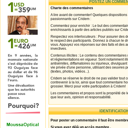
POSTEZ UN COMMEN
Charte des commentaires
A lire avant de commenter! Quelques dispositions
passionnants sur Cridem :
Commentez pour enrichir : Le but des commentair
enrichissants à partir des articles publiés sur Cri
Respectez vos interlocuteurs : Pour assurer des d
le respect des participants. Donnez à chacun le d
vous. Appuyez vos réponses sur des faits et des 
invectives.
Contenus illicites : Le contenu des commentaires n
et réglementations en vigueur. Sont notamment illi
antisémites, diffamatoires ou injurieux, divulguant
vie privée d'une personne, utilisant des oeuvres p
(textes, photos, vidéos...).
Cridem se réserve le droit de ne pas valider tout
contrevenir à la loi, ainsi que tout commentaire h
grossier. Merci pour votre participation à Cridem!
Les commentaires et propos sont la propriété de l
que leur avis, opinion et responsabilité.
IDENTIFICATIO
Pour poster un commentaire il faut être membre
Si vous avez déjà un accès membre .