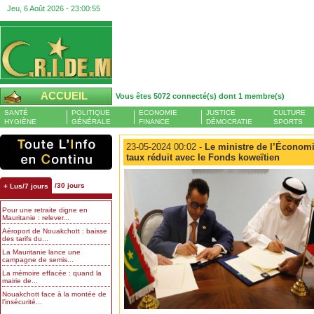
Jeu, 6 Août 2026 -
23:00:56
ACCUEIL
Vous êtes 5072 connecté(s) dont 1 membre(s)
SANTÉ
POLITIQUE
ECONOMIE
JUSTICE
CULTURE
HYGIÈNE
GÉNÉRALE
FINANCE
DÉMOCRATIE
SPORTS
23-05-2024 00:02 -
Le ministre de l’Économi
taux réduit avec le Fonds koweïtien
/30 jours
+ Lus/7 jours
Pour une retraite digne en
Mauritanie : relever...
Aéroport de Nouakchott : baisse
des tarifs du...
La Mauritanie lance une
campagne de semis...
La mémoire effacée : quand la
mairie de...
Nouakchott face à la montée de
l’insécurité...