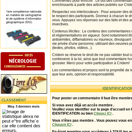
Commentez pour enrichir : Le but des commentair
enrichissants à partir des articles publiés sur Cri
Respectez vos interlocuteurs : Pour assurer des d
le respect des participants. Donnez à chacun le d
vous. Appuyez vos réponses sur des faits et des 
invectives.
Contenus illicites : Le contenu des commentaires n
et réglementations en vigueur. Sont notamment illi
antisémites, diffamatoires ou injurieux, divulguant
vie privée d'une personne, utilisant des oeuvres p
(textes, photos, vidéos...).
Cridem se réserve le droit de ne pas valider tout
contrevenir à la loi, ainsi que tout commentaire h
grossier. Merci pour votre participation à Cridem!
Les commentaires et propos sont la propriété de l
que leur avis, opinion et responsabilité.
IDENTIFICATIO
Pour poster un commentaire il faut être membre
CLASSEMENT
Si vous avez déjà un accès membre .
Moy. 3 derniers mois
Veuillez vous identifier sur la page d'accueil en 
IDENTIFICATION ou bien
Cliquez ICI
.
Vous n'êtes pas membre . Vous pouvez vous enr
Cliquant ICI
.
En étant membre vous accèderez à TOUS les 