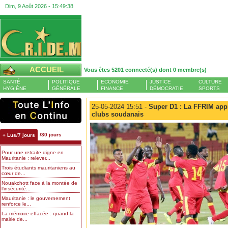
Dim, 9 Août 2026 -
15:49:39
ACCUEIL
Vous êtes 5201 connecté(s) dont 0 membre(s)
SANTÉ
POLITIQUE
ECONOMIE
JUSTICE
CULTURE
HYGIÈNE
GÉNÉRALE
FINANCE
DÉMOCRATIE
SPORTS
25-05-2024 15:51 -
Super D1 : La FFRIM appr
clubs soudanais
/30 jours
+ Lus/7 jours
Pour une retraite digne en
Mauritanie : relever...
Trois étudiants mauritaniens au
cœur de...
Nouakchott face à la montée de
l’insécurité...
Mauritanie : le gouvernement
renforce le...
La mémoire effacée : quand la
mairie de...