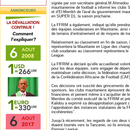
signée par son secrétaire général,M.Ahmedou O
mauritanienne de football a informé les clubs
ANNONCEURS
et d’El-Merrikh de l'aval du gouvernement mauri
en SUPER D1, la saison prochaine.
La FFRIM a également, indiqué qu’elle prendrai
des équipes soudanaises en Mauritanie, ainsi q
de terrains d’entraînement et de moyens de tra
Relativement au classement en fin de saison, l
représentera la Mauritanie en Ligue des champ
club soudanais au classement représentera 
League.
La FfFRIM a déclaré qu’elle accueillerait volon
pour les deux équipes, sans engager de dépens
matérialiser cette décision, la fédération mauri
de la Confédération Africaine de Football (CAF)
Ces décisions ont suscité des grincements de
sponsors, les clubs mauritaniens éprouvent de 
financières et peinent même à s’acquitter de le
Membre du comité exécutif de la FFRIM et pr
Kalidou a exprimé sa désapprobation jugeant 
l’approbation des instances statutaires de la 
incohérentes’’.
Jusqu’à récemment, les regards de ces deux c
étaient tournés vers la Tanzanie, où ils envisa
Premier League.