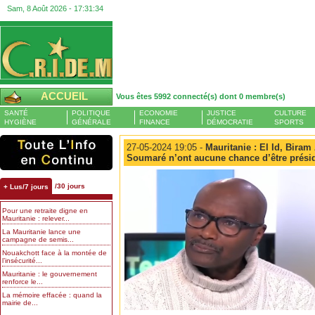
Sam, 8 Août 2026 -
17:31:34
ACCUEIL
Vous êtes 5992 connecté(s) dont 0 membre(s)
SANTÉ
POLITIQUE
ECONOMIE
JUSTICE
CULTURE
HYGIÈNE
GÉNÉRALE
FINANCE
DÉMOCRATIE
SPORTS
27-05-2024 19:05 -
Mauritanie : El Id, Bira
Soumaré n’ont aucune chance d’être prési
/30 jours
+ Lus/7 jours
Pour une retraite digne en
Mauritanie : relever...
La Mauritanie lance une
campagne de semis...
Nouakchott face à la montée de
l’insécurité...
Mauritanie : le gouvernement
renforce le...
La mémoire effacée : quand la
mairie de...