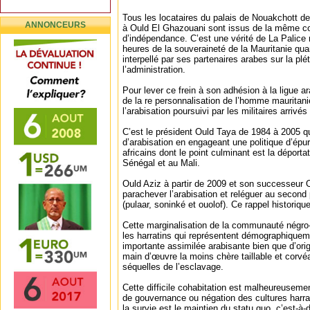
Tous les locataires du palais de Nouakchott 
ANNONCEURS
à Ould El Ghazouani sont issus de la même 
d’indépendance. C’est une vérité de La Palice
heures de la souveraineté de la Mauritanie quan
interpellé par ses partenaires arabes sur la pl
l’administration.
Pour lever ce frein à son adhésion à la ligue a
de la re personnalisation de l’homme mauritani
l’arabisation poursuivi par les militaires arrivé
C’est le président Ould Taya de 1984 à 2005 q
d’arabisation en engageant une politique d’épu
africains dont le point culminant est la déport
Sénégal et au Mali.
Ould Aziz à partir de 2009 et son successeur
parachever l’arabisation et reléguer au second
(pulaar, soninké et ouolof). Ce rappel historiqu
Cette marginalisation de la communauté négro
les harratins qui représentent démographiqu
importante assimilée arabisante bien que d’orig
main d’œuvre la moins chère taillable et corvé
séquelles de l’esclavage.
Cette difficile cohabitation est malheureuseme
de gouvernance ou négation des cultures harrat
la survie est le maintien du statu quo, c’est-à-d