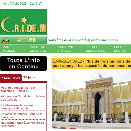
Ven, 7 Août 2026 -
01:48:18
ACCUEIL
Vous êtes 4684 connecté(s) dont 0 membre(s)
SANTÉ
POLITIQUE
ECONOMIE
JUSTICE
CULTURE
HYGIÈNE
GÉNÉRALE
FINANCE
DÉMOCRATIE
SPORTS
13-06-2024 09:12 -
Plus de trois millions de
pour appuyer les capacités du parlement m
/30 jours
+ Lus/7 jours
Pour une retraite digne en
Mauritanie : relever...
Aéroport de Nouakchott : baisse
des tarifs du...
La Mauritanie lance une
campagne de semis...
La mémoire effacée : quand la
mairie de...
Nouakchott face à la montée de
l’insécurité...