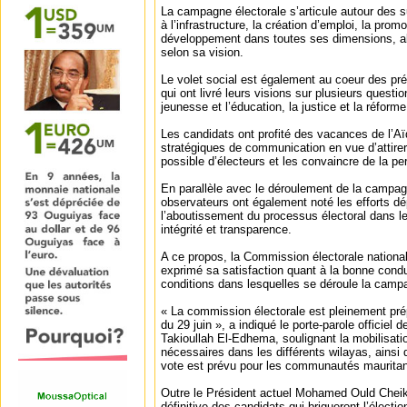
La campagne électorale s’articule autour des s
à l’infrastructure, la création d’emploi, la pro
développement dans toutes ses dimensions, a
selon sa vision.
Le volet social est également au coeur des pr
qui ont livré leurs visions sur plusieurs questi
jeunesse et l’éducation, la justice et la réforme
Les candidats ont profité des vacances de l’Aï
stratégiques de communication en vue d’attire
possible d’électeurs et les convaincre de la p
En parallèle avec le déroulement de la campagn
observateurs ont également noté les efforts dé
l’aboutissement du processus électoral dans le
intégrité et transparence.
A ce propos, la Commission électorale nationa
exprimé sa satisfaction quant à la bonne cond
conditions dans lesquelles se déroule la campa
« La commission électorale est pleinement prép
du 29 juin », a indiqué le porte-parole officie
Takioullah El-Edhema, soulignant la mobilisat
nécessaires dans les différents wilayas, ainsi 
vote est prévu pour les communautés mauritani
Outre le Président actuel Mohamed Ould Cheikh
définitive des candidats qui brigueront l’électi