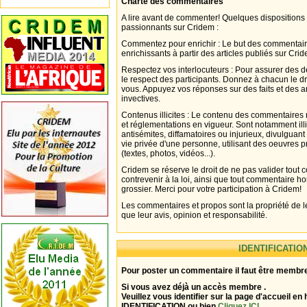
Charte des commentaires
A lire avant de commenter! Quelques dispositions
passionnants sur Cridem :
Commentez pour enrichir : Le but des commentair
enrichissants à partir des articles publiés sur Cri
Respectez vos interlocuteurs : Pour assurer des d
le respect des participants. Donnez à chacun le d
vous. Appuyez vos réponses sur des faits et des 
invectives.
Contenus illicites : Le contenu des commentaires n
et réglementations en vigueur. Sont notamment illi
antisémites, diffamatoires ou injurieux, divulguant
vie privée d'une personne, utilisant des oeuvres p
(textes, photos, vidéos...).
Cridem se réserve le droit de ne pas valider tout
contrevenir à la loi, ainsi que tout commentaire h
grossier. Merci pour votre participation à Cridem!
Les commentaires et propos sont la propriété de l
que leur avis, opinion et responsabilité.
IDENTIFICATIO
Pour poster un commentaire il faut être membre
Si vous avez déjà un accès membre .
Veuillez vous identifier sur la page d'accueil en 
IDENTIFICATION ou bien
Cliquez ICI
.