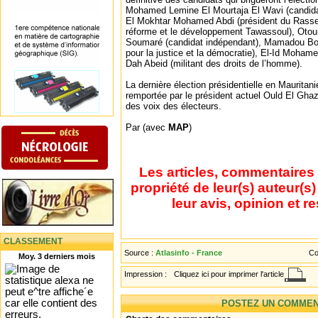
Mohamed Lemine El Mourtaja El Wavi (candida
El Mokhtar Mohamed Abdi (président du Rasse
réforme et le développement Tawassoul), Oto
Soumaré (candidat indépendant), Mamadou Boca
pour la justice et la démocratie), El-Id Moha
Dah Abeid (militant des droits de l’homme).
La dernière élection présidentielle en Mauritan
remportée par le président actuel Ould El Gha
des voix des électeurs.
Par (avec
MAP
)
Les articles, commentaires 
propriété de leur(s) auteur(s
leur avis, opinion et r
CLASSEMENT
Source :
Atlasinfo - France
Co
Moy. 3 derniers mois
Impression :
Cliquez ici pour imprimer l'article
POSTEZ UN COMMEN