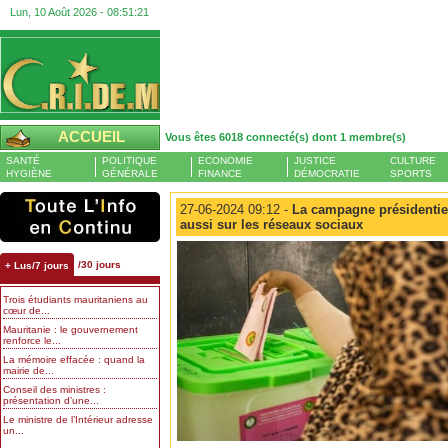
Lun, 10 Août 2026 -
08:51:21
ACCUEIL
Vous êtes 6018 connecté(s) dont 1 membre(s)
SANTÉ
POLITIQUE
ECONOMIE
JUSTICE
CULTURE
HYGIÈNE
GÉNÉRALE
FINANCE
DÉMOCRATIE
SPORTS
27-06-2024 09:12 -
La campagne présidentiel
aussi sur les réseaux sociaux
/30 jours
+ Lus/7 jours
Trois étudiants mauritaniens au
cœur de...
Mauritanie : le gouvernement
renforce le...
La mémoire effacée : quand la
mairie de...
Conseil des ministres :
présentation d’une...
Le ministre de l’Intérieur adresse
un...