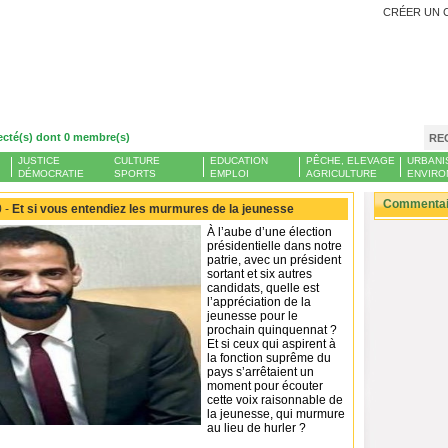
CRÉER UN 
ecté(s) dont 0 membre(s)
RE
JUSTICE
CULTURE
EDUCATION
PÊCHE, ELEVAGE
URBANI
DÉMOCRATIE
SPORTS
EMPLOI
AGRICULTURE
ENVIRO
Commentair
 -
Et si vous entendiez les murmures de la jeunesse
À l’aube d’une élection
présidentielle dans notre
patrie, avec un président
sortant et six autres
candidats, quelle est
l’appréciation de la
jeunesse pour le
prochain quinquennat ?
Et si ceux qui aspirent à
la fonction suprême du
pays s’arrêtaient un
moment pour écouter
cette voix raisonnable de
la jeunesse, qui murmure
au lieu de hurler ?