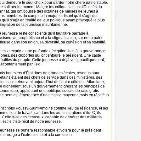
 qui demeure le seul choix pour garder notre chère patrie stable.
e sait pertinemment. Malgré les critiques et les difficultés du
nnat, qui ont poussé des dizaines de milliers de jeunes à
tains membres du camp de la majorité disent qu’il s’agit de
qu’il s’agit en réalité de leur politique ayant provoqué la plus
igration de la jeunesse mauritanienne.
a jeunesse reste consciente qu’il faut faire barrage à
acisme, au prophétisme et à la stigmatisation, car notre patrie
lleuse dans son union, sa diversité, sa cohésion et sa stabilité.
nesse exprime une profonde déception face à la gouvernance
ones, des cloportes qui ont entouré le président. Une caste
éalités du peuple. Cette jeunesse a déjà voté, pacifiquement,
écontentement par l’exil.
fois boursiers d’État dans de grandes écoles, revenus pour
certains étaient des chefs de service dans des ministères, des
ents, se retrouvent aujourd’hui de l’autre côté de l’Atlantique,
re dignement sous un gouvernement ignorant les principes de
nomique, appliquant une politique sociale de rase gratis
ne permet l’émergence d’une classe moyenne mais en réalité la
 ont choisi Poussy-Saint-Antoine comme lieu de résidence, et les
me lieu de travail, car dans les administrations d’ilot C, ils
. Cette fuite des cerveaux, capable de générer des milliards
 est le triste récit de notre jeunesse.
 jeunesse se portera responsable et votera pour le président
ire barrage à l’extrémisme et à la confusion.