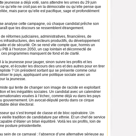
cette jeunesse a déjà voté, sans attendre les urnes du 29 juin
ce qu’elle ne croit pas en la démocratie ou qu’elle pense que
cellée, mais parce qu’elle est pacifique, sage et profondément
se analyse cette campagne, où chaque candidat prêche son
araît que les discours se ressemblent étrangement.
 de réformes judiciaires, administratives, financières, de
 infrastructures, des secteurs productifs, du développement
tie et de sécurité. On se rend vite compte que, hormis un
u PIB à l’horizon 2050, un cap lointain et déconnecté de
e, ces programmes manquent de fond et de clarté.
il à la jeunesse pour jauger, sinon suivre les profils et les
ne, et écouter les discours des uns et des autres pour en tirer
mpliste ? Un président sortant qui se présente comme celui
biliser le pays, appliquant une politique sociale avec un
ur la jeunesse.
iste qui tente de changer son image de raciste en exploitant
tion et les inégalités sociales. Un candidat avec un calendrier
nternationales vouées à l’échec, comme déjà vu dans les pays
 au gouvernement. Un avocat-député perdu dans ce cirque
itable désir électoral.
sseur qui s’est trompé de classe et de bloc opératoire. Un
 vieille tradition de candidature par ethnie. Et un chef de service
apable d’étaler un bilan équilibré. Voilà les six profils, loin de
ne posture présidentielle.
au sein de ce carnaval : l’absence d’une alternative sérieuse au