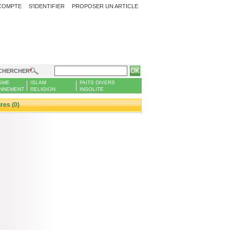
COMPTE
S'IDENTIFIER
PROPOSER UN ARTICLE
CHERCHER
SME
ISLAM
FAITS DIVERS
NNEMENT
RELIGION
INSOLITE
es (0)