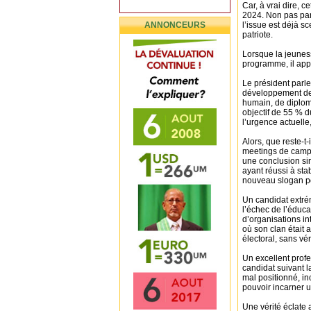
Car, à vrai dire, 
2024. Non pas par
ANNONCEURS
l’issue est déjà s
patriote.
Lorsque la jeunes
programme, il app
Le président parle
développement des
humain, de diploma
objectif de 55 % d
l’urgence actuell
Alors, que reste-t-
meetings de campag
une conclusion si
ayant réussi à sta
nouveau slogan po
Un candidat extrém
l’échec de l’éduca
d’organisations i
où son clan était
électoral, sans vér
Un excellent profe
candidat suivant la
mal positionné, inc
pouvoir incarner u
Une vérité éclate 