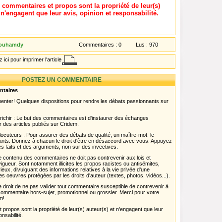
, commentaires et propos sont la propriété de leur(s)
t n'engagent que leur avis, opinion et responsabilité.
ouhamdy
Commentaires :
0
Lus :
970
 ici pour imprimer l'article
POSTEZ UN COMMENTAIRE
ntaires
menter! Quelques dispositions pour rendre les débats passionnants sur
chir : Le but des commentaires est d'instaurer des échanges
r des articles publiés sur Cridem.
ocuteurs : Pour assurer des débats de qualité, un maître-mot: le
pants. Donnez à chacun le droit d'être en désaccord avec vous. Appuyez
s faits et des arguments, non sur des invectives.
 Le contenu des commentaires ne doit pas contrevenir aux lois et
igueur. Sont notamment illicites les propos racistes ou antisémites,
rieux, divulguant des informations relatives à la vie privée d'une
es oeuvres protégées par les droits d'auteur (textes, photos, vidéos...).
 droit de ne pas valider tout commentaire susceptible de contrevenir à
ut commentaire hors-sujet, promotionnel ou grossier. Merci pour votre
m!
propos sont la propriété de leur(s) auteur(s) et n'engagent que leur
onsabilité.