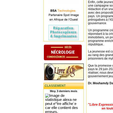
Enfin, cette jeune
une campagne soi-d
rédaction d’un vr
avec des propositi
pays. Un programm
prérogatives à l’I
gouvernance.
Un programme créa
répondant à la cri
immobiliers, un pr
programme enrichis
république.
La jeunesse est ca
au rang des grand
prisonniers de myt
Que la promesse d
pays le 29 juin 20
réaliser, nous dev
gouvernement jeune
Dr. Mouhamdy D
CLASSEMENT
Moy. 3 derniers mois
"
Libre Expressi
en tout