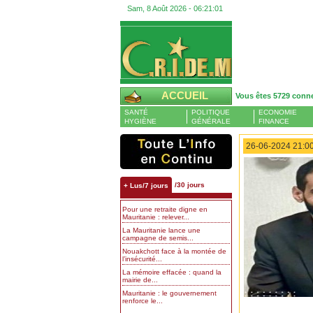
Sam, 8 Août 2026 -
06:21:02
ACCUEIL
Vous êtes 5729 conn
SANTÉ
POLITIQUE
ECONOMIE
HYGIÈNE
GÉNÉRALE
FINANCE
26-06-2024 21:00
/30 jours
+ Lus/7 jours
Pour une retraite digne en
Mauritanie : relever...
La Mauritanie lance une
campagne de semis...
Nouakchott face à la montée de
l’insécurité...
La mémoire effacée : quand la
mairie de...
Mauritanie : le gouvernement
renforce le...