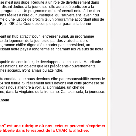
sse n’est pas dupe. Réduite à un rôle de divertissement dans
isant dédiée à la jeunesse, elle aurait dû participer à la
ai programme. Un programme qui renforcerait notre éducation
ons réelles à l’ère du numérique, qui sauveraient l’avenir du
e d’une justice de proximité, un programme accordant plus de
GF, à l’IGE, à la Cour des comptes pour garantir la bonne
nt un hub attractif pour l’entrepreneuriat, un programme
se du logement de la jeunesse par des vrais chantiers
ogramme chiffré digne d’être porter par le président, un
sant notre pays à long terme et incarnant les valeurs de notre
pable de construire, de développer et de hisser la Mauritanie
es nations, un objectif que les précédents gouvernements,
hes sociaux, n'ont jamais pu atteindre.
u candidat que nous devrions élire par responsabilité envers le
24 soit tenue. Si réellement nous devons voir cette promesse se
rions nous attendre à voir, à la primature, un chef de
, dans la vingtaine ou la trentaine. Car c’est cela, la jeunesse.
ahoud
on
" est une rubrique où nos lecteurs peuvent s'exprimer
e liberté dans le respect de la CHARTE affichée.