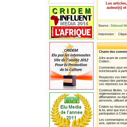
Les articles
auteur(s) e
Source :
Dahoud M
Impression :
Cliquez
Charte des comme
A lire avant de com
Cridem :
Commentez pour enri
enrichissants à parti
Respectez vos interl
respect des partici
vos réponses sur de
Contenus illicites :
réglementations en v
diffamatoires ou inju
personne, utilisant d
Cridem se réserve le
la loi, ainsi que to
participation à Cride
Les commentaires et 
avis, opinion et resp