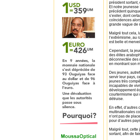
président sortant,
Et notre jeunesse l
précédent quinque
s’exiler, dont cer
coïncidences alors 
grande vague de m
Malgré tout cela, l
l’extrémisme, au r
est belle et mervei
Cependant, la jeu
des élites araboph
déconnectée des r
en montrant son m
Des jeunes, autre
servir leur pays, 
jeunes très compét
incapables de viv
développement éco
courtermisme qui 
détruise.
En effet, d’autres
multinationales com
n’ont pas de place
pour d’autres pays,
Malgré tout, cette
sortant, afin de fa