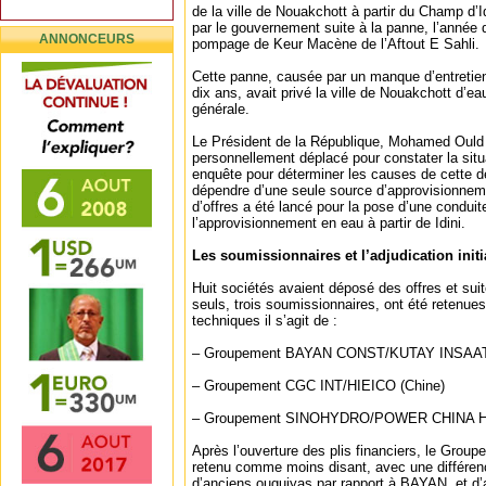
de la ville de Nouakchott à partir du Champ d’I
par le gouvernement suite à la panne, l’année d
ANNONCEURS
pompage de Keur Macène de l’Aftout E Sahli.
Cette panne, causée par un manque d’entretien
dix ans, avait privé la ville de Nouakchott d’e
générale.
Le Président de la République, Mohamed Ould 
personnellement déplacé pour constater la situ
enquête pour déterminer les causes de cette dé
dépendre d’une seule source d’approvisionnem
d’offres a été lancé pour la pose d’une conduit
l’approvisionnement en eau à partir de Idini.
Les soumissionnaires et l’adjudication initi
Huit sociétés avaient déposé des offres et sui
seuls, trois soumissionnaires, ont été retenues
techniques il s’agit de :
– Groupement BAYAN CONST/KUTAY INSAAT(
– Groupement CGC INT/HIEICO (Chine)
– Groupement SINOHYDRO/POWER CHINA H
Après l’ouverture des plis financiers, le Gro
retenu comme moins disant, avec une différenc
d’anciens ouguiyas par rapport à BAYAN, et d’