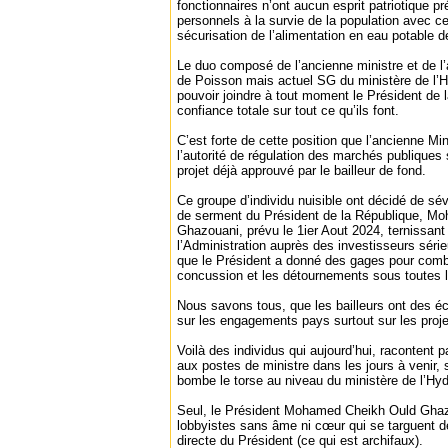
fonctionnaires n’ont aucun esprit patriotique pré
personnels à la survie de la population avec ce
sécurisation de l’alimentation en eau potable d
Le duo composé de l’ancienne ministre et de l’
de Poisson mais actuel SG du ministère de l’H
pouvoir joindre à tout moment le Président de l
confiance totale sur tout ce qu’ils font.
C’est forte de cette position que l’ancienne Min
l’autorité de régulation des marchés publiques 
projet déjà approuvé par le bailleur de fond.
Ce groupe d’individu nuisible ont décidé de sé
de serment du Président de la République, M
Ghazouani, prévu le 1ier Aout 2024, ternissant 
l’Administration auprès des investisseurs sé
que le Président a donné des gages pour combat
concussion et les détournements sous toutes 
Nous savons tous, que les bailleurs ont des éc
sur les engagements pays surtout sur les proje
Voilà des individus qui aujourd’hui, racontent p
aux postes de ministre dans les jours à venir, 
bombe le torse au niveau du ministère de l’Hyd
Seul, le Président Mohamed Cheikh Ould Ghazo
lobbyistes sans âme ni cœur qui se targuent de
directe du Président (ce qui est archifaux).