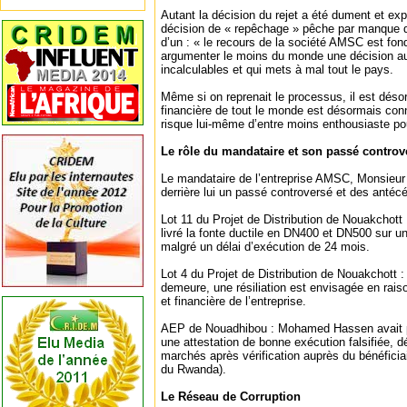
Autant la décision du rejet a été dument et e
décision de « repêchage » pêche par manque d
d’un : « le recours de la société AMSC est fon
argumenter le moins du monde une décision 
incalculables et qui mets à mal tout le pays.
Même si on reprenait le processus, il est désor
financière de tout le monde est désormais conn
risque lui-même d’entre moins enthousiaste pou
Le rôle du mandataire et son passé controv
Le mandataire de l’entreprise AMSC, Monsieu
derrière lui un passé controversé et des anté
Lot 11 du Projet de Distribution de Nouakchott :
livré la fonte ductile en DN400 et DN500 sur u
malgré un délai d’exécution de 24 mois.
Lot 4 du Projet de Distribution de Nouakchott :
demeure, une résiliation est envisagée en raiso
et financière de l’entreprise.
AEP de Nouadhibou : Mohamed Hassen avait p
une attestation de bonne exécution falsifiée, 
marchés après vérification auprès du bénéficiai
du Rwanda).
Le Réseau de Corruption