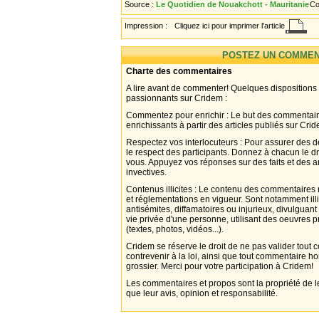
Source :
Le Quotidien de Nouakchott - Mauritanie
Co
Impression :
Cliquez ici pour imprimer l'article
POSTEZ UN COMMEN
Charte des commentaires
A lire avant de commenter! Quelques dispositions
passionnants sur Cridem :
Commentez pour enrichir : Le but des commentair
enrichissants à partir des articles publiés sur Cri
Respectez vos interlocuteurs : Pour assurer des d
le respect des participants. Donnez à chacun le d
vous. Appuyez vos réponses sur des faits et des 
invectives.
Contenus illicites : Le contenu des commentaires n
et réglementations en vigueur. Sont notamment illi
antisémites, diffamatoires ou injurieux, divulguant
vie privée d'une personne, utilisant des oeuvres p
(textes, photos, vidéos...).
Cridem se réserve le droit de ne pas valider tout
contrevenir à la loi, ainsi que tout commentaire h
grossier. Merci pour votre participation à Cridem!
Les commentaires et propos sont la propriété de l
que leur avis, opinion et responsabilité.