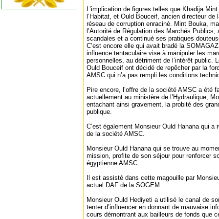
L’implication de figures telles que Khadija Min
l’Habitat, et Ould Bouceif, ancien directeur de
réseau de corruption enraciné. Mint Bouka, ma
l’Autorité de Régulation des Marchés Publics, 
scandales et a continué ses pratiques douteus
C’est encore elle qui avait bradé la SOMAGAZ
influence tentaculaire vise à manipuler les mar
personnelles, au détriment de l’intérêt public.
Ould Bouceif ont décidé de repêcher par la for
AMSC qui n’a pas rempli les conditions techni
Pire encore, l’offre de la société AMSC a été fa
actuellement au ministère de l’Hydraulique, M
entachant ainsi gravement, la probité des gran
publique.
C’est également Monsieur Ould Hanana qui a réd
de la société AMSC.
Monsieur Ould Hanana qui se trouve au momen
mission, profite de son séjour pour renforcer 
égyptienne AMSC.
Il est assisté dans cette magouille par Monsieu
actuel DAF de la SOGEM.
Monsieur Ould Hediyeti a utilisé le canal de s
tenter d’influencer en donnant de mauvaise info
cours démontrant aux bailleurs de fonds que ce