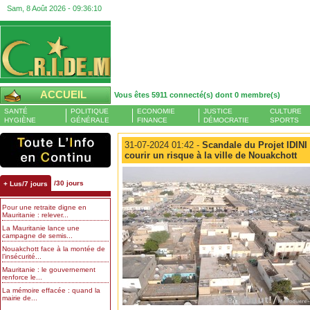
Sam, 8 Août 2026 -
09:36:10
ACCUEIL
Vous êtes 5911 connecté(s) dont 0 membre(s)
SANTÉ
POLITIQUE
ECONOMIE
JUSTICE
CULTURE
HYGIÈNE
GÉNÉRALE
FINANCE
DÉMOCRATIE
SPORTS
31-07-2024 01:42 -
Scandale du Projet IDINI 
courir un risque à la ville de Nouakchott
/30 jours
+ Lus/7 jours
Pour une retraite digne en
Mauritanie : relever...
La Mauritanie lance une
campagne de semis...
Nouakchott face à la montée de
l’insécurité...
Mauritanie : le gouvernement
renforce le...
La mémoire effacée : quand la
mairie de...