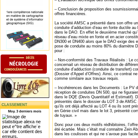
– Conclusion de proposition des soumissionnair
offres financières.
La société AMSC a présenté dans son offre u
conduite d’adduction d’eau en fonte ductile 
dans le DAO. En effet le deuxième marché qu’
réseau d’eau mixte en fonte et en acier consti
DN300 et DN400 alors que le DAO exige des e
pose de conduite au moins 80% du diamètre 
pour :
– Non-conformité des Travaux Réalisés : Le c
concernait un réseau de distribution de différe
conduite d’adduction (conduite de transfert) 
(Dossier d’Appel d’Offres). Ainsi, ce contrat n
comme similaire aux travaux requis.
– Incohérences dans les Documents : Le PV de
réception de conduites DN 500, qui ne figuraient
dans le DQE (Devis Quantitatif et Estimatif). D
présentés dans le dossier du LOT 3 de AMSC s
CLASSEMENT
qu’ils ont déjà affecté au LOT 4 ou ils sont 
en Génie civil mais dans le lot 3, présenté c
Moy. 3 derniers mois
de tuyaux. »
Donc pour ces deux motifs rédhibitoires, l’of
été écartée. Mais c’était mal connaitre Zein A
dans les coulisses et qui ne s’avoue pas facil