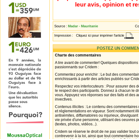
leur avis, opinion et r
Source :
Madar - Mauritanie
Co
Impression :
Cliquez ici pour imprimer l'article
POSTEZ UN COMMEN
Charte des commentaires
A lire avant de commenter! Quelques dispositions
passionnants sur Cridem :
Commentez pour enrichir : Le but des commentair
enrichissants à partir des articles publiés sur Cri
Respectez vos interlocuteurs : Pour assurer des d
le respect des participants. Donnez à chacun le d
vous. Appuyez vos réponses sur des faits et des 
invectives.
Contenus illicites : Le contenu des commentaires n
et réglementations en vigueur. Sont notamment illi
antisémites, diffamatoires ou injurieux, divulguant
vie privée d'une personne, utilisant des oeuvres p
(textes, photos, vidéos...).
Cridem se réserve le droit de ne pas valider tout
contrevenir à la loi, ainsi que tout commentaire h