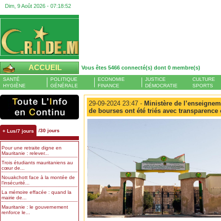
Dim, 9 Août 2026 -
07:18:53
ACCUEIL
Vous êtes 5466 connecté(s) dont 0 membre(s)
SANTÉ
POLITIQUE
ECONOMIE
JUSTICE
CULTURE
HYGIÈNE
GÉNÉRALE
FINANCE
DÉMOCRATIE
SPORTS
29-09-2024 23:47 -
Ministère de l’enseigneme
de bourses ont été triés avec transparence 
/30 jours
+ Lus/7 jours
Pour une retraite digne en
Mauritanie : relever...
Trois étudiants mauritaniens au
cœur de...
Nouakchott face à la montée de
l’insécurité...
La mémoire effacée : quand la
mairie de...
Mauritanie : le gouvernement
renforce le...