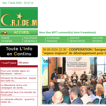
Ven, 7 Août 2026 -
22:47:12
ACCUEIL
Vous êtes 6077 connecté(s) dont 0 membre(s)
SANTÉ
POLITIQUE
ECONOMIE
JUSTICE
CULTURE
HYGIÈNE
GÉNÉRALE
FINANCE
DÉMOCRATIE
SPORTS
30-09-2024 22:30 -
COOPERATION / Serigne 
"enjeux majeurs" de développement pour le
/30 jours
+ Lus/7 jours
Pour une retraite digne en
Mauritanie : relever...
Aéroport de Nouakchott : baisse
des tarifs du...
La Mauritanie lance une
campagne de semis...
Nouakchott face à la montée de
l’insécurité...
La mémoire effacée : quand la
mairie de...