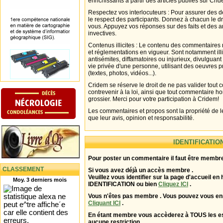
enrichissants à partir des articles publiés sur Cri
Respectez vos interlocuteurs : Pour assurer des d
le respect des participants. Donnez à chacun le d
vous. Appuyez vos réponses sur des faits et des 
invectives.
Contenus illicites : Le contenu des commentaires n
et réglementations en vigueur. Sont notamment illi
antisémites, diffamatoires ou injurieux, divulguant
vie privée d'une personne, utilisant des oeuvres p
(textes, photos, vidéos...).
Cridem se réserve le droit de ne pas valider tout
contrevenir à la loi, ainsi que tout commentaire h
grossier. Merci pour votre participation à Cridem!
Les commentaires et propos sont la propriété de l
que leur avis, opinion et responsabilité.
IDENTIFICATIO
Pour poster un commentaire il faut être membre
CLASSEMENT
Si vous avez déjà un accès membre .
Veuillez vous identifier sur la page d'accueil en 
Moy. 3 derniers mois
IDENTIFICATION ou bien
Cliquez ICI
.
Vous n'êtes pas membre . Vous pouvez vous enr
Cliquant ICI
.
En étant membre vous accèderez à TOUS les 
aucune restriction .