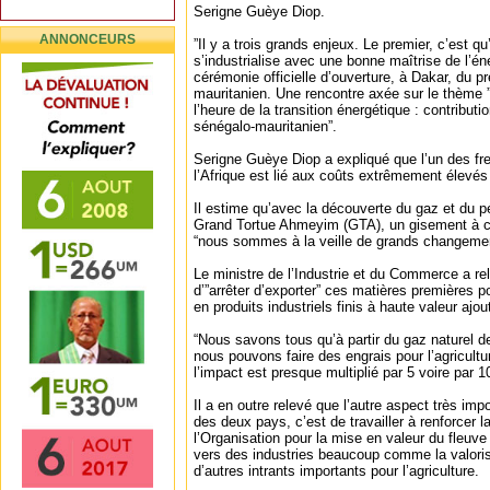
Serigne Guèye Diop.
ANNONCEURS
”Il y a trois grands enjeux. Le premier, c’est qu
s’industrialise avec une bonne maîtrise de l’énerg
cérémonie officielle d’ouverture, à Dakar, du 
mauritanien. Une rencontre axée sur le thème 
l’heure de la transition énergétique : contribut
sénégalo-mauritanien”.
Serigne Guèye Diop a expliqué que l’un des frei
l’Afrique est lié aux coûts extrêmement élevés 
Il estime qu’avec la découverte du gaz et du p
Grand Tortue Ahmeyim (GTA), un gisement à c
“nous sommes à la veille de grands changeme
Le ministre de l’Industrie et du Commerce a rel
d’”arrêter d’exporter” ces matières premières 
en produits industriels finis à haute valeur ajou
“Nous savons tous qu’à partir du gaz naturel d
nous pouvons faire des engrais pour l’agricult
l’impact est presque multiplié par 5 voire par 10”
Il a en outre relevé que l’autre aspect très im
des deux pays, c’est de travailler à renforcer l
l’Organisation pour la mise en valeur du fleuv
vers des industries beaucoup comme la valori
d’autres intrants importants pour l’agriculture.